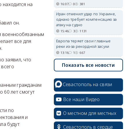
о находится на
16:07
0
381
.
Иран отменил удар по Украине,
однако требует компенсацию за
бавил он.
атаку на судно
15:46
3
1131
ги военнообязанным
елает все для
Европа теряет свои главные
реки из-за рекордной засухи
.
13:16
1
667
о заявил, что
Показать все новости
 всего
Севастополь на связи
язанным гражданам
о 60 лет смогут
Все наши Видео
сти по
О местном для местных
ектования и
ла будут
Севастополь в сердце