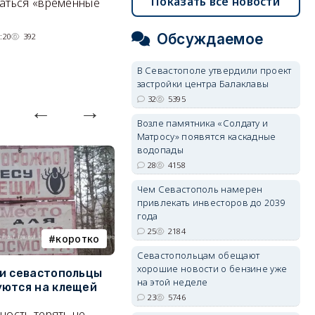
Под стенами Галереи искусств
Показать все новости
аться «временные
прячутся руины храма,
гравийный сад и семейные
Обсуждаемое
:20
392
качели.
06/08/2026 15:00
2778
В Севастополе утвердили проект
застройки центра Балаклавы
32
5395
Возле памятника «Солдату и
Матросу» появятся каскадные
водопады
28
4158
Чем Севастополь намерен
привлекать инвесторов до 2039
года
25
2184
коротко
Балаклава
Севастопольцам обещают
хорошие новости о бензине уже
и севастопольцы
В Севастополе утвердили
Н
на этой неделе
ются на клещей
проект застройки центра
С
23
5746
Балаклавы
и
ность терять не