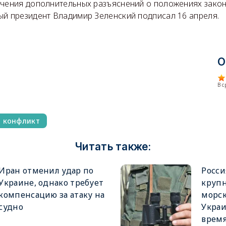
учения дополнительных разъяснений о положениях зако
ый президент Владимир Зеленский подписал 16 апреля.
О
В 
й конфликт
Читать также:
Иран отменил удар по
Росси
Украине, однако требует
крупн
компенсацию за атаку на
морск
судно
Украи
врем