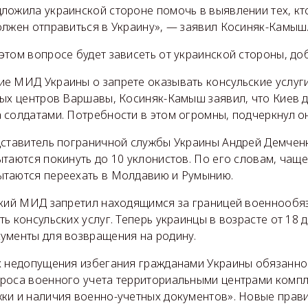
ложила украинской стороне помочь в выявлении тех, кт
олжен отправиться в Украину», — заявил Косиняк-Камыш
том вопросе будет зависеть от украинской стороны, до
е МИД Украины о запрете оказывать консульские услу
ных центров Варшавы, Косиняк-Камыш заявил, что Киев д
 солдатами. Потребности в этом огромны, подчеркнул он
дставитель пограничной службы Украины Андрей Демченк
таются покинуть до 10 уклонистов. По его словам, чаще
таются переехать в Молдавию и Румынию.
ский МИД запретил находящимся за границей военнооб
ь консульских услуг. Теперь украинцы в возрасте от 18 д
ументы для возвращения на родину.
х недопущения избегания гражданами Украины обязанно
роса военного учета территориальными центрами компл
ки и наличия военно-учетных документов». Новые прави