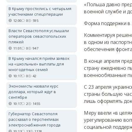
«Польша давно пред
В Крыму простились с четырьмя
военной службе и д
участниками спецоперации
12:00
0
595
Форма поддержки в э
Власти Севастополя услышали
Комментируя решени
операторов севастопольских
в одном из паспорт
пляжей
11:01
0
947
обеспечения фронта
В Крыму начался приём заявок
В конце апреля пре
на «школьные» выплаты для
страну ежедневно пы
многодетных семей
военнообязанные пы
10:17
0
42
Экономисты назвали курс
С 23 апреля украин
доллара, который ждут в
страны большую част
сентябре
лишь оформлять док
10:17
2
1455
Меру ввели «в целя
Губернатор Севастополя
рассказал о перспективах
урегулированию воп
электроснабжения города
социальной поддерж
10:13
13
2128