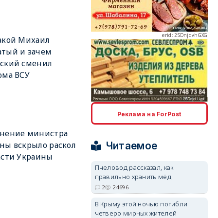
erid: 2SDnjdvhGXG
акой Михаил
тый и зачем
нский сменил
ома ВСУ
erid: 2SDnjcLUypt
Реклама на ForPost
ьнение министра
Читаемое
ны вскрыло раскол
асти Украины
Пчеловод рассказал, как
правильно хранить мёд
erid: 2SDnjcrDNw6
2
24696
В Крыму этой ночью погибли
четверо мирных жителей