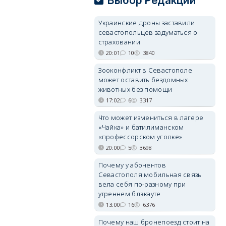
Выбор Редакции
Украинские дроны заставили
севастопольцев задуматься о
страховании
20:01
10
3840
Зооконфликт в Севастополе
может оставить бездомных
животных без помощи
17:02
6
3317
Что может измениться в лагере
«Чайка» и батилиманском
«профессорском уголке»
20:00
5
3698
Почему у абонентов
Севастополя мобильная связь
вела себя по-разному при
утреннем блэкауте
13:00
16
6376
Почему наш бронепоезд стоит на