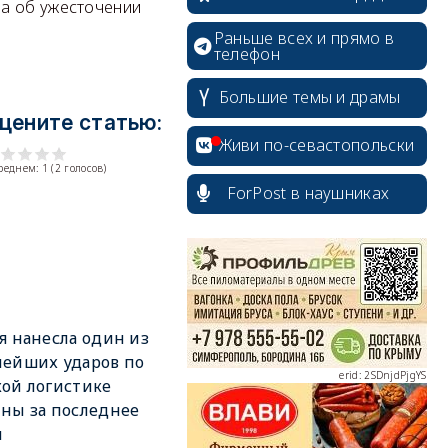
на об ужесточении
Раньше всех и прямо в
телефон
Большие темы и драмы
цените статью:
Живи по-севастопольски
среднем:
1
(
2
голосов)
ForPost в наушниках
erid: 2SDnjcrDNw6
я нанесла один из
ейших ударов по
erid: 2SDnjdPjgYS
ой логистике
ны за последнее
я