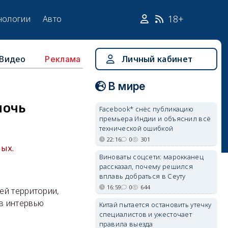
18+
нологии
Авто
Видео
Личный кабинет
Реклама
В мире
мочь
Facebook* снёс публикацию
премьера Индии и объяснил всё
технической ошибкой
22:16
0
301
ных.
Виноваты соцсети: марокканец
рассказал, почему решился
вплавь добраться в Сеуту
16:59
0
644
ей территории,
в интервью
Китай пытается остановить утечку
специалистов и ужесточает
правила выезда