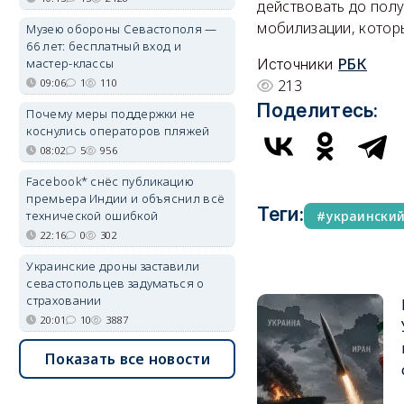
действовать до пол
мобилизации, котор
Музею обороны Севастополя —
66 лет: бесплатный вход и
мастер-классы
Источники
РБК
09:06
1
110
213
Поделитесь:
Почему меры поддержки не
коснулись операторов пляжей
08:02
5
956
Facebook* снёс публикацию
премьера Индии и объяснил всё
Теги:
технической ошибкой
украински
22:16
0
302
Украинские дроны заставили
севастопольцев задуматься о
страховании
20:01
10
3887
Показать все новости