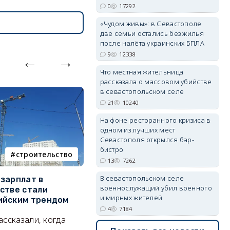
0
17292
«Чудом живы»: в Севастополе
erid: 2SDnjdPjgYS
две семьи остались без жилья
после налёта украинских БПЛА
9
12338
Что местная жительница
рассказала о массовом убийстве
в севастопольском селе
21
10240
erid: 2SDnjdvhGXG
На фоне ресторанного кризиса в
одном из лучших мест
Севастополя открылся бар-
бистро
строительство
фотореп
13
7262
В севастопольском селе
зарплат в
Тайный дворик на мысе
Г
военнослужащий убил военного
стве стали
Хрустальном: как найти
з
и мирных жителей
ийским трендом
место отдыха, о котором
м
4
7184
почти никто не знает
ассказали, когда
А