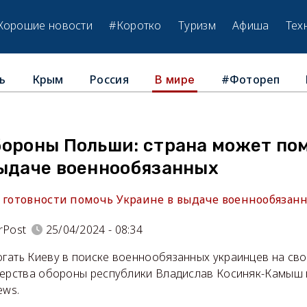
Хорошие новости
#Коротко
Туризм
Афиша
Тех
ь
Крым
Россия
#Фотореп
В мире
бороны Польши: страна может по
выдаче военнообязанных
о готовности помочь Украине в выдаче военнообязан
rPost
25/04/2024 - 08:34
гать Киеву в поиске военнообязанных украинцев на сво
терства обороны республики Владислав Косиняк-Камыш 
ews.