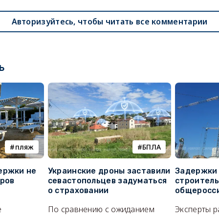
Авторизуйтесь, чтобы читать все комментарии
ь
пляж
БПЛА
ержки не
Украинские дроны заставили
Задержки 
оров
севастопольцев задуматься
строитель
о страховании
общеросс
е
По сравнению с ожиданием
Эксперты р