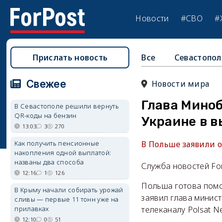
Новости
#СВО
#
Прислать новость
Все
Севастопол
Свежее
Новости мира
Глава Мино
В Севастополе решили вернуть
QR-коды на бензин
Украине в 
13:03
3
270
Как получить пенсионные
В Польше заявили 
накопления одной выплатой:
названы два способа
Служба новостей Fo
12:16
1
126
Польша готова помо
В Крыму начали собирать урожай
заявил глава минис
сливы — первые 11 тонн уже на
прилавках
телеканалу Polsat N
12:10
0
51