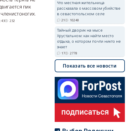
Что местная жительница
Там появится туристический
М
двигается пик
рассказала о массовом убийстве
квартал с отелями и
н
 членистоногих.
в севастопольском селе
парковками.
21
10240
:43
232
05/08/2026 08:01
5389
Тайный дворик на мысе
Хрустальном: как найти место
отдыха, о котором почти никто не
знает
17
2778
Показать все новости