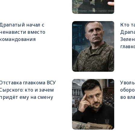
Драпатый начал с
Кто т
ненависти вместо
Драпа
командования
Зеле
главк
Отставка главкома ВСУ
Увол
Сырского: кто и зачем
оборо
придёт ему на смену
во вл