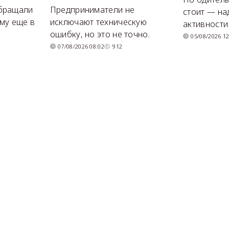
бращали
Предприниматели не
стоит — на
му еще в
исключают техническую
активности
ошибку, но это не точно.
05/08/2026 12
07/08/2026 08:02
912