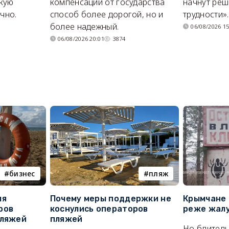
кую
компенсации от государства
начнут реш
очно.
способ более дорогой, но и
трудности».
более надежный.
06/08/2026 15
06/08/2026 20:01
3874
бизнес
пляж
ля
Почему меры поддержки не
Крымчане 
ров
коснулись операторов
реже жалу
пляжей
пляжей
Но бдитель