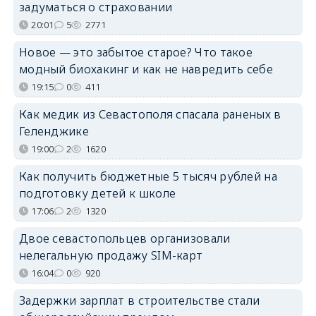
задуматься о страховании
20:01
5
2771
Новое — это забытое старое? Что такое
модный биохакинг и как не навредить себе
19:15
0
411
Как медик из Севастополя спасала раненых в
Геленджике
19:00
2
1620
Как получить бюджетные 5 тысяч рублей на
подготовку детей к школе
17:06
2
1320
Двое севастопольцев организовали
нелегальную продажу SIM-карт
16:04
0
920
Задержки зарплат в строительстве стали