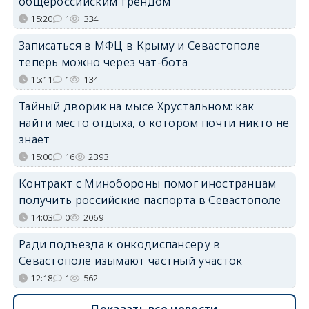
общероссийским трендом
15:20
1
334
Записаться в МФЦ в Крыму и Севастополе
теперь можно через чат-бота
15:11
1
134
Тайный дворик на мысе Хрустальном: как
найти место отдыха, о котором почти никто не
знает
15:00
16
2393
Контракт с Минобороны помог иностранцам
получить российские паспорта в Севастополе
14:03
0
2069
Ради подъезда к онкодиспансеру в
Севастополе изымают частный участок
12:18
1
562
Показать все новости