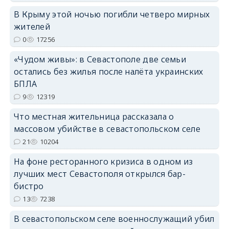
В Крыму этой ночью погибли четверо мирных
жителей
0
17256
erid: 2SDnjdPjgYS
«Чудом живы»: в Севастополе две семьи
остались без жилья после налёта украинских
БПЛА
9
12319
Что местная жительница рассказала о
массовом убийстве в севастопольском селе
erid: 2SDnjdvhGXG
21
10204
На фоне ресторанного кризиса в одном из
лучших мест Севастополя открылся бар-
бистро
13
7238
В севастопольском селе военнослужащий убил