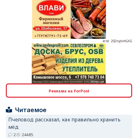
erid: 2SDnjdvhGXG
erid: 2SDnjcLUypt
Реклама на ForPost
Читаемое
Пчеловод рассказал, как правильно хранить
erid: 2SDnjcrDNw6
мёд
2
24485