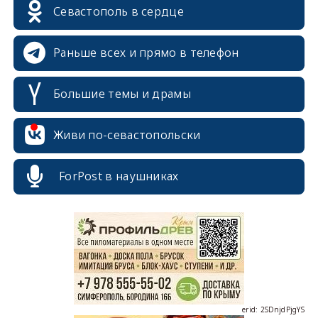
Севастополь в сердце
Раньше всех и прямо в телефон
Большие темы и драмы
Живи по-севастопольски
ForPost в наушниках
erid: 2SDnjcrDNw6
erid: 2SDnjdPjgYS