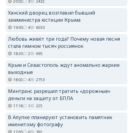
20:02
3
2432
Ханский дворец возглавил бывший
замминистра юстиции Крыма
19:00
4
6033
Любовь живёт три года? Почему новая песня
стала гимном тысяч россиянок
18:20
2
695
Крым и Севастополь ждут аномально жаркие
выходные
18:02
4
2753
Минтранс разрешил тратить «дорожные»
деньги на защиту от БПЛА
17:18
1
225
В Алупке планируют установить памятник
именитому фотографу
17:05
0
392