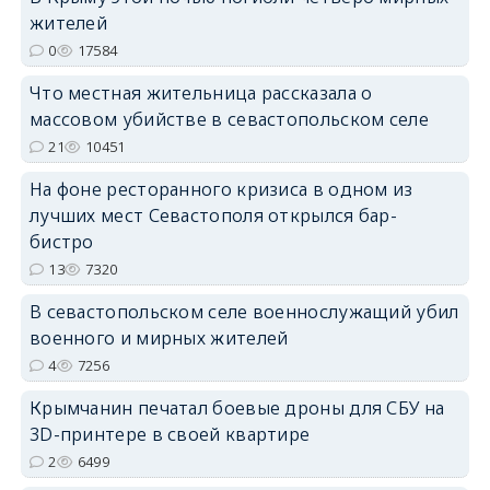
жителей
erid: 2SDnjcrDNw6
0
17584
Что местная жительница рассказала о
массовом убийстве в севастопольском селе
21
10451
На фоне ресторанного кризиса в одном из
erid: 2SDnjdPjgYS
лучших мест Севастополя открылся бар-
бистро
13
7320
В севастопольском селе военнослужащий убил
военного и мирных жителей
erid: 2SDnjdvhGXG
4
7256
Крымчанин печатал боевые дроны для СБУ на
3D-принтере в своей квартире
2
6499