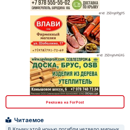
erid: 2SDnjdPjgYS
erid: 2SDnjdvhGXG
erid: 2SDnjcLUypt
Реклама на ForPost
Читаемое
В Крыму этой ночью погибли четверо мирных