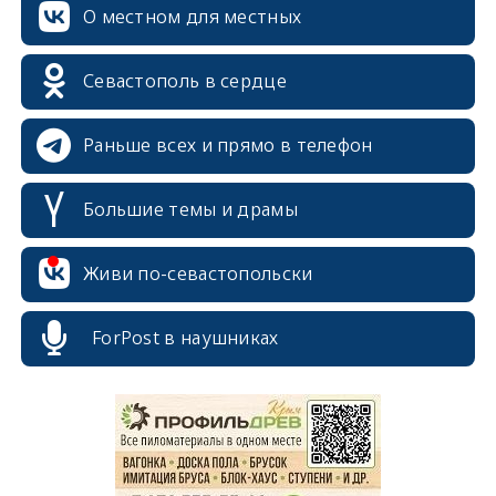
О местном для местных
Севастополь в сердце
Раньше всех и прямо в телефон
Большие темы и драмы
Живи по-севастопольски
ForPost в наушниках
erid: 2SDnjcrDNw6