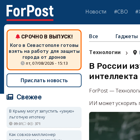
Новости
#СВО
#
Все
Гаджеты
СРОЧНО В ВЫПУСК!
Кого в Севастополе готовы
›
взять на работу для защиты
Технологии
города от дронов
пт, 07/08/2026 - 15:13
В России и
интеллекта 
Прислать новость
ForPost — Технолог
Свежее
ИИ может ускорить п
В Крыму могут запустить «узкую»
льготную ипотеку
09:01
0
371
Как совхоз-миллионер