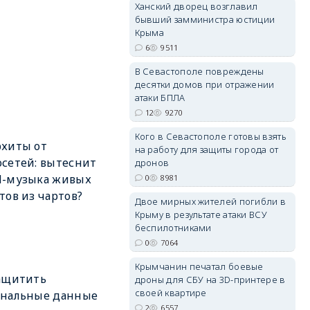
Ханский дворец возглавил
бывший замминистра юстиции
Крыма
6
9511
В Севастополе повреждены
erid: 2SDnjdvhGXG
десятки домов при отражении
атаки БПЛА
12
9270
Кого в Севастополе готовы взять
рхиты от
на работу для защиты города от
сетей: вытеснит
дронов
И-музыка живых
0
8981
тов из чартов?
Двое мирных жителей погибли в
Крыму в результате атаки ВСУ
беспилотниками
0
7064
Крымчанин печатал боевые
ащитить
дроны для СБУ на 3D-принтере в
своей квартире
ональные данные
2
6557