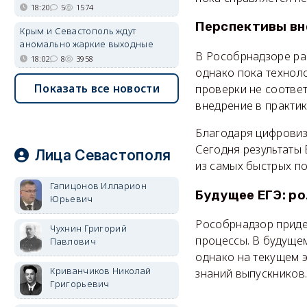
18:20
5
1574
Перспективы вн
Крым и Севастополь ждут
аномально жаркие выходные
В Рособрнадзоре ра
18:02
8
3958
однако пока техноло
Показать все новости
проверки не соотве
внедрение в практик
Благодаря цифровиз
Сегодня результаты 
Лица Севастополя
из самых быстрых п
Гапицонов Илларион
Будущее ЕГЭ: р
Юрьевич
Рособрнадзор приде
Чухнин Григорий
процессы. В будущем
Павлович
однако на текущем э
Криванчиков Николай
знаний выпускников
Григорьевич