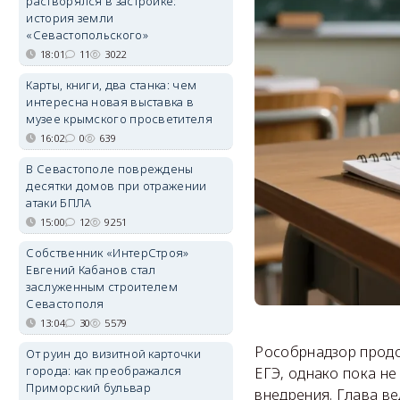
растворялся в застройке:
история земли
«Севастопольского»
18:01
11
3022
Карты, книги, два станка: чем
интересна новая выставка в
музее крымского просветителя
16:02
0
639
В Севастополе повреждены
десятки домов при отражении
атаки БПЛА
15:00
12
9251
Собственник «ИнтерСтроя»
Евгений Кабанов стал
заслуженным строителем
Севастополя
13:04
30
5579
Рособрнадзор продо
От руин до визитной карточки
города: как преображался
ЕГЭ, однако пока не
Приморский бульвар
внедрения. Глава в