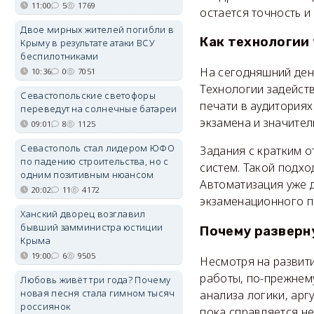
11:00
5
1769
остается точность и
Двое мирных жителей погибли в
Как технологии
Крыму в результате атаки ВСУ
беспилотниками
На сегодняшний ден
10:36
0
7051
Технологии задейст
Севастопольские светофоры
печати в аудитория
переведут на солнечные батареи
экзамена и значител
09:01
8
1125
Севастополь стал лидером ЮФО
Задания с кратким 
по падению строительства, но с
систем. Такой подх
одним позитивным нюансом
Автоматизация уже 
20:02
11
4172
экзаменационного п
Ханский дворец возглавил
бывший замминистра юстиции
Почему разверн
Крыма
19:00
6
9505
Несмотря на развити
работы, по-прежнему
Любовь живёт три года? Почему
новая песня стала гимном тысяч
анализа логики, арг
россиянок
пока справляется не