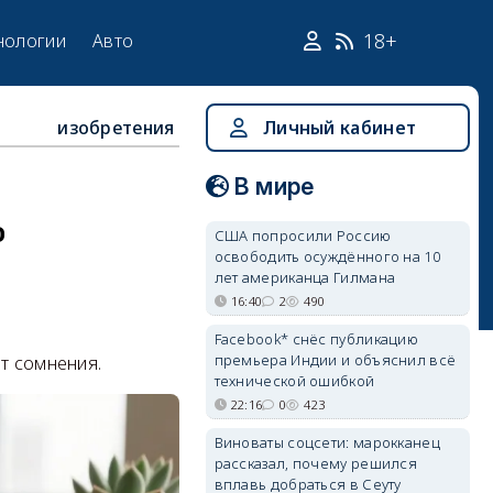
18+
нологии
Авто
изобретения
Личный кабинет
В мире
о
США попросили Россию
освободить осуждённого на 10
лет американца Гилмана
16:40
2
490
Facebook* снёс публикацию
премьера Индии и объяснил всё
т сомнения.
технической ошибкой
22:16
0
423
Виноваты соцсети: марокканец
рассказал, почему решился
вплавь добраться в Сеуту