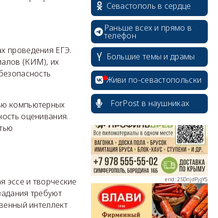
Севастополь в сердце
Раньше всех и прямо в
телефон
х проведения ЕГЭ.
Большие темы и драмы
алов (КИМ), их
erid: 2SDnjcrDNw6
 безопасность
Живи по-севастопольски
ForPost в наушниках
щью компьютерных
ность оценивания.
стью
erid: 2SDnjdPjgYS
я эссе и творческие
 задания требуют
твенный интеллект
erid: 2SDnjdvhGXG