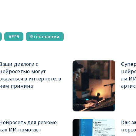
ЕГЭ
технологии
Ваши диалоги с
Супе
нейросетью могут
нейро
оказаться в интернете: в
ли И
чем причина
артис
Нейросеть для резюме:
Как з
как ИИ помогает
перс