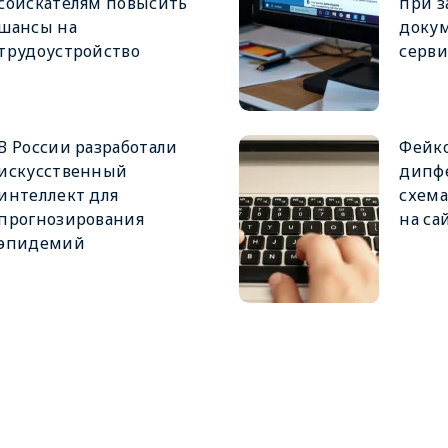
соискателям повысить
при з
шансы на
докум
трудоустройство
серв
В России разработали
Фейко
искусственный
дипфе
интеллект для
схем
прогнозирования
на са
эпидемий