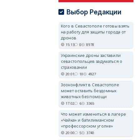
Выбор Редакции
Кого в Севастополе готовы взять
на работу для защиты города от
дронов
15:13
0
8978
Украинские дроны заставили
севастопольцев задуматься о
страховании
20:01
10
4927
Зооконфликт в Севастополе
может оставить бездомных
животных без помощи
17:02
6
3365
Что может измениться в лагере
«Чайка» и батилиманском
«профессорском уголке»
20:00
5
3740