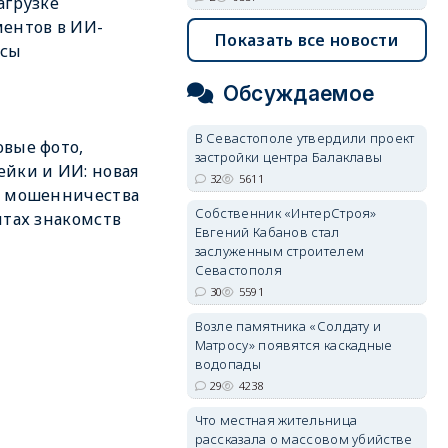
агрузке
ентов в ИИ-
Показать все новости
исы
Обсуждаемое
В Севастополе утвердили проект
вые фото,
застройки центра Балаклавы
йки и ИИ: новая
32
5611
а мошенничества
Собственник «ИнтерСтроя»
йтах знакомств
Евгений Кабанов стал
заслуженным строителем
Севастополя
30
5591
Возле памятника «Солдату и
Матросу» появятся каскадные
водопады
29
4238
Что местная жительница
рассказала о массовом убийстве