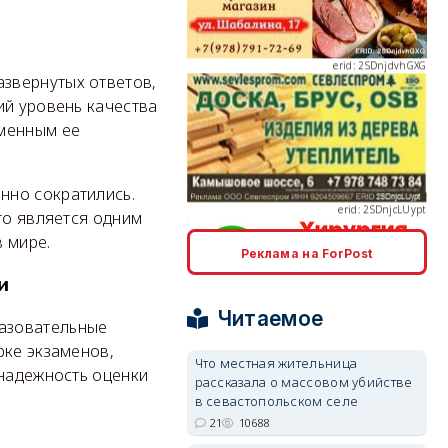
звернутых ответов,
ий уровень качества
еменным ее
erid: 2SDnjcLUypt
нно сократились.
то является одним
 мире.
Реклама на ForPost
erid: 2SDnjcrDNw6
и
Читаемое
азовательные
рке экзаменов,
Что местная жительница
 надежность оценки
рассказала о массовом убийстве
в севастопольском селе
21
10688
erid: 2SDnjdPjgYS