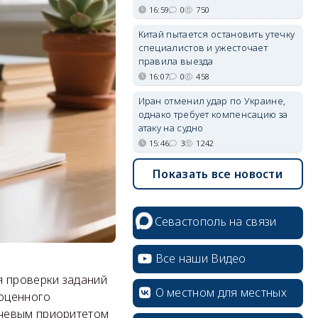
16:59
0
750
Китай пытается остановить утечку
специалистов и ужесточает
правила выезда
16:07
0
458
Иран отменил удар по Украине,
однако требует компенсацию за
атаку на судно
15:46
3
1242
Показать все новости
Севастополь на связи
Все наши Видео
я проверки заданий
О местном для местных
ноценного
чевым приоритетом