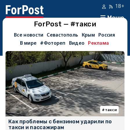
18+
Меню
ForPost — #такси
Все новости
Севастополь
Крым
Россия
В мире
#Фотореп
Видео
Реклама
такси
Как проблемы с бензином ударили по
такси и пассажирам