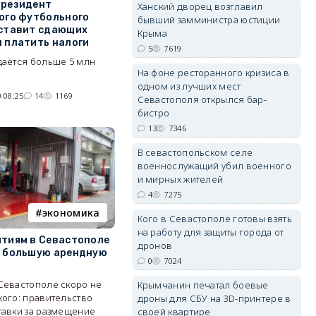
президент
Ханский дворец возглавил
ого футбольного
бывший замминистра юстиции
ставит сдающих
Крыма
 платить налоги
5
7619
erid: 2SDnjdPjgYS
даётся больше 5 млн
На фоне ресторанного кризиса в
одном из лучших мест
 08:25
14
1169
Севастополя открылся бар-
бистро
13
7346
В севастопольском селе
erid: 2SDnjdvhGXG
военнослужащий убил военного
и мирных жителей
4
7275
экономика
Кого в Севастополе готовы взять
на работу для защиты города от
тиям в Севастополе
дронов
 большую арендную
0
7024
Севастополе скоро не
Крымчанин печатал боевые
кого: правительство
дроны для СБУ на 3D-принтере в
тавки за размещение
своей квартире