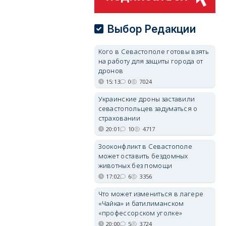
Выбор Редакции
Кого в Севастополе готовы взять
на работу для защиты города от
дронов
15:13
0
7024
Украинские дроны заставили
севастопольцев задуматься о
страховании
20:01
10
4717
Зооконфликт в Севастополе
может оставить бездомных
животных без помощи
17:02
6
3356
Что может измениться в лагере
«Чайка» и батилиманском
«профессорском уголке»
20:00
5
3724