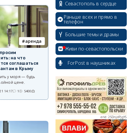
Севастополь в сердце
Раньше всех и прямо в
телефон
Большие темы и драмы
аренда
Живи по-севастопольски
 просим
ить: на что
ForPost в наушниках
тся соглашаться
антам в Крыму
erid: 2SDnjcrDNw6
ить у моря — будь
войной цене.
21 14:17
1
5400
erid: 2SDnjdPjgYS