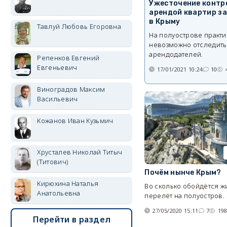
Ужесточение контр
арендой квартир з
в Крыму
Тавлуй Любовь Егоровна
На полуострове практ
невозможно отследить
арендодателей.
Репенков Евгений
Евгеньевич
17/01/2021 10:24
10
Виноградов Максим
Васильевич
Кожанов Иван Кузьмич
Хрусталев Николай Титыч
(Титович)
Почём нынче Крым?
Кирюхина Наталья
Во сколько обойдётся ж
Анатольевна
перелёт на полуостров.
27/05/2020 15:11
7
19
Перейти в раздел