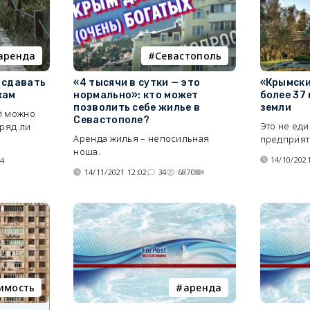
аренда
Севастополь
 сдавать
«4 тысячи в сутки — это
«Крымски
кам
нормально»: кто может
более 37
позволить себе жилье в
земли
й можно
Севастополе?
Это не ед
вряд ли
Аренда жилья – непосильная
предприят
ноша.
14/10/2021
34
14/11/2021 12:02
34
6870
имость
аренда