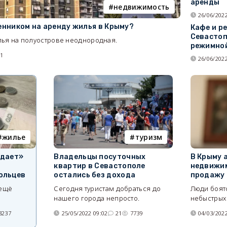
аренды
недвижимость
26/06/2022
ценником на аренду жилья в Крыму?
Кафе и р
Севастоп
лья на полуострове неоднородная.
режимной
31
26/06/2022
жилье
туризм
едает»
Владельцы посуточных
В Крыму 
квартир в Севастополе
недвижи
ольцев
остались без дохода
продажу
 ещё
Сегодня туристам добраться до
Люди боятс
нашего города непросто.
небыстрых 
3237
25/05/2022 09:02
21
7739
04/03/2022