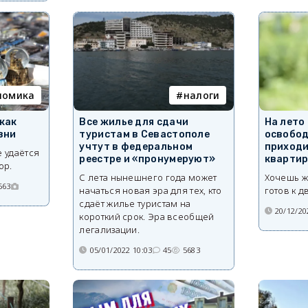
номика
налоги
как
Все жилье для сдачи
На лето
зни
туристам в Севастополе
освобод
учтут в федеральном
приходи
 удаётся
реестре и «пронумеруют»
квартир
ор.
С лета нынешнего года может
Хочешь ж
563
начаться новая эра для тех, кто
готов к д
сдаёт жилье туристам на
20/12/20
короткий срок. Эра всеобщей
легализации.
05/01/2022 10:03
45
5683