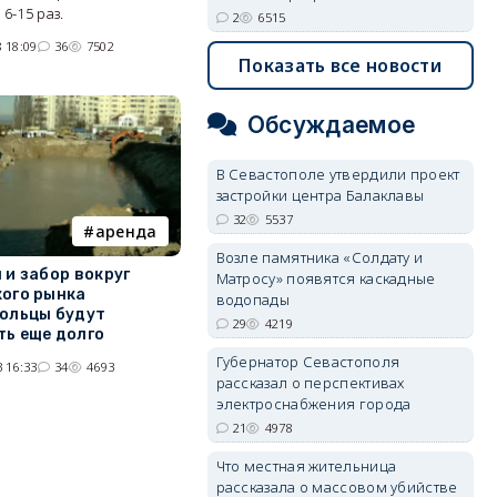
6-15 раз.
2
6515
 18:09
36
7502
Показать все новости
Обсуждаемое
В Севастополе утвердили проект
застройки центра Балаклавы
32
5537
аренда
Возле памятника «Солдату и
 и забор вокруг
Матросу» появятся каскадные
ого рынка
водопады
ольцы будут
29
4219
ь еще долго
Губернатор Севастополя
 16:33
34
4693
рассказал о перспективах
электроснабжения города
21
4978
Что местная жительница
щая
рассказала о массовом убийстве