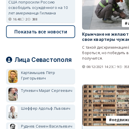
США попросили Россию
освободить осуждённого на 10
лет американца Гилмана
16:40
2
388
Показать все новости
Крымчане не желают
свои квартиры чужа
С такой дискриминацие
бороться, но победить 
получится.
Лица Севастополя
08/12/2021 14:23
9
35
Картамышев Пётр
Григорьевич
Туткевич Марат Сергеевич
Шеффер Адольф Львович
недвиж
Руднев Семен Васильевич