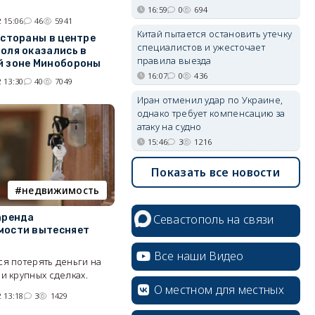
16:59
0
694
 15:06
46
5941
Китай пытается остановить утечку
естораны в центре
специалистов и ужесточает
оля оказались в
правила выезда
 зоне Минобороны
16:07
0
436
 13:30
40
7049
Иран отменил удар по Украине,
однако требует компенсацию за
атаку на судно
15:46
3
1216
Показать все новости
недвижимость
аренда
Севастополь на связи
мости вытесняет
Все наши Видео
я потерять деньги на
и крупных сделках.
О местном для местных
 13:18
3
1429