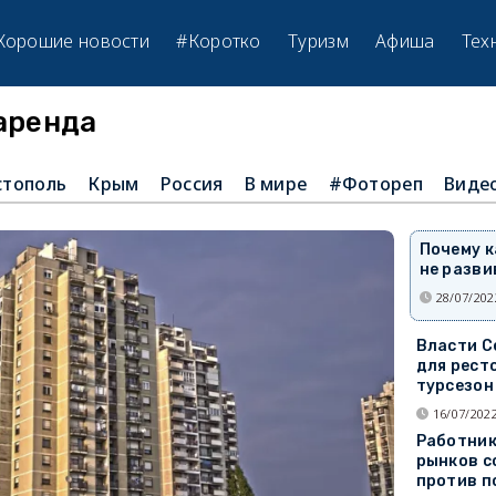
Хорошие новости
#Коротко
Туризм
Афиша
Тех
аренда
стополь
Крым
Россия
В мире
#Фотореп
Виде
Почему к
не разви
28/07/202
Власти С
для рест
турсезон
16/07/2022
Работник
рынков с
против п