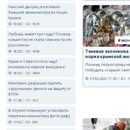
Ханский дворец возглавил
бывший замминистра юстиции
Крыма
19:00
5
7619
Любовь живёт три года? Почему
новая песня стала гимном тысяч
эко
россиянок
Теневая экономика 
18:20
5
1068
норма крымской жи
Крым и Севастополь ждут
Почему полуострову не
аномально жаркие выходные
победить «серый» сект
18:02
5
3404
27/02/2022 17:18
4
1
Минтранс разрешил тратить
«дорожные» деньги на защиту от
БПЛА
17:18
1
313
В Алупке планируют установить
памятник именитому фотографу
17:05
0
509