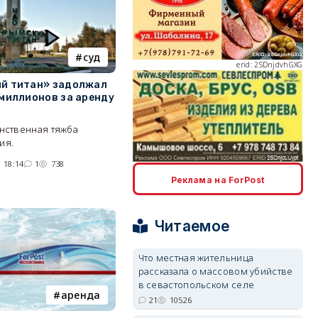
суд
erid: 2SDnjdvhGXG
й титан» задолжал
 миллионов за аренду
инственная тяжба
ия.
 18:14
1
738
erid: 2SDnjcLUypt
Реклама на ForPost
Читаемое
Что местная жительница
erid: 2SDnjcrDNw6
рассказала о массовом убийстве
в севастопольском селе
аренда
21
10526