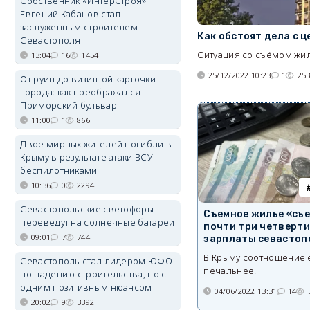
Собственник «ИнтерСтроя»
Евгений Кабанов стал
заслуженным строителем
Как обстоят дела с 
Севастополя
Ситуация со съёмом жи
13:04
16
1454
25/12/2022 10:23
1
25
От руин до визитной карточки
города: как преображался
Приморский бульвар
11:00
1
866
Двое мирных жителей погибли в
Крыму в результате атаки ВСУ
беспилотниками
10:36
0
2294
Севастопольские светофоры
Съемное жилье «съ
переведут на солнечные батареи
почти три четверти
09:01
7
744
зарплаты севастоп
В Крыму соотношение
Севастополь стал лидером ЮФО
печальнее.
по падению строительства, но с
одним позитивным нюансом
04/06/2022 13:31
14
20:02
9
3392