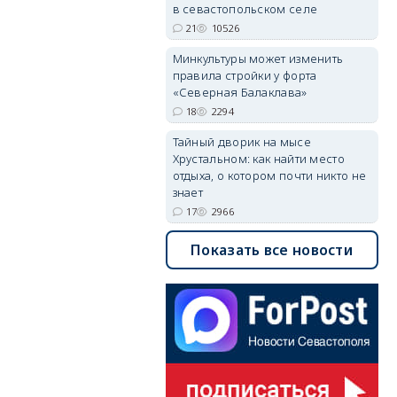
в севастопольском селе
а
21
10526
Минкультуры может изменить
правила стройки у форта
«Северная Балаклава»
18
2294
Тайный дворик на мысе
Хрустальном: как найти место
отдыха, о котором почти никто не
знает
17
2966
Показать все новости