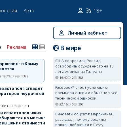
18+
нологии
Авто
Личный кабинет
о
Реклама
В мире
США попросили Россию
аршеринг в Крыму
освободить осуждённого на 10
вается
лет американца Гилмана
2 19:19
8
1388
16:40
2
388
Facebook* снёс публикацию
евастополя сгладят
премьера Индии и объяснил всё
ораторов неудачный
технической ошибкой
22:16
0
392
 10:35
19
1781
и севастопольских
Виноваты соцсети: марокканец
обираются на митинг
рассказал, почему решился
овышения стоимости
вплавь добраться в Сеуту