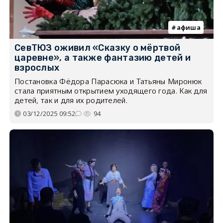
афиша
СевТЮЗ оживил «Сказку о мёртвой
царевне», а также фантазию детей и
взрослых
Постановка Фёдора Парасюка и Татьяны Миронюк
стала приятным открытием уходящего года. Как для
детей, так и для их родителей.
03/12/2025 09:52
94