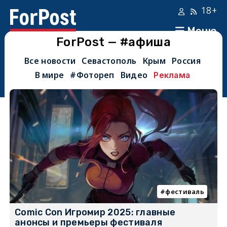
18+
Меню
ForPost — #афиша
Все новости
Севастополь
Крым
Россия
В мире
#Фотореп
Видео
Реклама
фестиваль
Comic Con Игромир 2025: главные
анонсы и премьеры фестиваля