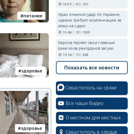
16:07
0
337
Иран отменил удар по Украине,
питание
однако требует компенсацию за
атаку на судно
15:46
3
1009
Европа теряет свои главные
реки из-за рекордной засухи
13:16
1
628
Показать все новости
здоровье
Севастополь на связи
Все наши Видео
О местном для местных
здоровье
Севастополь в сердце