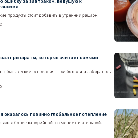
ю ошибку за завтраком, ведущую к
ганизма
акие продукты стоит добавить в утренний рацион.
22
звал препараты, которые считает самыми
ны быть веские основания — «и болтовня лаборантов
00
я оказалось повинно глобальное потепление
овится более калорийной, но менее питательной.
9