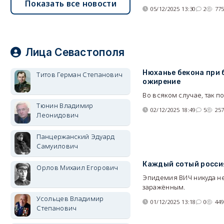
Показать все новости
05/12/2025 13:30
2
77
Лица Севастополя
Нюханье бекона при 
Титов Герман Степанович
ожирение
Во всяком случае, так 
Тюнин Владимир
02/12/2025 18:49
5
25
Леонидович
Панцержанский Эдуард
Самуилович
Каждый сотый росси
Орлов Михаил Егорович
Эпидемия ВИЧ никуда не
заражённым.
Усольцев Владимир
01/12/2025 13:18
0
44
Степанович