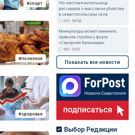
Что местная жительница
спорт
рассказала о массовом убийстве
в севастопольском селе
21
10162
Минкультуры может изменить
правила стройки у форта
«Северная Балаклава»
16
2125
полезное
Показать все новости
здоровье
Выбор Редакции