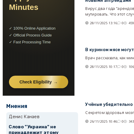
новыми апгрейдами
Вирус два года "арендо
мутировать. Что этот с
28/11/2025 13:16
0
45
В курином мясе могу
Врач рассказала, как м
28/11/2025 10:17
0
10
Учёные убедительно 
Мнения
Секретом здоровья мозг
Денис Канаев
26/11/2025 10:46
0
34
Слово "Украина" не
принадлежит этому