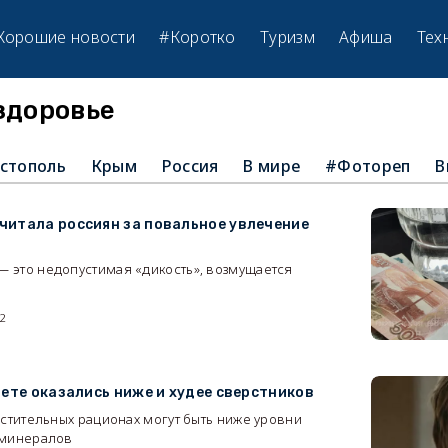
Хорошие новости
#Коротко
Туризм
Афиша
Тех
здоровье
стополь
Крым
Россия
В мире
#Фотореп
В
читала россиян за повальное увлечение
 это недопустимая «дикость», возмущается
62
иете оказались ниже и худее сверстников
астительных рационах могут быть ниже уровни
 минералов