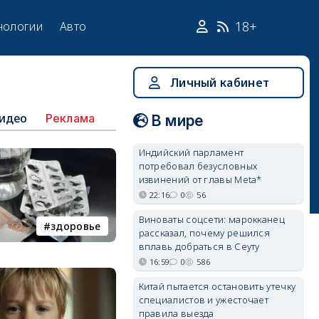
18+
нологии
Авто
Личный кабинет
идео
Реклама
В мире
Индийский парламент
потребовал безусловных
извинений от главы Meta*
22:16
0
56
Виноваты соцсети: марокканец
здоровье
рассказал, почему решился
вплавь добраться в Сеуту
16:59
0
586
Китай пытается остановить утечку
специалистов и ужесточает
правила выезда