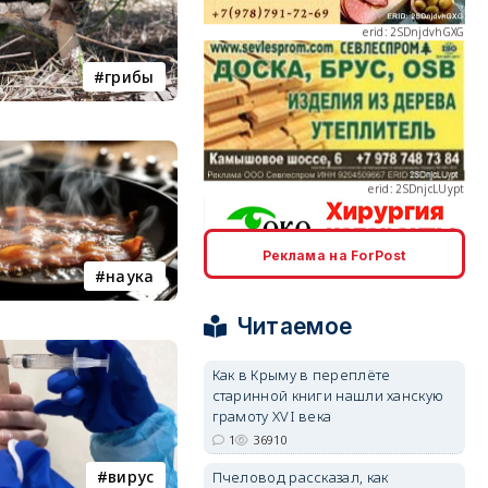
грибы
erid: 2SDnjcLUypt
Реклама на ForPost
erid: 2SDnjcrDNw6
наука
Читаемое
Как в Крыму в переплёте
старинной книги нашли ханскую
грамоту XVI века
erid: 2SDnjdPjgYS
1
36910
вирус
Пчеловод рассказал, как