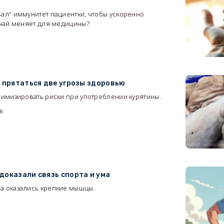
вал" иммунитет пациентки, чтобы ускоренно
лучай меняет для медицины?
9
т прятаться две угрозы здоровью
инимизировать риски при употреблении курятины.
68
доказали связь спорта и ума
а оказались крепкие мышцы.
3