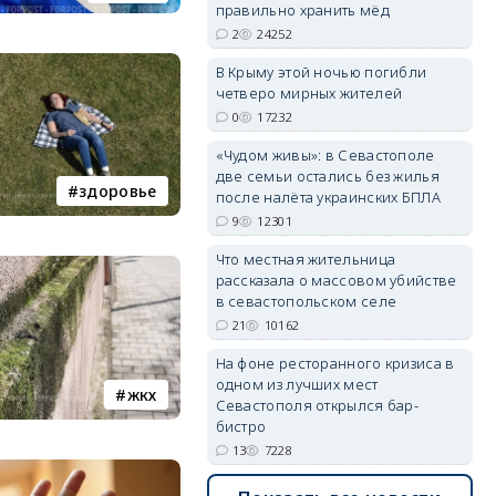
правильно хранить мёд
2
24252
В Крыму этой ночью погибли
четверо мирных жителей
erid: 2SDnjdvhGXG
0
17232
«Чудом живы»: в Севастополе
две семьи остались без жилья
здоровье
после налёта украинских БПЛА
9
12301
Что местная жительница
рассказала о массовом убийстве
в севастопольском селе
21
10162
На фоне ресторанного кризиса в
одном из лучших мест
жкх
Севастополя открылся бар-
бистро
13
7228