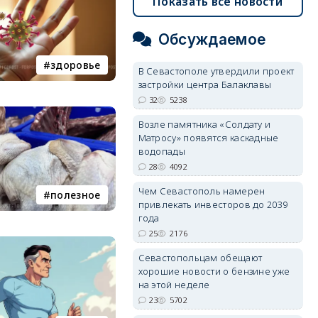
Показать все новости
Обсуждаемое
здоровье
В Севастополе утвердили проект
застройки центра Балаклавы
32
5238
Возле памятника «Солдату и
Матросу» появятся каскадные
водопады
28
4092
Чем Севастополь намерен
полезное
привлекать инвесторов до 2039
года
25
2176
Севастопольцам обещают
хорошие новости о бензине уже
на этой неделе
23
5702