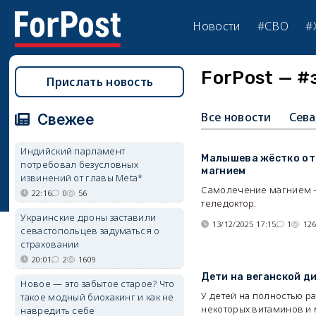
Новости
#СВО
#
ForPost — #
Прислать новость
Все новости
Сева
Свежее
Индийский парламент
Малышева жёстко от
потребовал безусловных
магнием
извинений от главы Meta*
Самолечение магнием —
22:16
0
56
теледоктор.
Украинские дроны заставили
13/12/2025 17:15
1
12
севастопольцев задуматься о
страховании
20:01
2
1609
Дети на веганской д
Новое — это забытое старое? Что
У детей на полностью р
такое модный биохакинг и как не
некоторых витаминов и
навредить себе