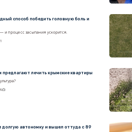
дный способ победить головную боль и
— и процесс засыпания ускорится.
51
ем предлагают лечить крымские квартиры
ультура?
06
 долгую автономку и вышел оттуда с 89