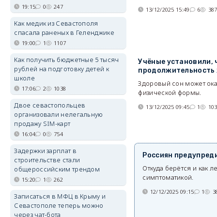
19:15
0
247
13/12/2025 15:49
6
38
Как медик из Севастополя
спасала раненых в Геленджике
19:00
1
1107
Как получить бюджетные 5 тысяч
Учёные установили, ч
рублей на подготовку детей к
продолжительность
школе
Здоровый сон может ока
17:06
2
1038
физической формы.
Двое севастопольцев
13/12/2025 09:45
1
10
организовали нелегальную
продажу SIM-карт
16:04
0
754
Задержки зарплат в
Россиян предупреди
строительстве стали
Откуда берётся и как 
общероссийским трендом
симптоматикой.
15:20
1
262
12/12/2025 09:15
1
3
Записаться в МФЦ в Крыму и
Севастополе теперь можно
через чат-бота