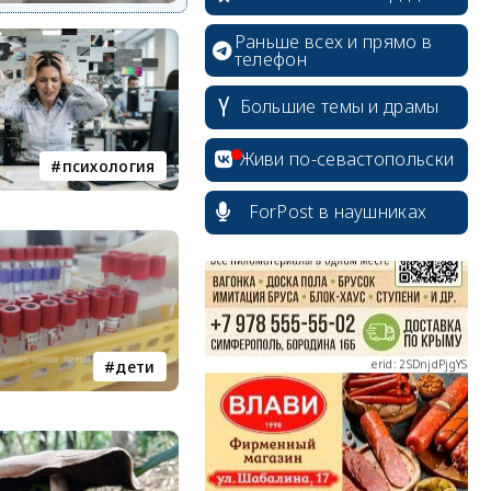
Раньше всех и прямо в
телефон
Большие темы и драмы
erid: 2SDnjcrDNw6
Живи по-севастопольски
психология
ForPost в наушниках
erid: 2SDnjdPjgYS
дети
erid: 2SDnjdvhGXG