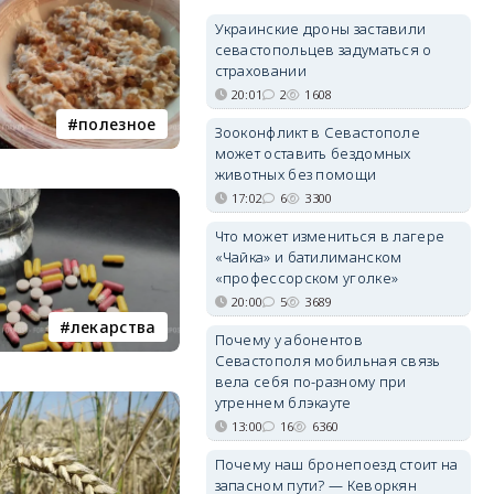
Украинские дроны заставили
севастопольцев задуматься о
страховании
20:01
2
1608
полезное
Зооконфликт в Севастополе
может оставить бездомных
животных без помощи
17:02
6
3300
Что может измениться в лагере
«Чайка» и батилиманском
«профессорском уголке»
20:00
5
3689
лекарства
Почему у абонентов
Севастополя мобильная связь
вела себя по-разному при
утреннем блэкауте
13:00
16
6360
Почему наш бронепоезд стоит на
запасном пути? — Кеворкян