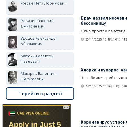
Жерве Петр Любимович
Врач назвал неочеви
Ревякин Василий
бессонницу
Дмитриевич
Одно простое действие 
Удодов Александр
30/11/2025 13:18
0
11
Абрамович
Матюхин Алексей
Павлович
Хлорка и купорос: ч
Макаров Валентин
Чего боится грибковая к
Николаевич
28/11/2025 16:26
1
14
Перейти в раздел
Коронавирус устроил