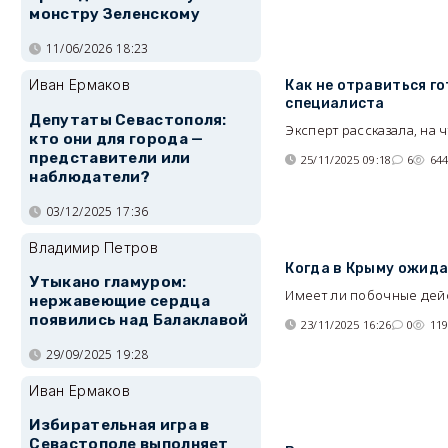
монстру Зеленскому
11/06/2026 18:23
Иван Ермаков
Как не отравиться г
специалиста
Депутаты Севастополя:
Эксперт рассказала, на 
кто они для города —
представители или
25/11/2025 09:18
6
64
наблюдатели?
03/12/2025 17:36
Владимир Петров
Когда в Крыму ожид
Утыкано гламуром:
Имеет ли побочные дейс
нержавеющие сердца
появились над Балаклавой
23/11/2025 16:26
0
11
29/09/2025 19:28
Иван Ермаков
Избирательная игра в
Севастополе выполняет