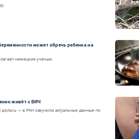
5
беременности может обречь ребенка на
полагают немецкие учёные.
7
янин живёт с ВИЧ
 делась — в РАН озвучили актуальные данные по
9