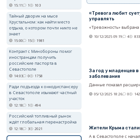
15:11
1
103
«Тревога любит сует
Тайный дворик на мысе
управлять
Хрустальном: как найти место
«Тревожность» выбрана 
отдыха, о котором почти никто не
знает
10/12/2025 09:19
4
83
15:00
15
1981
Контракт с Минобороны помог
иностранцам получить
российские паспорта в
Севастополе
За год у младенцев 
14:03
0
1758
заболевания
Данные показал расшир
Ради подъезда к онкодиспансеру
в Севастополе изымают частный
05/12/2025 18:26
0
14
участок
12:18
1
494
Российский топливный рынок
ждёт глобальная перенастройка
Жители Крыма стали 
12:18
3
2021
А в Севастополе с начал