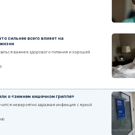
7
то сильнее всего влияет на
 жизни
заться важнее здорового питания и хорошей
30
ли о «зимнем кишечном гриппе»
лечится невероятно заразная инфекция с яркой
840