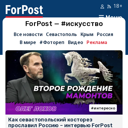
18+
Меню
ForPost — #искусство
Все новости
Севастополь
Крым
Россия
В мире
#Фотореп
Видео
Реклама
интересно
Как севастопольский косторез
прославил Россию – интервью ForPost