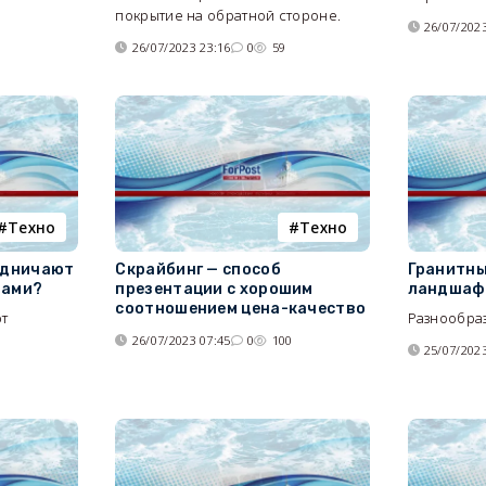
покрытие на обратной стороне.
26/07/2023
26/07/2023 23:16
0
59
Tехно
Tехно
рудничают
Скрайбинг — способ
Гранитны
вами?
презентации с хорошим
ландшаф
соотношением цена-качество
ют
Разнообраз
26/07/2023 07:45
0
100
25/07/2023
0