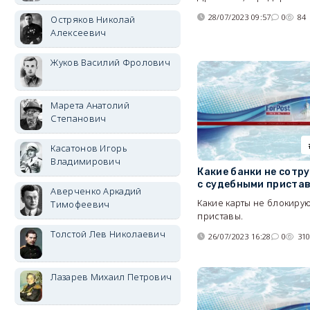
28/07/2023 09:57
0
84
Остряков Николай
Алексеевич
Жуков Василий Фролович
Марета Анатолий
Степанович
Касатонов Игорь
Владимирович
Какие банки не сот
с судебными приста
Аверченко Аркадий
Какие карты не блокиру
Тимофеевич
приставы.
Толстой Лев Николаевич
26/07/2023 16:28
0
31
Лазарев Михаил Петрович