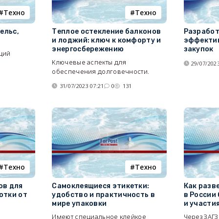
Tехно
Tехно
ельс,
Теплое остекление балконов
Разработ
и лоджий: ключ к комфорту и
эффектив
энергосбережению
закупок
щий
Ключевые аспекты для
29/07/2023
обеспечения долговечности.
6
31/07/2023 07:21
0
131
Tехно
Tехно
ов для
Самоклеящиеся этикетки:
Как разв
отки от
удобство и практичность в
в России 
мире упаковки
и участи
Имеют специальное клейкое
Через ЗАГЗ