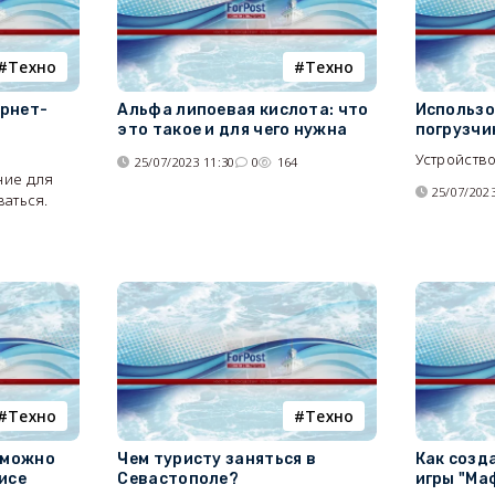
Tехно
Tехно
рнет-
Альфа липоевая кислота: что
Использо
это такое и для чего нужна
погрузчи
Устройство
25/07/2023 11:30
0
164
ние для
25/07/2023
ваться.
7
Tехно
Tехно
 можно
Чем туристу заняться в
Как созд
исе
Севастополе?
игры "Ма