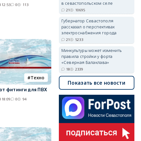
в севастопольском селе
 12:53
0
113
21
10695
Губернатор Севастополя
рассказал о перспективах
электроснабжения города
21
5233
Минкультуры может изменить
правила стройки у форта
«Северная Балаклава»
18
2339
Tехно
Показать все новости
ют фитинги для ПВХ
 18:09
0
94