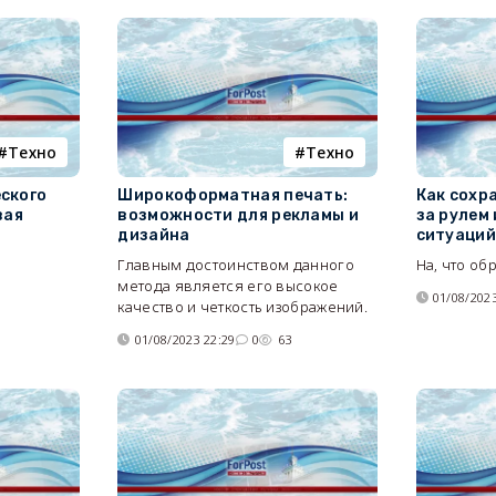
Tехно
Tехно
ского
Широкоформатная печать:
Как сохр
вая
возможности для рекламы и
за рулем
дизайна
ситуаций
Главным достоинством данного
На, что об
метода является его высокое
01/08/2023
качество и четкость изображений.
01/08/2023 22:29
0
63