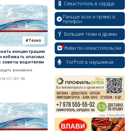
Севастополь в сердце
Раньше всех и прямо в
телефон
Большие темы и драмы
Tехно
Живи по-севастопольски
анить концентрацию
 и избежать опасных
ForPost в наушниках
: советы водителям
ращать внимание.
erid: 2SDnjcrDNw6
 16:17
0
94
erid: 2SDnjdPjgYS