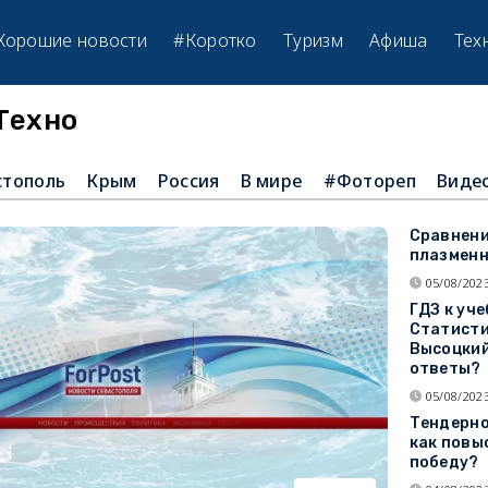
Хорошие новости
#Коротко
Туризм
Афиша
Тех
Tехно
стополь
Крым
Россия
В мире
#Фотореп
Виде
Сравнени
плазменн
05/08/2023
ГДЗ к уч
Статисти
Высоцкий
ответы?
05/08/2023
Тендерно
как повы
победу?