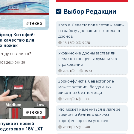
Выбор Редакции
Tехно
Кого в Севастополе готовы взять
на работу для защиты города от
бренд Котофей:
дронов
и качество для
15:13
0
9028
х ножек
Украинские дроны заставили
енду доверяют?
севастопольцев задуматься о
 01:26
0
29
страховании
20:01
10
4930
Зооконфликт в Севастополе
может оставить бездомных
животных без помощи
17:02
6
3366
Что может измениться в лагере
Tехно
«Чайка» и батилиманском
«профессорском уголке»
ыпускает новый
20:00
5
3740
подогревом 18V LXT