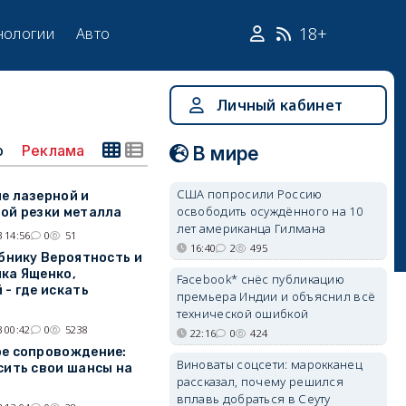
18+
нологии
Авто
Личный кабинет
о
Реклама
В мире
США попросили Россию
е лазерной и
освободить осуждённого на 10
ой резки металла
лет американца Гилмана
 14:56
0
51
16:40
2
495
ебнику Вероятность и
ка Ященко,
Facebook* снёс публикацию
 - где искать
премьера Индии и объяснил всё
технической ошибкой
 00:42
0
5238
22:16
0
424
е сопровождение:
Виноваты соцсети: марокканец
сить свои шансы на
рассказал, почему решился
вплавь добраться в Сеуту