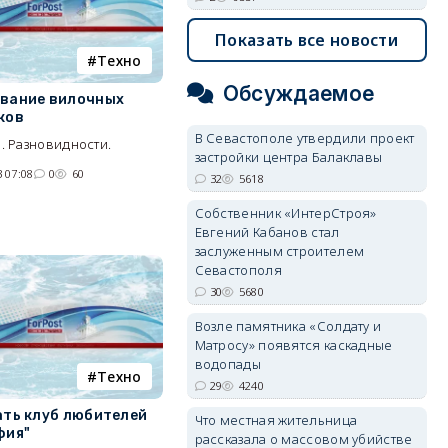
Показать все новости
Tехно
Обсуждаемое
вание вилочных
ков
В Севастополе утвердили проект
. Разновидности.
застройки центра Балаклавы
 07:08
0
60
32
5618
Собственник «ИнтерСтроя»
Евгений Кабанов стал
заслуженным строителем
Севастополя
30
5680
Возле памятника «Солдату и
Матросу» появятся каскадные
водопады
Tехно
29
4240
ать клуб любителей
Что местная жительница
фия"
рассказала о массовом убийстве