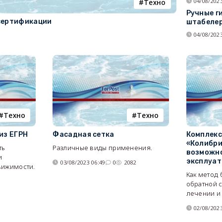
04/08/2023
Tехно
Ручные г
сертификации
штабеле
04/08/2023
Tехно
Tехно
из ЕГРН
Фасадная сетка
Комплекс
«Колибри
ть
Различные виды применения.
возможно
и
эксплуат
03/08/2023 06:49
0
2082
вижимости.
Как метод
1
обратной с
лечении и 
02/08/2023