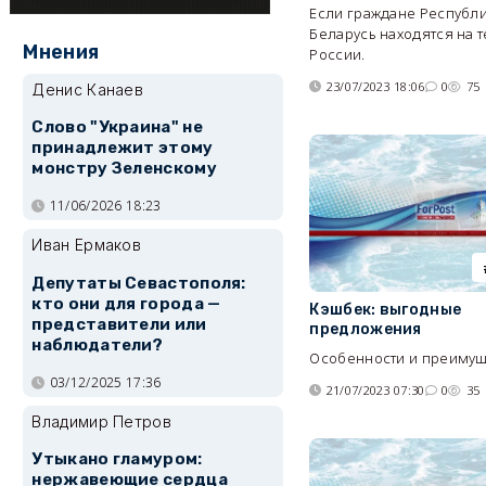
Если граждане Республ
Беларусь находятся на 
Мнения
России.
23/07/2023 18:06
0
75
Денис Канаев
Слово "Украина" не
принадлежит этому
монстру Зеленскому
11/06/2026 18:23
Иван Ермаков
Депутаты Севастополя:
кто они для города —
Кэшбек: выгодные
представители или
предложения
наблюдатели?
Особенности и преимущ
03/12/2025 17:36
21/07/2023 07:30
0
35
Владимир Петров
Утыкано гламуром:
нержавеющие сердца