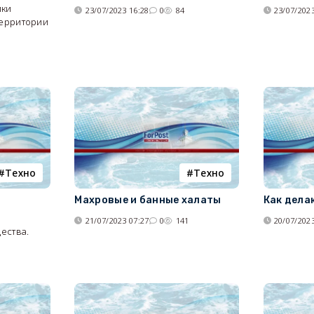
ики
23/07/2023 16:28
0
84
23/07/2023
территории
Tехно
Tехно
Махровые и банные халаты
Как дела
21/07/2023 07:27
0
141
20/07/2023
ества.