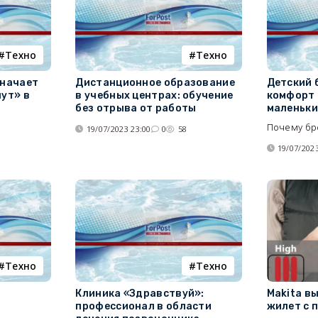
Tехно
Tехно
значает
Дистанционное образование
Детский 
нут» в
в учебных центрах: обучение
комфорт 
без отрыва от работы
маленьки
Почему бр
7
19/07/2023 23:00
0
58
19/07/2023
Tехно
Tехно
Клиника «Здравствуй»:
Makita в
профессионал в области
жилет с 