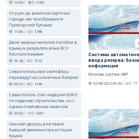
13:04
30
5706
От руин до визитной карточки
города: как преображался
Приморский бульвар
11:00
5
1788
Двое мирных жителей погибли в
Крыму в результате атаки ВСУ
беспилотниками
Системы автоматиче
ввода резерва: базо
10:36
0
7219
информация
Севастопольские светофоры
Монтаж систем АВР.
переведут на солнечные батареи
02/08/2023 09:45
0
77
09:01
8
1140
Севастополь стал лидером ЮФО
по падению строительства, но с
одним позитивным нюансом
20:02
11
4201
Ханский дворец возглавил
бывший замминистра юстиции
Крыма