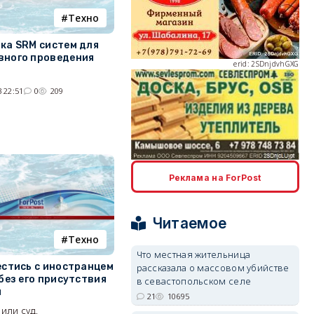
Tехно
ка SRM систем для
ного проведения
erid: 2SDnjdvhGXG
 22:51
0
209
erid: 2SDnjcLUypt
Реклама на ForPost
Читаемое
Tехно
Что местная жительница
erid: 2SDnjcrDNw6
естись с иностранцем
рассказала о массовом убийстве
без его присутствия
в севастопольском селе
я
21
10695
 или суд.