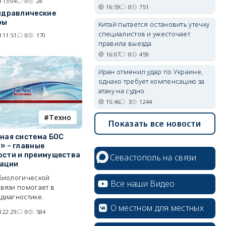
 13:04
0
28
16:59
0
751
идравлические
ры
Китай пытается остановить утечку
специалистов и ужесточает
 11:51
0
170
правила выезда
16:07
0
459
Иран отменил удар по Украине,
однако требует компенсацию за
атаку на судно
15:46
3
1244
Tехно
Показать все новости
ная система БОС
» – главные
сти и преимущества
Севастополь на связи
ации
 биологической
Все наши Видео
вязи помогает в
диагностике.
О местном для местных
 22:29
0
584