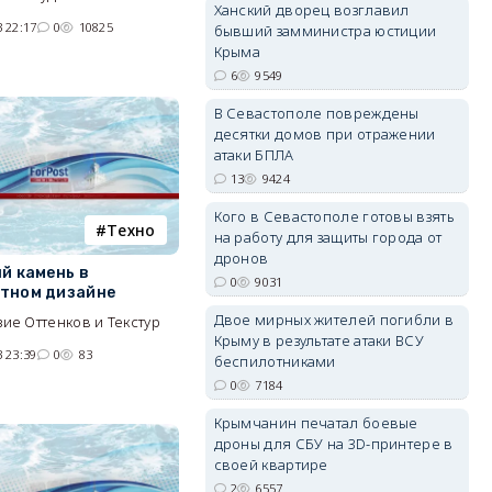
Ханский дворец возглавил
 22:17
0
10825
бывший замминистра юстиции
Крыма
6
9549
erid: 2SDnjdPjgYS
В Севастополе повреждены
десятки домов при отражении
атаки БПЛА
13
9424
Кого в Севастополе готовы взять
Tехно
на работу для защиты города от
erid: 2SDnjdvhGXG
дронов
й камень в
0
9031
тном дизайне
Двое мирных жителей погибли в
ие Оттенков и Текстур
Крыму в результате атаки ВСУ
 23:39
0
83
беспилотниками
0
7184
Крымчанин печатал боевые
дроны для СБУ на 3D-принтере в
своей квартире
2
6557