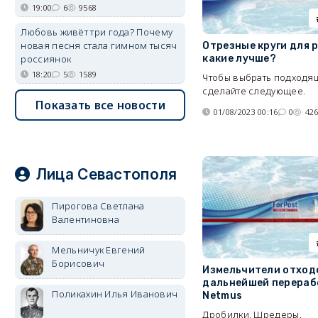
19:00
6
9568
Любовь живёт три года? Почему
новая песня стала гимном тысяч
Отрезные круги для р
какие лучше?
россиянок
18:20
5
1589
Чтобы выбрать подходя
сделайте следующее.
Показать все новости
01/08/2023 00:16
0
42
Лица Севастополя
Пирогова Светлана
Валентиновна
Мельничук Евгений
Борисович
Измельчители отход
дальнейшей перераб
Поликахин Илья Иванович
Netmus
Дробилки, Шредеры.