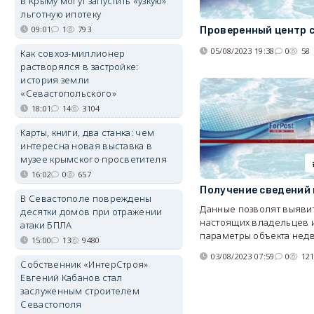
В Крыму могут запустить «узкую»
льготную ипотеку
09:01
1
793
Проверенный центр 
05/08/2023 19:38
0
58
Как совхоз-миллионер
растворялся в застройке:
история земли
«Севастопольского»
18:01
14
3104
Карты, книги, два станка: чем
интересна новая выставка в
музее крымского просветителя
16:02
0
657
Получение сведений 
В Севастополе повреждены
Данные позволят выяви
десятки домов при отражении
настоящих владельцев 
атаки БПЛА
параметры объекта нед
15:00
13
9480
03/08/2023 07:59
0
12
Собственник «ИнтерСтроя»
Евгений Кабанов стал
заслуженным строителем
Севастополя