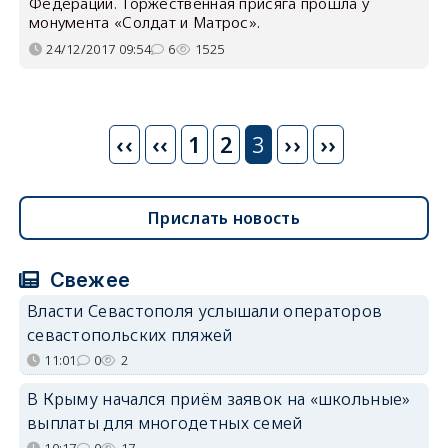
Федерации. Торжественная присяга прошла у
монумента «Солдат и Матрос».
24/12/2017 09:54
6
1525
Нумерация
‹‹
Предыдущая
‹‹
1
2
3
Следующая
››
››
страниц
страница
страница
Прислать новость
Свежее
Власти Севастополя услышали операторов
севастопольских пляжей
11:01
0
2
В Крыму начался приём заявок на «школьные»
выплаты для многодетных семей
10:17
0
17