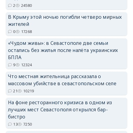
erid: 2SDnjcrDNw6
2
24580
В Крыму этой ночью погибли четверо мирных
жителей
0
17268
«Чудом живы»: в Севастополе две семьи
erid: 2SDnjdPjgYS
остались без жилья после налёта украинских
БПЛА
9
12324
Что местная жительница рассказала о
массовом убийстве в севастопольском селе
erid: 2SDnjdvhGXG
21
10219
На фоне ресторанного кризиса в одном из
лучших мест Севастополя открылся бар-
бистро
13
7250