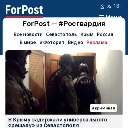
18+
Меню
ForPost — #Росгвардия
Все новости
Севастополь
Крым
Россия
В мире
#Фотореп
Видео
Реклама
криминал
В Крыму задержали универсального
«решалу» из Севастополя