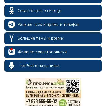
Севастополь в сердце
Раньше всех и прямо в телефон
Большие темы и драмы
Живи по-севастопольски
ForPost в наушниках
erid: 2SDnjcrDNw6