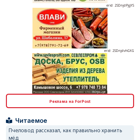
erid: 2SDnjdPjgYS
erid: 2SDnjdvhGXG
erid: 2SDnjcLUypt
Реклама на ForPost
Читаемое
Пчеловод рассказал, как правильно хранить
мёд