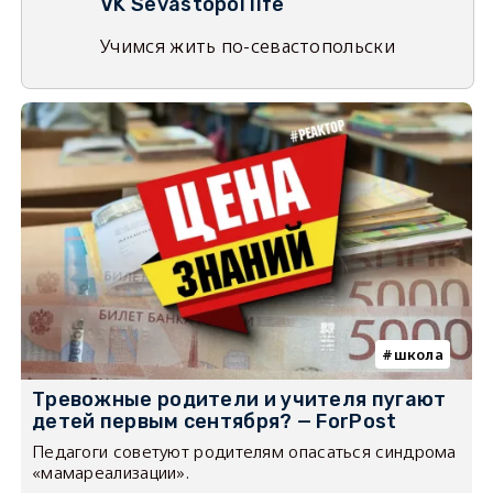
VK Sevastopol life
Учимся жить по-севастопольски
школа
Тревожные родители и учителя пугают
детей первым сентября? — ForPost
Педагоги советуют родителям опасаться синдрома
«мамареализации».