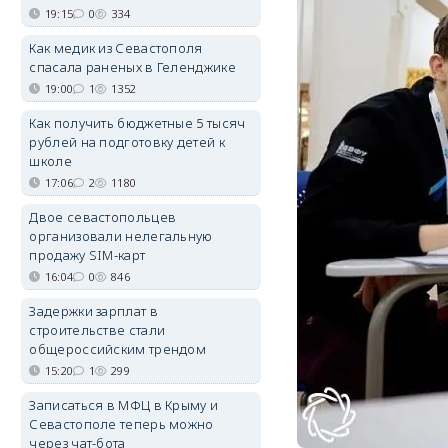
19:15
0
334
Как медик из Севастополя
спасала раненых в Геленджике
19:00
1
1352
Как получить бюджетные 5 тысяч
рублей на подготовку детей к
школе
17:06
2
1180
Двое севастопольцев
организовали нелегальную
продажу SIM-карт
16:04
0
846
Задержки зарплат в
строительстве стали
общероссийским трендом
15:20
1
299
Записаться в МФЦ в Крыму и
Севастополе теперь можно
через чат-бота