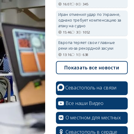
16:07
0
345
Иран отменил удар по Украине,
однако требует компенсацию за
атаку на судно
15:46
3
1052
Европа теряет свои главные
реки из-за рекордной засухи
13:16
1
638
Показать все новости
Севастополь на связи
Все наши Видео
О местном для местных
Севастополь в сердце