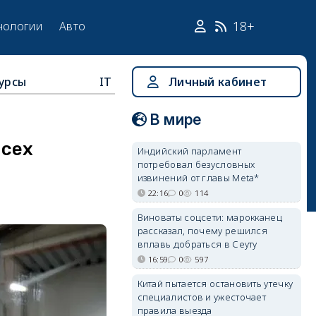
18+
нологии
Авто
урсы
IT
Личный кабинет
В мире
всех
Индийский парламент
потребовал безусловных
извинений от главы Meta*
22:16
0
114
Виноваты соцсети: марокканец
рассказал, почему решился
вплавь добраться в Сеуту
16:59
0
597
Китай пытается остановить утечку
специалистов и ужесточает
правила выезда