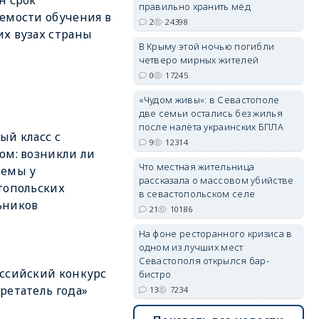
н срок
правильно хранить мёд
емости обучения в
2
24398
х вузах страны
В Крыму этой ночью погибли
четверо мирных жителей
erid: 2SDnjdvhGXG
0
17245
«Чудом живы»: в Севастополе
две семьи остались без жилья
после налёта украинских БПЛА
ый класс с
9
12314
ом: возникли ли
Что местная жительница
лемы у
рассказала о массовом убийстве
топольских
в севастопольском селе
ьников
21
10186
На фоне ресторанного кризиса в
одном из лучших мест
Севастополя открылся бар-
ссийский конкурс
бистро
ретатель года»
13
7234