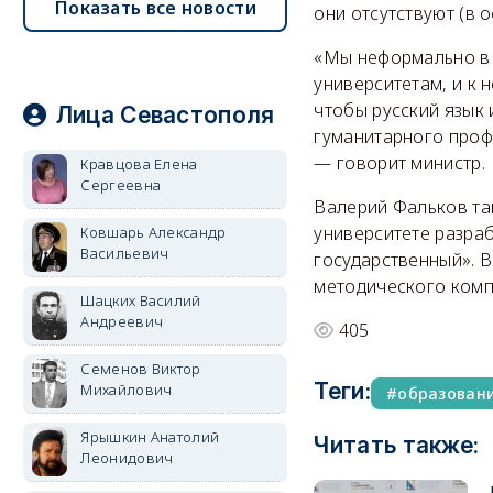
Показать все новости
они отсутствуют (в 
«Мы неформально в 
университетам, и к 
чтобы русский язык 
Лица Севастополя
гуманитарного проф
— говорит министр.
Кравцова Елена
Сергеевна
Валерий Фальков так
университете разра
Ковшарь Александр
Васильевич
государственный». В
методического комп
Шацких Василий
Андреевич
405
Семенов Виктор
Теги:
Михайлович
образован
Ярышкин Анатолий
Читать также:
Леонидович