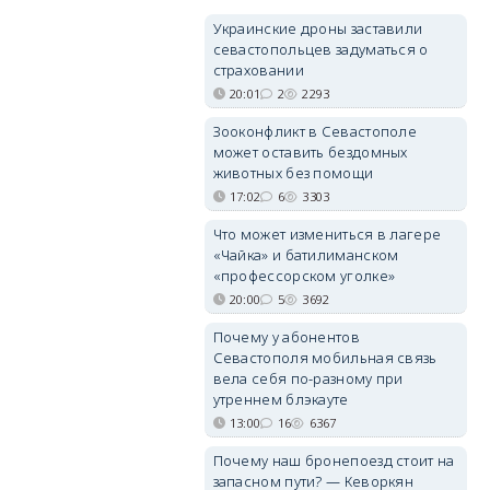
Украинские дроны заставили
севастопольцев задуматься о
страховании
20:01
2
2293
Зооконфликт в Севастополе
может оставить бездомных
животных без помощи
17:02
6
3303
Что может измениться в лагере
«Чайка» и батилиманском
«профессорском уголке»
20:00
5
3692
Почему у абонентов
Севастополя мобильная связь
вела себя по-разному при
утреннем блэкауте
13:00
16
6367
Почему наш бронепоезд стоит на
запасном пути? — Кеворкян