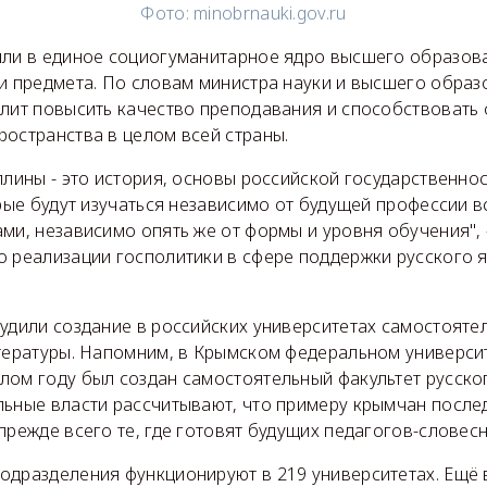
Фото: minobrnauki.gov.ru
или в единое социогуманитарное ядро высшего образова
ри предмета. По словам министра науки и высшего обра
олит повысить качество преподавания и способствоват
ространства в целом всей страны.
плины - это история, основы российской государственно
орые будут изучаться независимо от будущей профессии в
ми, независимо опять же от формы и уровня обучения",
о реализации госполитики в сфере поддержки русского я
удили создание в российских университетах самостояте
итературы. Напомним, в Крымском федеральном универси
лом году был создан самостоятельный факультет русско
льные власти рассчитывают, что примеру крымчан после
прежде всего те, где готовят будущих педагогов-словес
одразделения функционируют в 219 университетах. Ещё 