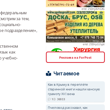
м федеральным
смотрим за тем,
 социально-
erid: 2SDnjcLUypt
ое подразделение»,
рственном
язык как
о учебно-
Реклама на ForPost
erid: 2SDnjcrDNw6
Читаемое
Как в Крыму в переплёте
старинной книги нашли ханскую
грамоту XVI века
1
36933
erid: 2SDnjdPjgYS
Пчеловод рассказал, как