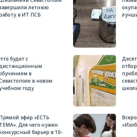
Школьники Севастополя
Назва
завершили летнюю
окупа
работу в ИТ ПСБ
лучши
Что будет с
Десят
дистанционным
отбор
обучением в
проб
Севастополе в новом
севас
учебном году
школ
Прямой эфир «ЕСТЬ
Всеро
ТЕМА». Для чего нужен
«Изоб
конкурсный барьер в 10-