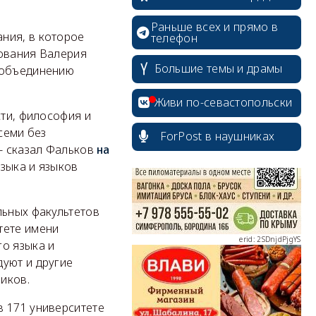
Раньше всех и прямо в
ния, в которое
телефон
зования Валерия
Большие темы и драмы
ь объединению
erid: 2SDnjcrDNw6
Живи по-севастопольски
сти, философия и
семи без
ForPost в наушниках
 - сказал Фальков
на
зыка и языков
erid: 2SDnjdPjgYS
льных факультетов
тете имени
го языка и
дуют и другие
ников.
erid: 2SDnjdvhGXG
в 171 университете