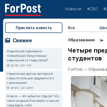
Новости
#СВО
#
Прислать новость
Все
Шк
➢
Свежее
Образование
Четыре пре
Индийский парламент
потребовал безусловных
студентов
извинений от главы Meta*
22:16
0
114
ForPost — Образов
Украинские дроны заставили
севастопольцев задуматься о
страховании
20:01
2
2293
Новое — это забытое старое? Что
такое модный биохакинг и как не
навредить себе