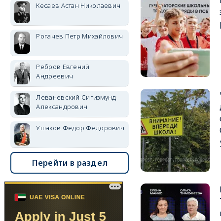
Кесаев Астан Николаевич
Рогачев Петр Михайлович
Ребров Евгений
Андреевич
Леваневский Сигизмунд
Александрович
Ушаков Федор Федорович
Перейти в раздел