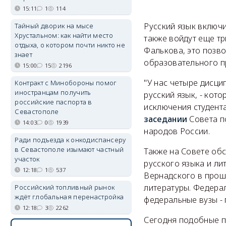
15:11
1
114
Русский язык включ
Тайный дворик на мысе
Хрустальном: как найти место
также войдут еще т
отдыха, о котором почти никто не
Фалькова, это позв
знает
образовательного п
15:00
15
2196
"У нас четыре дисци
Контракт с Минобороны помог
иностранцам получить
русский язык, - кот
российские паспорта в
исключения студента
Севастополе
заседании
Совета п
14:03
0
1939
народов России.
Ради подъезда к онкодиспансеру
в Севастополе изымают частный
Также на Совете обс
участок
русского языка и л
12:18
1
537
Вернадского в прош
литературы. Федера
Российский топливный рынок
ждёт глобальная перенастройка
федеральные вузы - 
12:18
3
2262
Сегодня подобные п