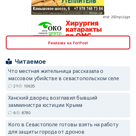
Реклама на ForPost
erid: 2SDnjcrDNw6
Читаемое
Что местная жительница рассказала о
массовом убийстве в севастопольском селе
21
10635
erid: 2SDnjdPjgYS
Ханский дворец возглавил бывший
замминистра юстиции Крыма
6
8780
Кого в Севастополе готовы взять на работу
для защиты города от дронов
erid: 2SDnjdvhGXG