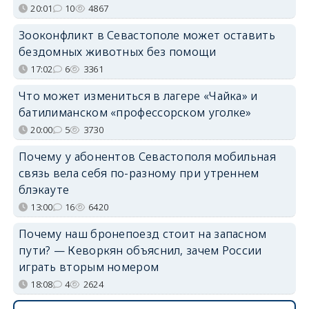
20:01
10
4867
Зооконфликт в Севастополе может оставить
бездомных животных без помощи
17:02
6
3361
Что может измениться в лагере «Чайка» и
батилиманском «профессорском уголке»
20:00
5
3730
Почему у абонентов Севастополя мобильная
связь вела себя по-разному при утреннем
блэкауте
13:00
16
6420
Почему наш бронепоезд стоит на запасном
пути? — Кеворкян объяснил, зачем России
играть вторым номером
18:08
4
2624