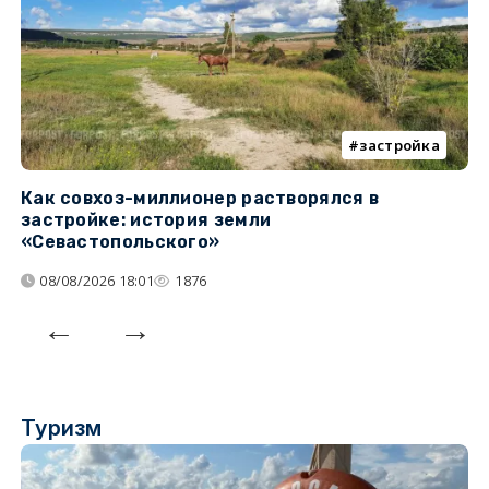
застройка
Как совхоз-миллионер растворялся в
К
застройке: история земли
н
«Севастопольского»
п
08/08/2026 18:01
1876
Туризм