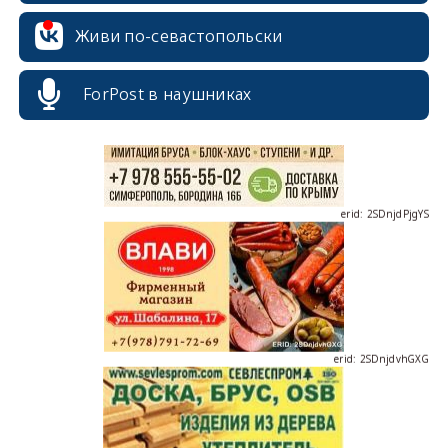
erid: 2SDnjcrDNw6
Живи по-севастопольски
ForPost в наушниках
erid: 2SDnjdPjgYS
erid: 2SDnjdvhGXG
erid: 2SDnjcLUypt