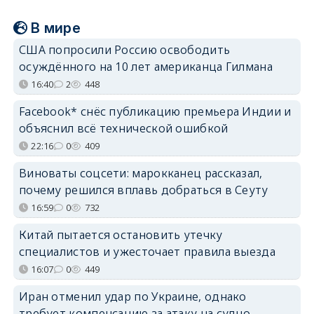
В мире
США попросили Россию освободить
осуждённого на 10 лет американца Гилмана
16:40
2
448
Facebook* снёс публикацию премьера Индии и
объяснил всё технической ошибкой
22:16
0
409
Виноваты соцсети: марокканец рассказал,
почему решился вплавь добраться в Сеуту
16:59
0
732
Китай пытается остановить утечку
специалистов и ужесточает правила выезда
16:07
0
449
Иран отменил удар по Украине, однако
требует компенсацию за атаку на судно