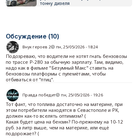
тонну дизеля
Обсуждение (10)
Внук героев 2
пн, 25/05/2026 - 18:24
Подозреваю, что водители не хотят гнать бензовозы
по трассе Р-280 за обычную зарплату. Там, видимо,
надо как в фильме "Безумный Макс" ставить на
бензовозы платформы с пулемётами, чтобы
отбиваться от "птиц".
Правда победит
пн, 25/05/2026 - 19:26
Тот факт, что топлива достаточно на материке, при
этом потребители находятся в Севастополе и РК,
должен как-то вселять оптимизм? (
Какая будет цена на бензин? По-прежнему на 10-12
руб. за литр выше, чем на материке, или ещё
подорожает? (