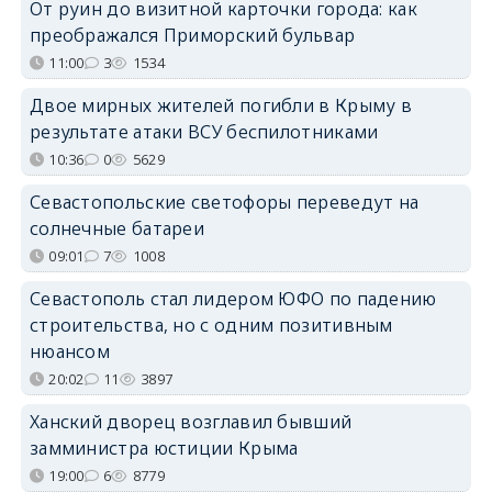
От руин до визитной карточки города: как
преображался Приморский бульвар
11:00
3
1534
Двое мирных жителей погибли в Крыму в
результате атаки ВСУ беспилотниками
10:36
0
5629
Севастопольские светофоры переведут на
солнечные батареи
09:01
7
1008
Севастополь стал лидером ЮФО по падению
строительства, но с одним позитивным
нюансом
20:02
11
3897
Ханский дворец возглавил бывший
замминистра юстиции Крыма
19:00
6
8779