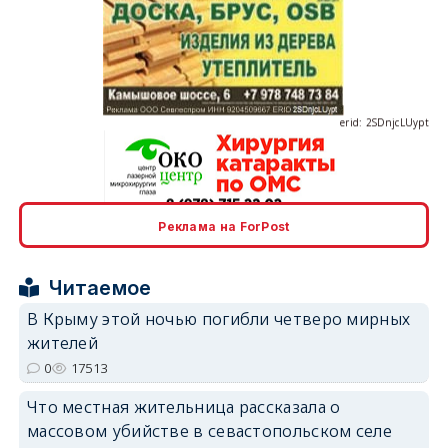
erid: 2SDnjcLUypt
erid: 2SDnjcrDNw6
Реклама на ForPost
Читаемое
В Крыму этой ночью погибли четверо мирных
жителей
erid: 2SDnjdPjgYS
0
17513
Что местная жительница рассказала о
массовом убийстве в севастопольском селе