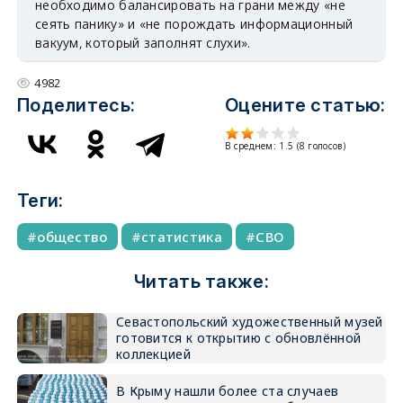
необходимо балансировать на грани между «не
сеять панику» и «не порождать информационный
вакуум, который заполнят слухи».
4982
Поделитесь:
Оцените статью:
В среднем:
1.5
(
8
голосов)
Теги:
общество
статистика
СВО
Читать также:
Севастопольский художественный музей
готовится к открытию с обновлённой
коллекцией
В Крыму нашли более ста случаев