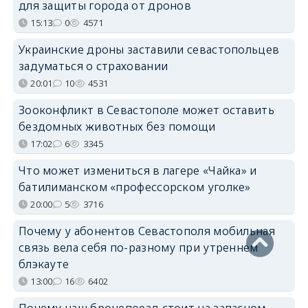
для защиты города от дронов
15:13
0
4571
Украинские дроны заставили севастопольцев
задуматься о страховании
20:01
10
4531
Зооконфликт в Севастополе может оставить
бездомных животных без помощи
17:02
6
3345
Что может измениться в лагере «Чайка» и
батилиманском «профессорском уголке»
20:00
5
3716
Почему у абонентов Севастополя мобильная
связь вела себя по-разному при утреннем
блэкауте
13:00
16
6402
Почему наш бронепоезд стоит на запасном