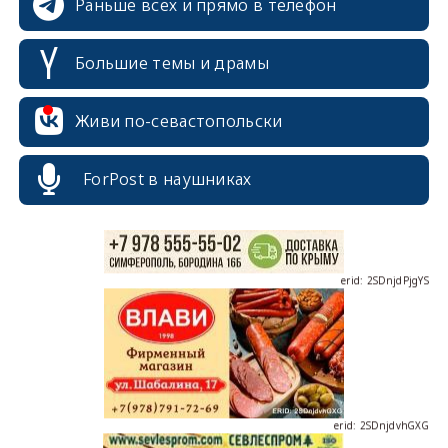
Раньше всех и прямо в телефон
Большие темы и драмы
erid: 2SDnjcrDNw6
Живи по-севастопольски
ForPost в наушниках
erid: 2SDnjdPjgYS
erid: 2SDnjdvhGXG