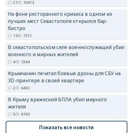
21
10413
На фоне ресторанного кризиса в одном из
erid: 2SDnjdvhGXG
лучших мест Севастополя открылся бар-
бистро
13
7311
В севастопольском селе военнослужащий убил
военного и мирных жителей
4
7244
Крымчанин печатал боевые дроны для СБУ на
3D-принтере в своей квартире
2
6492
В Крыму вражеский БПЛА убил мирного
жителя
0
6160
Показать все новости