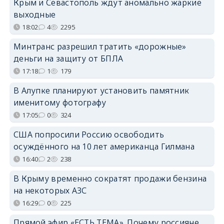
Крым и Севастополь ждут аномально жаркие
выходные
18:02
4
2295
Минтранс разрешил тратить «дорожные»
деньги на защиту от БПЛА
17:18
1
179
В Алупке планируют установить памятник
именитому фотографу
17:05
0
324
США попросили Россию освободить
осуждённого на 10 лет американца Гилмана
16:40
2
238
В Крыму временно сократят продажи бензина
на некоторых АЗС
16:29
0
225
Прямой эфир «ЕСТЬ ТЕМА». Почему россияне