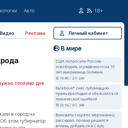
18+
нологии
Авто
Видео
Личный кабинет
Реклама
В мире
орода
США попросили Россию
освободить осуждённого на 10
лет американца Гилмана
16:40
2
200
нужно топливо для
Facebook* снёс публикацию
премьера Индии и объяснил всё
технической ошибкой
22:16
0
368
хали в город на
Виноваты соцсети: марокканец
рассказал, почему решился
. Об этом губернатор
вплавь добраться в Сеуту
телеканале.