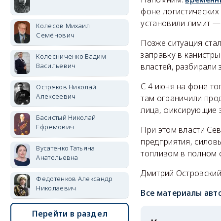
фоне логистических 
установили лимит — 
Колесов Михаил
Семёнович
Позже ситуация стал
заправку в канистры
Колесниченко Вадим
Васильевич
властей, разбирали 
С 4 июня на фоне т
Остряков Николай
Алексеевич
там ограничили прод
лица, фиксирующие 
Басистый Николай
Ефремович
При этом власти Се
предприятия, силов
Вусатенко Татьяна
топливом в полном 
Анатольевна
Дмитрий Островски
Федотенков Александр
Николаевич
Все материалы авт
Перейти в раздел