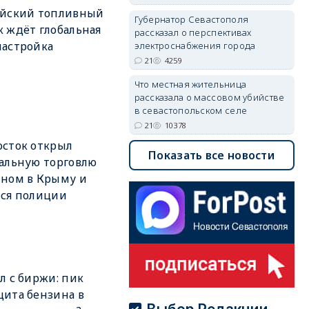
ийский топливный
Губернатор Севастополя
 ждёт глобальная
рассказал о перспективах
астройка
электроснабжения города
21
4259
Что местная жительница
рассказала о массовом убийстве
в севастопольском селе
21
10378
сток открыл
Показать все новости
альную торговлю
ном в Крыму и
ся полиции
л с биржи: пик
ита бензина в