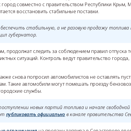
с город совместно с правительством Республики Крым, 
тается восстановить стабильные поставки.
беспечить стабильную, а не разовую продажу топлива 
щил губернатор.
ам, продолжат следить за соблюдением правил отпуска 
иктных ситуаций. Контроль ведут правительство города,
акже снова попросил автомобилистов не оставлять пус
ам. Такие автомобили могут помешать проезду бензовоз
городские службы.
поступлении новых партий топлива и начале свободной
ают
публиковать официально
в канале правительства Се
ые ограничения
на продажу топлива в Севастополе ввел