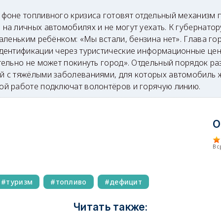
 фоне топливного кризиса готовят отдельный механизм 
 на личных автомобилях и не могут уехать. К губернато
 маленьким ребёнком: «Мы встали, бензина нет». Глава г
идентификации через туристические информационные це
ительно не может покинуть город». Отдельный порядок р
й с тяжёлыми заболеваниями, для которых автомобиль 
ой работе подключат волонтёров и горячую линию.
О
В 
туризм
топливо
дефицит
Читать также: