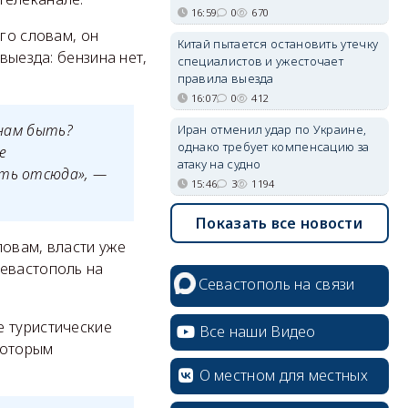
16:59
0
670
го словам, он
Китай пытается остановить утечку
выезда: бензина нет,
специалистов и ужесточает
правила выезда
16:07
0
412
 нам быть?
Иран отменил удар по Украине,
однако требует компенсацию за
е
атаку на судно
ать отсюда», —
15:46
3
1194
Показать все новости
ловам, власти уже
Севастополь на
Севастополь на связи
е туристические
Все наши Видео
которым
О местном для местных