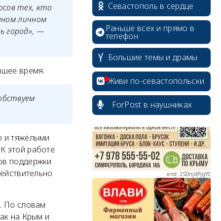
Севастополь в сердце
осов тех, кто
енном личном
Раньше всех и прямо в
ь город», —
телефон
Большие темы и драмы
йшее время.
erid: 2SDnjcrDNw6
Живи по-севастопольски
собствуем
ForPost в наушниках
ю и тяжёлыми
erid: 2SDnjdPjgYS
К этой работе
ов поддержки
действительно
. По словам
erid: 2SDnjdvhGXG
ак на Крым и