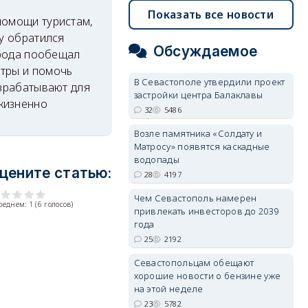
Показать все новости
помощи туристам,
ру обратился
Обсуждаемое
орода пообещал
нтры и помочь
В Севастополе утвердили проект
азрабатывают для
застройки центра Балаклавы
жизненно
32
5486
Возле памятника «Солдату и
Матросу» появятся каскадные
водопады
цените статью:
28
4197
Чем Севастополь намерен
среднем:
1
(
6
голосов)
привлекать инвесторов до 2039
года
25
2192
Севастопольцам обещают
хорошие новости о бензине уже
на этой неделе
23
5782