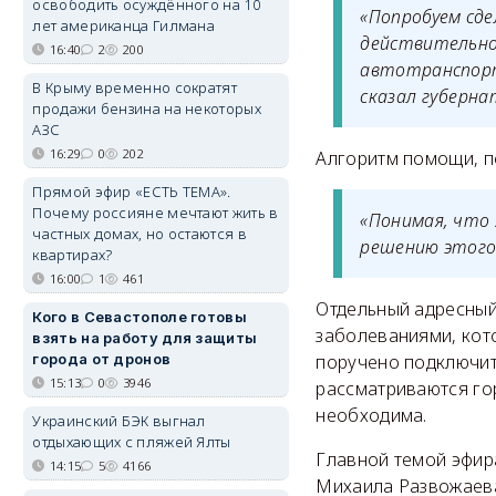
освободить осуждённого на 10
«Попробуем сд
лет американца Гилмана
действительно 
16:40
2
200
автотранспорт
В Крыму временно сократят
сказал губерна
продажи бензина на некоторых
АЗС
16:29
0
202
Алгоритм помощи, п
Прямой эфир «ЕСТЬ ТЕМА».
Почему россияне мечтают жить в
«Понимая, что 
частных домах, но остаются в
решению этого 
квартирах?
16:00
1
461
Отдельный адресный
Кого в Севастополе готовы
заболеваниями, кот
взять на работу для защиты
города от дронов
поручено подключит
15:13
0
3946
рассматриваются гор
необходима.
Украинский БЭК выгнал
отдыхающих с пляжей Ялты
Главной темой эфир
14:15
5
4166
Михаила Развожаева