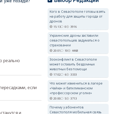
Выбор Редакции
и уже позади?
Кого в Севастополе готовы взять
на работу для защиты города от
дронов
15:13
0
3916
Украинские дроны заставили
севастопольцев задуматься о
страховании
20:01
10
4468
Зооконфликт в Севастополе
по реально
может оставить бездомных
животных без помощи
17:02
6
3333
Что может измениться в лагере
 пересадками, если
«Чайка» и батилиманском
«профессорском уголке»
20:00
5
3713
Почему у абонентов
Севастополя мобильная связь
станутся и