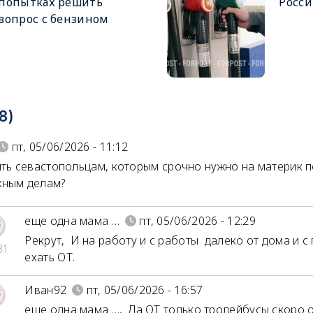
попытках решить
Росси
вопрос с бензином
8)
пт, 05/06/2026 - 11:12
ыть севастопольцам, которым срочно нужно на материк 
жным делам?
еще одна мама …
пт, 05/06/2026 - 12:29
Рекрут
,
И на работу и с работы далеко от дома и с
31
ехать ОТ.
Иван92
пт, 05/06/2026 - 16:57
еще одна мама …
,
Да ОТ только тролейбусы скоро о