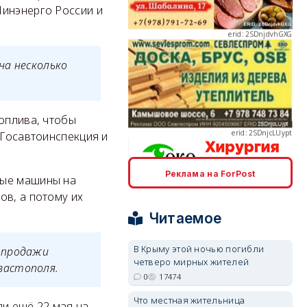
Минэнерго России и
на несколько
erid: 2SDnjcLUypt
топлива, чтобы
 Госавтоинспекция и
Реклама на ForPost
тые машины на
erid: 2SDnjcrDNw6
ов, а потому их
Читаемое
В Крыму этой ночью погибли
 продажи
четверо мирных жителей
вастополя.
0
17474
erid: 2SDnjdPjgYS
Что местная жительница
и ещё 22 мая на