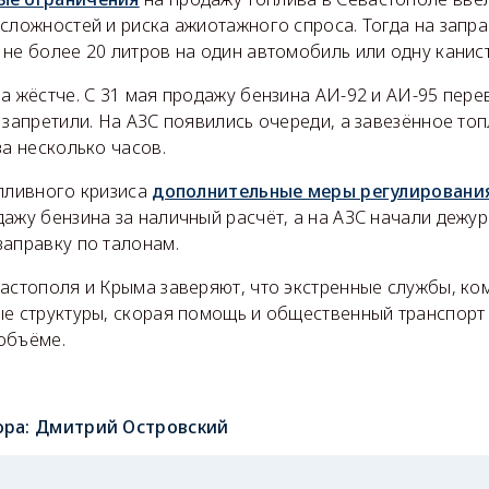
сложностей и риска ажиотажного спроса. Тогда на запра
не более 20 литров на один автомобиль или одну канист
а жёстче. С 31 мая продажу бензина АИ-92 и АИ-95 пере
 запретили. На АЗС появились очереди, а завезённое то
за несколько часов.
опливного кризиса
дополнительные меры регулирования
ажу бензина за наличный расчёт, а на АЗС начали дежу
заправку по талонам.
вастополя и Крыма заверяют, что экстренные службы, к
ые структуры, скорая помощь и общественный транспор
объёме.
й
ора:
Дмитрий Островский