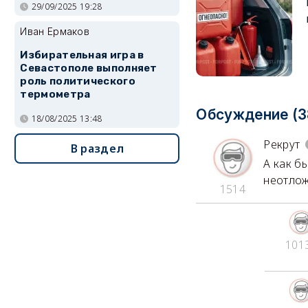
29/09/2025 19:28
Иван Ермаков
Избирательная игра в
Севастополе выполняет
роль политического
термометра
Обсуждение (3
18/08/2025 13:48
Рекрут
В раздел
А как б
неотло
1514
101