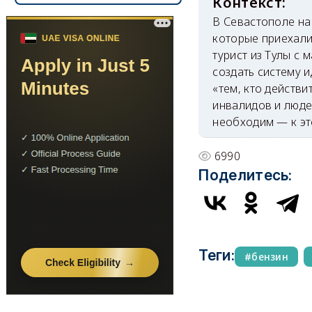
В Севастополе на
которые приехали
турист из Тулы с
создать систему 
«тем, кто действ
инвалидов и люде
необходим — к эт
6990
Поделитесь:
Теги:
бензин