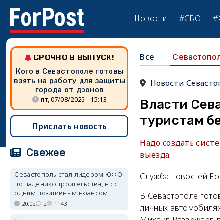
Новости
#СВО
#
Все
Севастопо
СРОЧНО В ВЫПУСК!
Кого в Севастополе готовы
взять на работу для защиты
Новости Севасто
города от дронов
пт, 07/08/2026 - 15:13
Власти Сева
туристам б
Прислать новость
Надо создать сист
Свежее
выезда.
Севастополь стал лидером ЮФО
Служба новостей Fo
по падению строительства, но с
одним позитивным нюансом
В Севастополе гото
20:02
2
1143
личных автомобилях 
Михаил Развожаев р