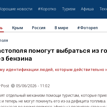
Хорошие новости
#Коротко
Туризм
Афиша
Тех
Крым
Россия
В мире
#Фотореп
ль
поля
стополя помогут выбраться из г
ез бензина
ему идентификации людей, которым действительно 
rPost
05/06/2026 - 11:02
вят отдельный механизм помощи туристам, которые прие
и теперь не могут покинуть его из-за дефицита топлива
ассказал во время прямого эфира на правительственно 