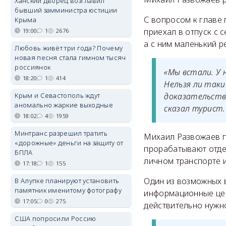
Ханский дворец возглавил
бывший замминистра юстиции
С вопросом к главе 
Крыма
приехал в отпуск с 
19:00
1
2676
а с ним маленький р
Любовь живёт три года? Почему
новая песня стала гимном тысяч
россиянок
«Мы встали. У 
18:20
1
414
Нельзя ли так
Крым и Севастополь ждут
доказательства
аномально жаркие выходные
сказал турист.
18:02
4
1959
Минтранс разрешил тратить
Михаил Развожаев пр
«дорожные» деньги на защиту от
прорабатывают отде
БПЛА
личном транспорте и
17:18
1
155
Один из возможных 
В Алупке планируют установить
памятник именитому фотографу
информационные цен
17:05
0
275
действительно нужн
США попросили Россию