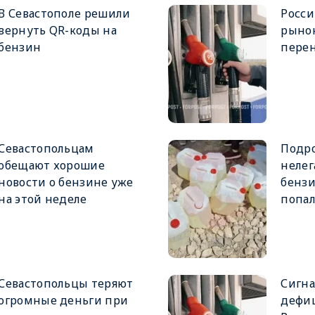
В Севастополе решили
Росс
вернуть QR-коды на
рынок
бензин
перен
Севастопольцам
Подро
обещают хорошие
нелег
новости о бензине уже
бензи
на этой неделе
попал
Севастопольцы теряют
Сигна
огромные деньги при
дефиц