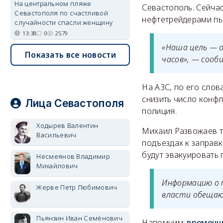
На центральном пляже
Севастополь. Сейча
Севастополя по счастливой
нефтетрейдерами пы
случайности спасли женщину
13:38
0
2579
«Наша цель — о
Показать все новости
часов», — сооб
На АЗС, по его слов
снизить число конфл
Лица Севастополя
полиция.
Ходырев Валентин
Михаил Развожаев т
Васильевич
подъездах к заправк
будут эвакуировать 
Несмеянов Владимир
Михайлович
Информацию о 
Жерве Петр Любимович
власти обещ
Пьянзин Иван Семёнович
Напомним:
временн