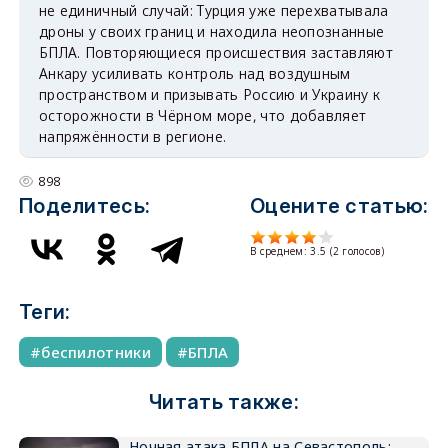
не единичный случай: Турция уже перехватывала
дроны у своих границ и находила неопознанные
БПЛА. Повторяющиеся происшествия заставляют
Анкару усиливать контроль над воздушным
пространством и призывать Россию и Украину к
осторожности в Чёрном море, что добавляет
напряжённости в регионе.
898
Поделитесь:
Оцените статью:
В среднем:
3.5
(
2
голосов)
Теги:
беспилотники
БПЛА
Читать также:
Ночная атака БПЛА на Севастополь: