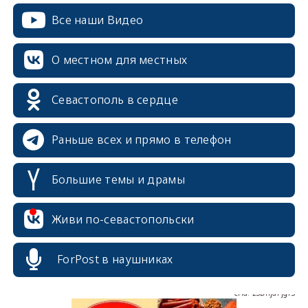
Все наши Видео
О местном для местных
Севастополь в сердце
Раньше всех и прямо в телефон
Большие темы и драмы
erid: 2SDnjcrDNw6
Живи по-севастопольски
ForPost в наушниках
erid: 2SDnjdPjgYS