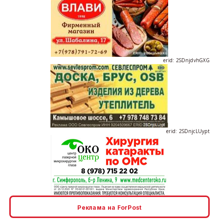
erid: 2SDnjdvhGXG
erid: 2SDnjcLUypt
erid: 2SDnjcrDNw6
Реклама на ForPost