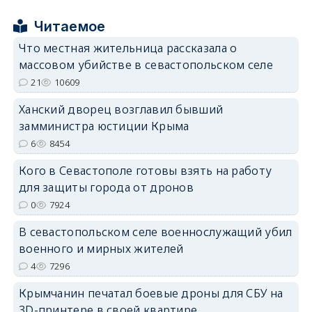
Читаемое
Что местная жительница рассказала о
массовом убийстве в севастопольском селе
erid: 2SDnjdPjgYS
21
10609
Ханский дворец возглавил бывший
замминистра юстиции Крыма
6
8454
Кого в Севастополе готовы взять на работу
erid: 2SDnjdvhGXG
для защиты города от дронов
0
7924
В севастопольском селе военнослужащий убил
военного и мирных жителей
4
7296
Крымчанин печатал боевые дроны для СБУ на
3D-принтере в своей квартире