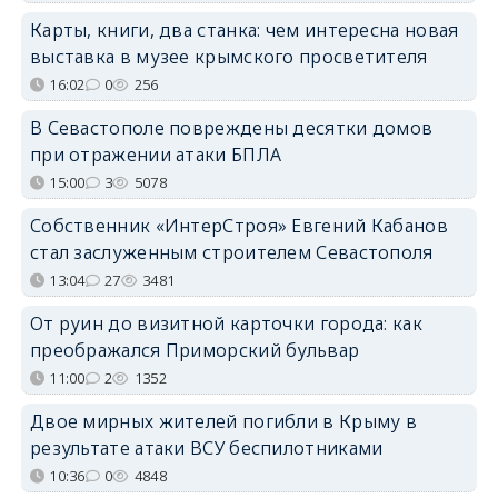
Карты, книги, два станка: чем интересна новая
выставка в музее крымского просветителя
16:02
0
256
В Севастополе повреждены десятки домов
при отражении атаки БПЛА
15:00
3
5078
Собственник «ИнтерСтроя» Евгений Кабанов
стал заслуженным строителем Севастополя
13:04
27
3481
От руин до визитной карточки города: как
преображался Приморский бульвар
11:00
2
1352
Двое мирных жителей погибли в Крыму в
результате атаки ВСУ беспилотниками
10:36
0
4848