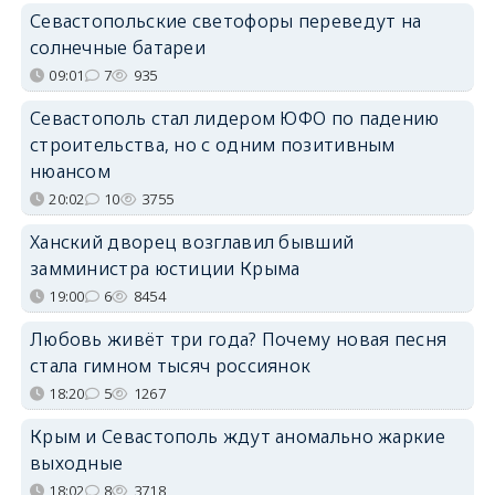
Севастопольские светофоры переведут на
солнечные батареи
09:01
7
935
Севастополь стал лидером ЮФО по падению
строительства, но с одним позитивным
нюансом
20:02
10
3755
Ханский дворец возглавил бывший
замминистра юстиции Крыма
19:00
6
8454
Любовь живёт три года? Почему новая песня
стала гимном тысяч россиянок
18:20
5
1267
Крым и Севастополь ждут аномально жаркие
выходные
18:02
8
3718