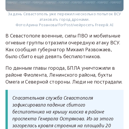
За день Севастополь уже пережил несколько попыток ВСУ
атаковать город дронами.
Фото:
Арина Розанова/ForPost/нейросеть Freepik AI
В Севастополе военные, силы ПВО и мобильные
огневые группы отразили очередную атаку ВСУ.
Как сообщил губернатор Михаил Развожаев,
было сбито ещё девять беспилотников.
По данным главы города, БПЛА уничтожили в
районе Фиолента, Ленинского района, бухты
Омега и Северной стороны. Люди не пострадали.
Спасательная служба Севастополя
зафиксировала падение сбитого
беспилотника на крышу киоска в районе
проспекта Генерала Острякова. Из-за этого
загорелась кровля строения на площади 20