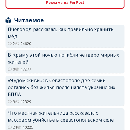
Реклама на ForPost
Читаемое
Пчеловод рассказал, как правильно хранить
мёд
erid: 2SDnjcrDNw6
2
24620
В Крыму этой ночью погибли четверо мирных
жителей
0
17277
«Чудом живы»: в Севастополе две семьи
erid: 2SDnjdPjgYS
остались без жилья после налёта украинских
БПЛА
9
12329
Что местная жительница рассказала о
массовом убийстве в севастопольском селе
erid: 2SDnjdvhGXG
21
10225