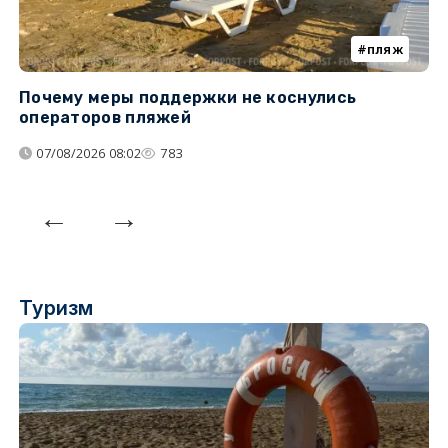
пляж
Почему меры поддержки не коснулись
У
операторов пляжей
з
07/08/2026 08:02
783
Туризм