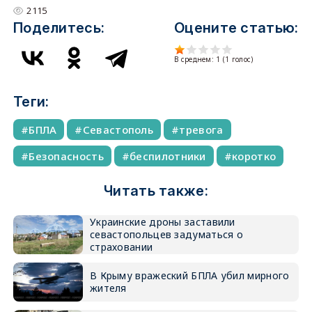
2115
Поделитесь:
Оцените статью:
В среднем:
1
(
1
голос)
Теги:
БПЛА
Севастополь
тревога
Безопасность
беспилотники
коротко
Читать также:
Украинские дроны заставили
севастопольцев задуматься о
страховании
В Крыму вражеский БПЛА убил мирного
жителя