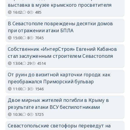
выставка в музее крымского просветителя
16:02
0
485
В Севастополе повреждены десятки домов
при отражении атаки БПЛА
15:00
8
7045
Собственник «ИнтерСтроя» Евгений Кабанов
стал заслуженным строителем Севастополя
13:04
29
4514
От руин до визитной карточки города: как
преображался Приморский бульвар
11:00
3
1546
Двое мирных жителей погибли в Крыму в
результате атаки ВСУ беспилотниками
10:36
0
5725
Севастопольские светофоры переведут на