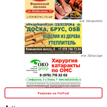
erid: 2SDnjdvhGXG
erid: 2SDnjcLUypt
erid: 2SDnjcrDNw6
Реклама на ForPost