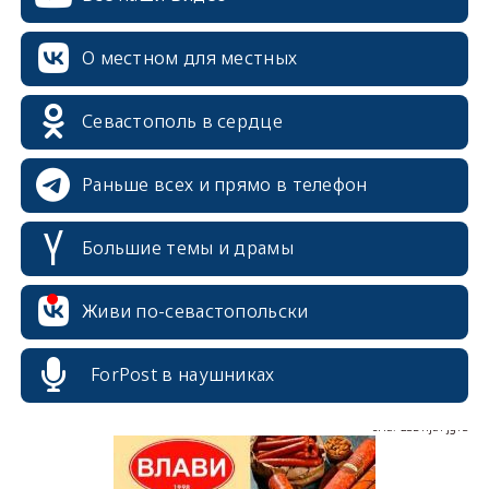
О местном для местных
Севастополь в сердце
Раньше всех и прямо в телефон
Большие темы и драмы
erid: 2SDnjcrDNw6
Живи по-севастопольски
ForPost в наушниках
erid: 2SDnjdPjgYS