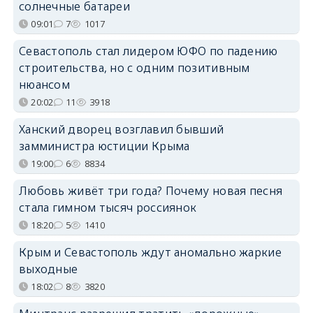
солнечные батареи
09:01
7
1017
Севастополь стал лидером ЮФО по падению
строительства, но с одним позитивным
нюансом
20:02
11
3918
Ханский дворец возглавил бывший
замминистра юстиции Крыма
19:00
6
8834
Любовь живёт три года? Почему новая песня
стала гимном тысяч россиянок
18:20
5
1410
Крым и Севастополь ждут аномально жаркие
выходные
18:02
8
3820