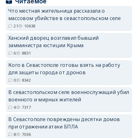
Читаемое
Что местная жительница рассказала о
массовом убийстве в севастопольском селе
erid: 2SDnjdPjgYS
21
10638
Ханский дворец возглавил бывший
замминистра юстиции Крыма
6
8831
Кого в Севастополе готовы взять на работу
erid: 2SDnjdvhGXG
для защиты города от дронов
0
8342
В севастопольском селе военнослужащий убил
военного и мирных жителей
4
7317
В Севастополе повреждены десятки домов
при отражении атаки БПЛА
8
7036