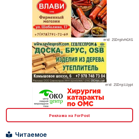
erid: 2SDnjdvhGXG
erid: 2SDnjcLUypt
erid: 2SDnjcrDNw6
Реклама на ForPost
Читаемое