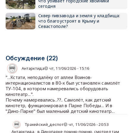
что убивает городские хвойники
сегодня
Сквер пивзавода и земля у кладбища:
что благоустроят в Крыму и
Севастополе?
Обсуждение (22)
Антарктида
чт, 11/06/2026 - 15:16
"...Кстати, неподалёку от аллеи Воинов-
интернационалистов в 80-х был установлен самолёт
ТУ-104, в котором намеревались оборудовать
кинотеатр...".
Почему намеревались..??.. Самолёт, как детский
кинотетр, функционировал в Парке Победы... И в
"Дино-Парке" был маленький детский кинотеатр...
Трахейский_деспот
чт, 11/06/2026 - 20:53
Антарктида
,
в Динопарке помню-помню, смотрел там