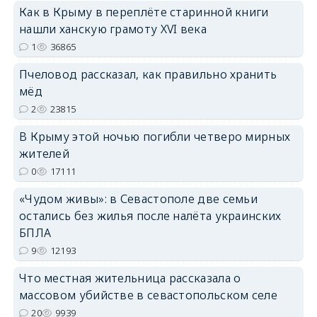
Как в Крыму в переплёте старинной книги
нашли ханскую грамоту XVI века
erid: 2SDnjdPjgYS
1
36865
Пчеловод рассказал, как правильно хранить
мёд
2
23815
В Крыму этой ночью погибли четверо мирных
erid: 2SDnjdvhGXG
жителей
0
17111
«Чудом живы»: в Севастополе две семьи
остались без жилья после налёта украинских
БПЛА
9
12193
Что местная жительница рассказала о
массовом убийстве в севастопольском селе
20
9939