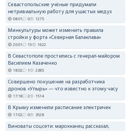
Севастопольские учёные придумали
нетривиальную работу для ушастых медуз
08:01
0
1275
Минкультуры может изменить правила
стройки у форта «Северная Балаклава»
20:01
15
1622
В Севастополе простились с генерал-майором
Василием Казаченко
18:02
1
2385
Совершено покушение на разработчика
дронов «Упырь» — что известно к этому часу
17:18
2
1514
В Крыму изменили расписание электричек
17:02
0
3528
Виноваты соцсети: марокканец рассказал,