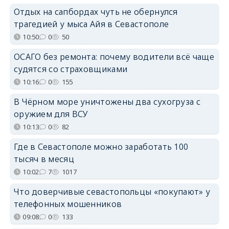
Отдых на сапбордах чуть не обернулся
трагедией у мыса Айя в Севастополе
10:50
0
50
ОСАГО без ремонта: почему водители всё чаще
судятся со страховщиками
10:16
0
155
В Чёрном море уничтожены два сухогруза с
оружием для ВСУ
10:13
0
82
Где в Севастополе можно заработать 100
тысяч в месяц
10:02
7
1017
Что доверчивые севастопольцы «покупают» у
телефонных мошенников
09:08
0
133