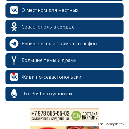
О местном для местных
Севастополь в сердце
Раньше всех и прямо в телефон
Большие темы и драмы
erid: 2SDnjcrDNw6
Живи по-севастопольски
ForPost в наушниках
erid: 2SDnjdPjgYS