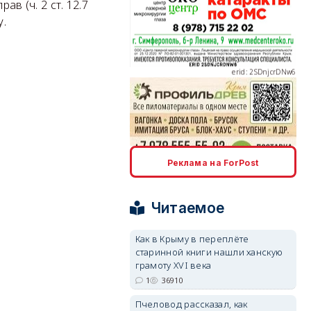
в (ч. 2 ст. 12.7
у.
erid: 2SDnjcrDNw6
erid: 2SDnjdPjgYS
Реклама на ForPost
Читаемое
Как в Крыму в переплёте
старинной книги нашли ханскую
erid: 2SDnjdvhGXG
грамоту XVI века
1
36910
Пчеловод рассказал, как