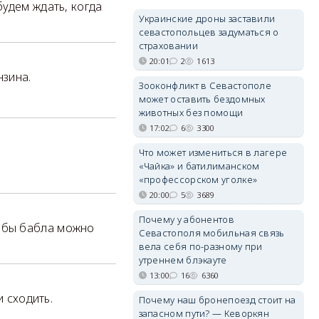
будем ждать, когда
Украинские дроны заставили
севастопольцев задуматься о
страховании
20:01
2
1613
нзина.
Зооконфликт в Севастополе
может оставить бездомных
животных без помощи
17:02
6
3300
Что может измениться в лагере
«Чайка» и батилиманском
«профессорском уголке»
20:00
5
3689
Почему у абонентов
тобы бабла можно
Севастополя мобильная связь
вела себя по-разному при
утреннем блэкауте
13:00
16
6360
и сходить.
Почему наш бронепоезд стоит на
запасном пути? — Кеворкян