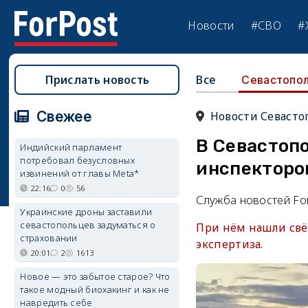
Новости
#СВО
#
Прислать новость
Все
Севастопо
Свежее
Новости Севасто
В Севастоп
Индийский парламент
потребовал безусловных
инспекторо
извинений от главы Meta*
22:16
0
56
Служба новостей Fo
Украинские дроны заставили
севастопольцев задуматься о
При нём нашли свё
страховании
экспертиза.
20:01
2
1613
Новое — это забытое старое? Что
такое модный биохакинг и как не
навредить себе