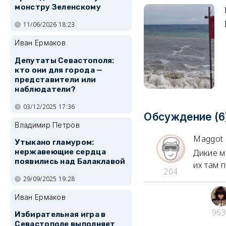
монстру Зеленскому
11/06/2026 18:23
Иван Ермаков
Депутаты Севастополя:
кто они для города —
представители или
наблюдатели?
03/12/2025 17:36
Обсуждение (6
Владимир Петров
Maggot
Утыкано гламуром:
Дикие м
нержавеющие сердца
появились над Балаклавой
их там 
204
29/09/2025 19:28
Иван Ермаков
963
Избирательная игра в
Севастополе выполняет