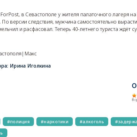
ForPost, в Севастополе у жителя палаточного лагеря н
. По версии следствия, мужчина самостоятельно выраст
мельчил и расфасовал. Теперь 40-летнего туриста ждёт су
вастополя|Макс
ора:
Ирина Иголкина
О
В 
полиция
наркотики
алкоголь
задерж
ль