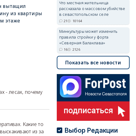
Что местная жительница
ч вытащил
рассказала о массовом убийстве
ину из квартиры
в севастопольском селе
-м этаже
21
10164
Минкультуры может изменить
правила стройки у форта
«Северная Балаклава»
16
2126
Показать все новости
х - лесах, почему
еративах. Какие то
Выбор Редакции
, выскакивают из за