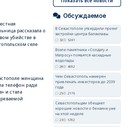
Показать все новости
Обсуждаемое
естная
В Севастополе утвердили проект
ьница рассказала о
застройки центра Балаклавы
вом убийстве в
32
5241
топольском селе
Возле памятника «Солдату и
Матросу» появятся каскадные
водопады
28
4092
Чем Севастополь намерен
астополе женщина
привлекать инвесторов до 2039
ла телефон ради
года
а» и стала
25
2176
зреваемой
Севастопольцам обещают
хорошие новости о бензине уже
на этой неделе
23
5702