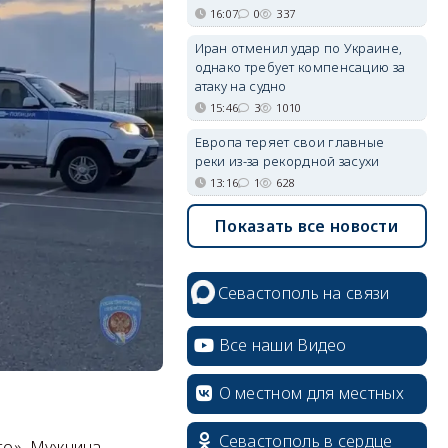
16:07
0
337
Иран отменил удар по Украине,
однако требует компенсацию за
атаку на судно
15:46
3
1010
Европа теряет свои главные
реки из-за рекордной засухи
13:16
1
628
Показать все новости
Севастополь на связи
Все наши Видео
О местном для местных
erid: 2SDnjcrDNw6
Севастополь в сердце
го». Мужчина