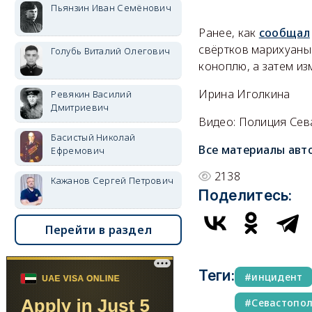
Пьянзин Иван Семёнович
Ранее, как
сообщал
свёртков марихуаны
Голубь Виталий Олегович
коноплю, а затем из
Ирина Иголкина
Ревякин Василий
Дмитриевич
Видео: Полиция Се
Басистый Николай
Все материалы авт
Ефремович
2138
Кажанов Сергей Петрович
Поделитесь:
Перейти в раздел
Теги:
инцидент
Севастопо