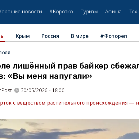
Хорошие новости
#Коротко
Туризм
Афиша
Тех
Крым
Россия
В мире
#Фотореп
ль
поля
оле лишённый прав байкер сбежал
в: «Вы меня напугали»
rPost
30/05/2026 - 18:00
рток с веществом растительного происхождения — 