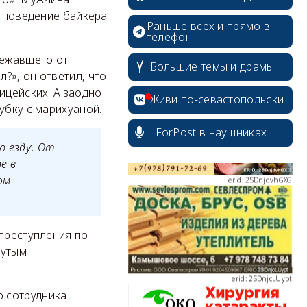
е поведение байкера
Раньше всех и прямо в
телефон
бежавшего от
erid: 2SDnjdPjgYS
Большие темы и драмы
?», он ответил, что
ицейских. А заодно
Живи по-севастопольски
убку с марихуаной.
ForPost в наушниках
ю езду. От
erid: 2SDnjdvhGXG
е в
ом
 преступления по
нутым
erid: 2SDnjcLUypt
ю сотрудника