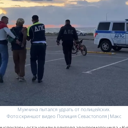
Мужчина пытался удрать от полицейских.
Фото:
скриншот видео Полиция Севастополя|Макс
инспекторы остановили водителя электромотоцикла «Ку