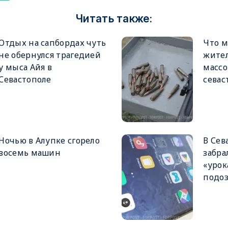
Читать также:
Отдых на сапбордах чуть
Что м
не обернулся трагедией
жител
у мыса Айя в
массо
Севастополе
севас
Ночью в Алупке сгорело
В Сев
восемь машин
забра
«урок
подо