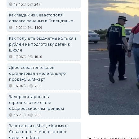
19:15
0
247
Как медик из Севастополя
спасала раненых в Геленджике
19:00
1
1109
Как получить бюджетные 5 тысяч
рублей на подготовку детей к
школе
17:06
2
1040
Двое севастопольцев
организовали нелегальную
продажу SIM-карт
16:04
0
755
Задержки зарплат в
строительстве стали
общероссийским трендом
15:20
1
263
Записаться в МФЦ в Крыму и
Севастополе теперь можно
через чат-бота
В Севастополе авто