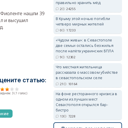
правильно хранить мёд
2
24255
а Фиоленте нашли 39
В Крыму этой ночью погибли
ил и высушил
четверо мирных жителей
д.
0
17233
«Чудом живы»: в Севастополе
две семьи остались без жилья
после налёта украинских БПЛА
9
12302
Что местная жительница
рассказала о массовом убийстве
в севастопольском селе
цените статью:
21
10164
среднем:
3
(
1
голос)
На фоне ресторанного кризиса в
одном из лучших мест
Севастополя открылся бар-
бистро
ание
13
7228