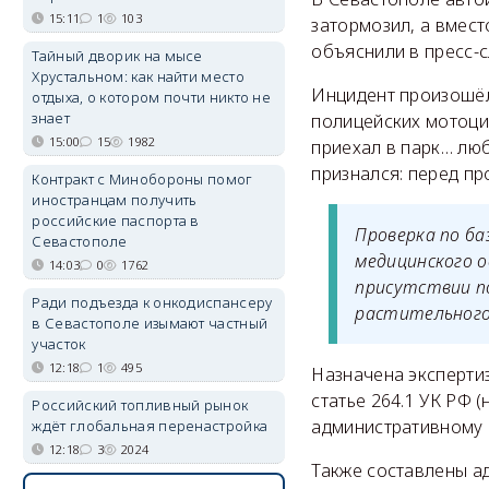
15:11
1
103
затормозил, а вмест
объяснили в пресс-
Тайный дворик на мысе
Хрустальном: как найти место
Инцидент произошёл
отдыха, о котором почти никто не
знает
полицейских мотоцик
15:00
15
1982
приехал в парк… люб
признался: перед пр
Контракт с Минобороны помог
иностранцам получить
российские паспорта в
Проверка по ба
Севастополе
медицинского о
14:03
0
1762
присутствии п
Ради подъезда к онкодиспансеру
растительного
в Севастополе изымают частный
участок
12:18
1
495
Назначена экспертиз
статье 264.1 УК РФ
Российский топливный рынок
административному 
ждёт глобальная перенастройка
12:18
3
2024
Также составлены а