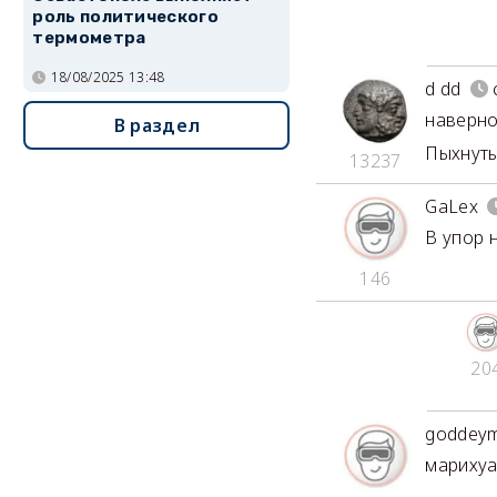
роль политического
термометра
18/08/2025 13:48
d dd
наверно
В раздел
Пыхнуть
13237
GaLex
В упор 
146
20
goddeym
марихуа