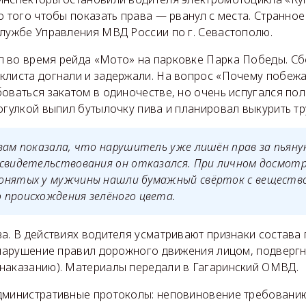
о того чтобы показать права — рванул с места. Странно
службе Управления МВД России по г. Севастополю.
 во время рейда «Мото» на парковке Парка Победы. С
листа догнали и задержали. На вопрос «Почему побежал
оваться закатом в одиночестве, но очень испугался пол
огулкой выпил бутылочку пива и планировал выкурить тр
зам показала, что нарушитель уже лишён прав за пьяну
свидетельствования он отказался. При личном досмотр
онятых у мужчины нашли бумажный свёрток с веществ
 происхождения зелёного цвета.
а. В действиях водителя усматривают признаки состава
 (нарушение правил дорожного движения лицом, подверг
наказанию). Материалы передали в Гагаринский ОМВД.
дминистративные протоколы: неповиновение требовани