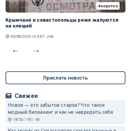
коротко
Крымчане и севастопольцы реже жалуются
В
на клещей
ц
05/08/2026 12:43
206
Прислать новость
Свежее
Новое — это забытое старое? Что такое
модный биохакинг и как не навредить себе
19:15
0
45
Как медик из Севастополя спасала раненых в