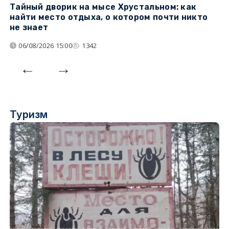
Тайный дворик на мысе Хрустальном: как
Г
найти место отдыха, о котором почти никто
т
не знает
06/08/2026 15:00
1342
Туризм