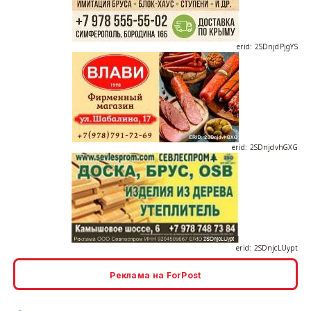
erid: 2SDnjdvhGXG
erid: 2SDnjcLUypt
Реклама на ForPost
erid: 2SDnjcrDNw6