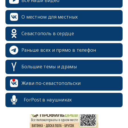
Все наши Видео
О местном для местных
Севастополь в сердце
Раньше всех и прямо в телефон
Большие темы и драмы
erid: 2SDnjcrDNw6
Живи по-севастопольски
ForPost в наушниках
erid: 2SDnjdPjgYS