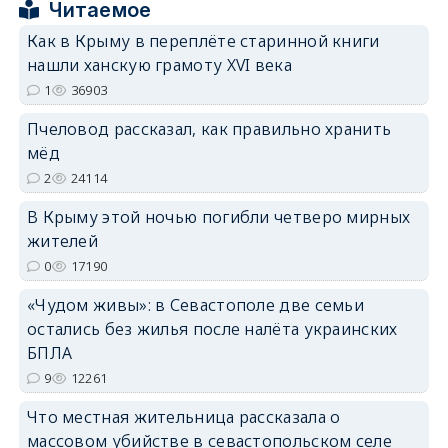
Читаемое
Как в Крыму в переплёте старинной книги
нашли ханскую грамоту XVI века
1
36903
erid: 2SDnjdPjgYS
Пчеловод рассказал, как правильно хранить
мёд
2
24114
В Крыму этой ночью погибли четверо мирных
жителей
erid: 2SDnjdvhGXG
0
17190
«Чудом живы»: в Севастополе две семьи
остались без жилья после налёта украинских
БПЛА
9
12261
Что местная жительница рассказала о
массовом убийстве в севастопольском селе