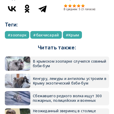
В среднем:
5
(
3
голосов)
Теги:
зоопарк
бахчисарай
Крым
Читать также:
В крымском зоопарке случился совиный
бэби-бум
Кенгуру, лемуры и антилопы устроили в
Крыму экзотический бэби-бум
Сбежавшего редкого волка ищут 300
пожарных, полицейских и военных
Неожиданный зверинец в столице