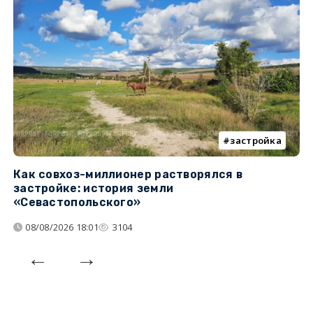
застройка
Как совхоз-миллионер растворялся в
К
застройке: история земли
н
«Севастопольского»
п
08/08/2026 18:01
3104