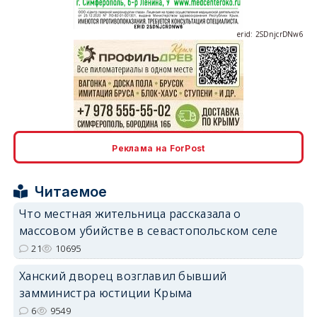
erid: 2SDnjcrDNw6
erid: 2SDnjdPjgYS
Реклама на ForPost
Читаемое
Что местная жительница рассказала о
массовом убийстве в севастопольском селе
erid: 2SDnjdvhGXG
21
10695
Ханский дворец возглавил бывший
замминистра юстиции Крыма
6
9549