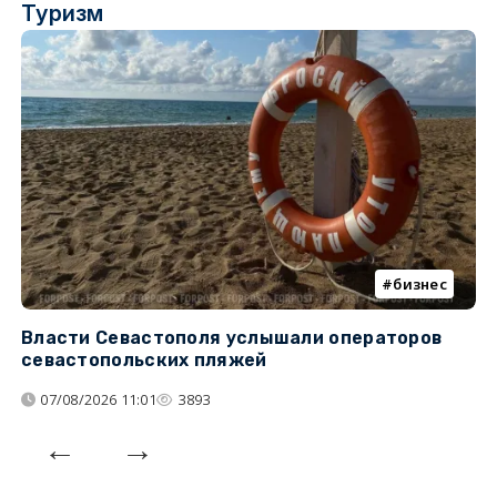
Туризм
бизнес
Власти Севастополя услышали операторов
П
севастопольских пляжей
о
07/08/2026 11:01
3893