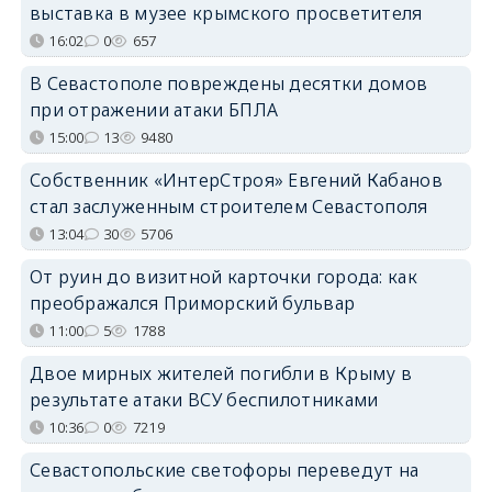
выставка в музее крымского просветителя
16:02
0
657
В Севастополе повреждены десятки домов
при отражении атаки БПЛА
15:00
13
9480
Собственник «ИнтерСтроя» Евгений Кабанов
стал заслуженным строителем Севастополя
13:04
30
5706
От руин до визитной карточки города: как
преображался Приморский бульвар
11:00
5
1788
Двое мирных жителей погибли в Крыму в
результате атаки ВСУ беспилотниками
10:36
0
7219
Севастопольские светофоры переведут на