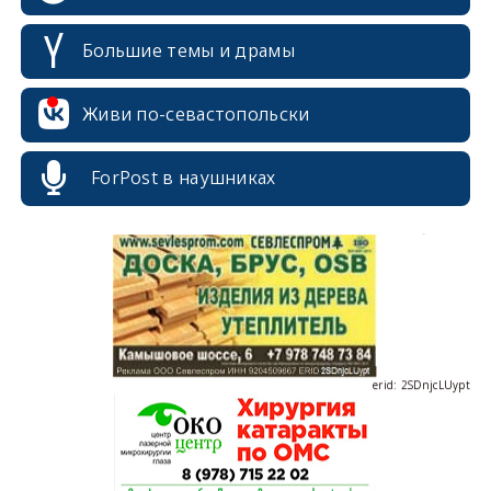
Большие темы и драмы
erid: 2SDnjdPjgYS
Живи по-севастопольски
ForPost в наушниках
erid: 2SDnjdvhGXG
erid: 2SDnjcLUypt