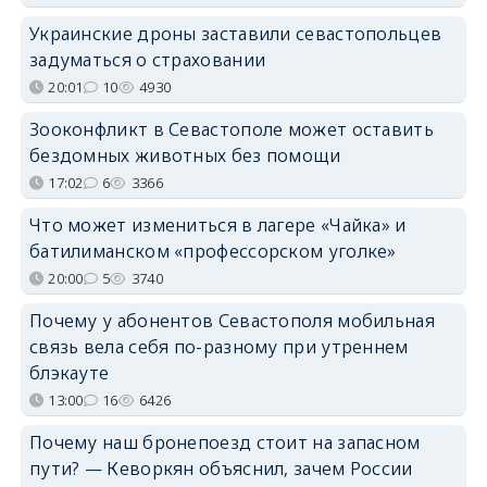
Украинские дроны заставили севастопольцев
задуматься о страховании
20:01
10
4930
Зооконфликт в Севастополе может оставить
бездомных животных без помощи
17:02
6
3366
Что может измениться в лагере «Чайка» и
батилиманском «профессорском уголке»
20:00
5
3740
Почему у абонентов Севастополя мобильная
связь вела себя по-разному при утреннем
блэкауте
13:00
16
6426
Почему наш бронепоезд стоит на запасном
пути? — Кеворкян объяснил, зачем России