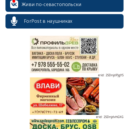
Живи по-севастопольски
erid: 2SDnjcrDNw6
ForPost в наушниках
erid: 2SDnjdPjgYS
erid: 2SDnjdvhGXG