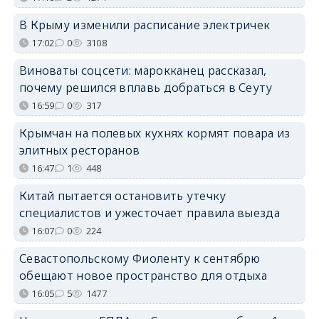
В Крыму изменили расписание электричек
17:02
0
3108
Виноваты соцсети: марокканец рассказал,
почему решился вплавь добраться в Сеуту
16:59
0
317
Крымчан на полевых кухнях кормят повара из
элитных ресторанов
16:47
1
448
Китай пытается остановить утечку
специалистов и ужесточает правила выезда
16:07
0
224
Севастопольскому Фиоленту к сентябрю
обещают новое пространство для отдыха
16:05
5
1477