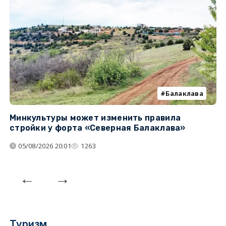
Балаклава
Минкультуры может изменить правила
С
стройки у форта «Северная Балаклава»
д
05/08/2026 20:01
1263
Туризм