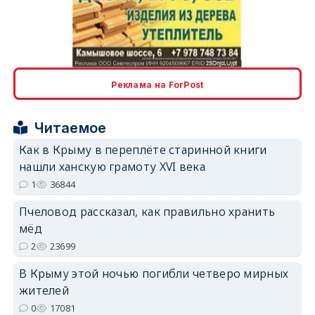
erid: 2SDnjcLUypt
Реклама на ForPost
Читаемое
erid: 2SDnjcrDNw6
Как в Крыму в переплёте старинной книги
нашли ханскую грамоту XVI века
1
36844
Пчеловод рассказал, как правильно хранить
мёд
erid: 2SDnjdPjgYS
2
23699
В Крыму этой ночью погибли четверо мирных
жителей
0
17081