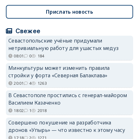
Прислать новость
Свежее
Севастопольские учёные придумали
нетривиальную работу для ушастых медуз
08:01
0
184
Минкультуры может изменить правила
стройки у форта «Северная Балаклава»
20:01
4
1263
В Севастополе простились с генерал-майором
Василием Казаченко
18:02
1
2018
Совершено покушение на разработчика
дронов «Упырь» — что известно к этому часу
17:18
2
1271