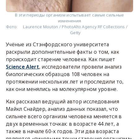
В эти периоды организм испытывает самые сильные
изменения
Фото:
Laurence Mouton / PhotoAlto Agency RF Collections /
Getty
Учёные из Стэнфордского университета
раскрыли дополнительные факты о том, как
происходит старение человека. Как пишет
Science Alert
, исследователи провели анализ
биологических образцов 108 человек на
протяжении нескольких лет и проследили то,
как они менялись на молекулярном уровне.
Как рассказал ведущий автор исследования
Майкл Снайдер, анализ данных показал, что
сильнее всего организм человека меняется в
двух временных точках: в возрасте 44 лет, а
также в начале 60-х годов. Эти два возраста
являются «пиковыми точки старения организма»