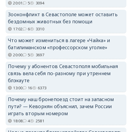
20:01
5
3094
Зооконфликт в Севастополе может оставить
бездомных животных без помощи
17:02
6
3310
Что может измениться в лагере «Чайка» и
батилиманском «профессорском уголке»
20:00
5
3697
Почему у абонентов Севастополя мобильная
связь вела себя по-разному при утреннем
блэкауте
13:00
16
6373
Почему наш бронепоезд стоит на запасном
пути? — Кеворкян объяснил, зачем России
играть вторым номером
18:08
4
2581