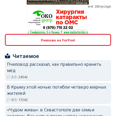
erid: 2SDnjcrDNw6
Реклама на ForPost
Читаемое
Пчеловод рассказал, как правильно хранить
мёд
erid: 2SDnjdPjgYS
2
24542
В Крыму этой ночью погибли четверо мирных
жителей
0
17262
«Чудом живы»: в Севастополе две семьи
erid: 2SDnjdvhGXG
остались без жилья после налёта украинских