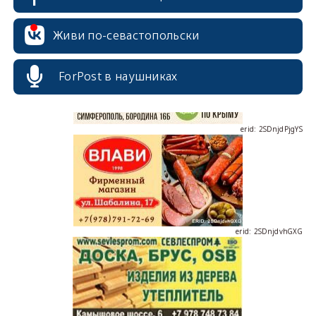
erid: 2SDnjcrDNw6
Живи по-севастопольски
ForPost в наушниках
erid: 2SDnjdPjgYS
erid: 2SDnjdvhGXG
erid: 2SDnjcLUypt