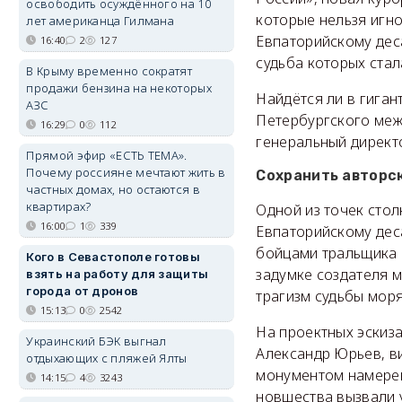
освободить осуждённого на 10
которые нельзя игн
лет американца Гилмана
Евпаторийскому дес
16:40
2
127
судьба которых стал
В Крыму временно сократят
продажи бензина на некоторых
Найдётся ли в гиган
АЗС
Петербургского меж
16:29
0
112
генеральный директ
Прямой эфир «ЕСТЬ ТЕМА».
Почему россияне мечтают жить в
Сохранить авторс
частных домах, но остаются в
квартирах?
Одной из точек сто
16:00
1
339
Евпаторийскому деса
бойцами тральщика 
Кого в Севастополе готовы
задумке создателя 
взять на работу для защиты
города от дронов
трагизм судьбы мор
15:13
0
2542
На проектных эскиза
Украинский БЭК выгнал
Александр Юрьев, в
отдыхающих с пляжей Ялты
монументом намерева
14:15
4
3243
новшества вызвали 