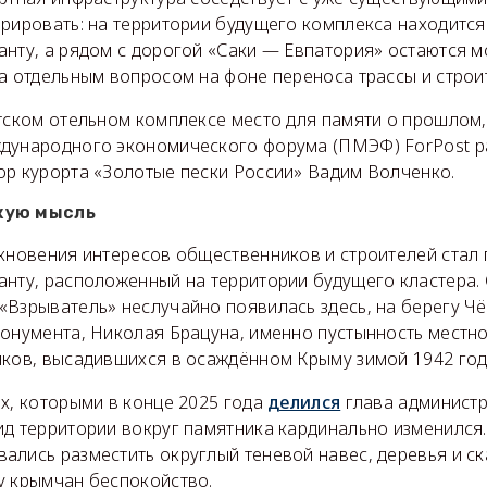
орировать: на территории будущего комплекса находится
анту, а рядом с дорогой «Саки — Евпатория» остаются м
а отдельным вопросом на фоне переноса трассы и строи
тском отельном комплексе место для памяти о прошлом,
дународного экономического форума (ПМЭФ) ForPost р
ор курорта «Золотые пески России» Вадим Волченко.
кую мысль
лкновения интересов общественников и строителей стал
нту, расположенный на территории будущего кластера. 
«Взрыватель» неслучайно появилась здесь, на берегу Ч
монумента, Николая Брацуна, именно пустынность местн
яков, высадившихся в осаждённом Крыму зимой 1942 год
х, которыми в конце 2025 года
делился
глава администр
ид территории вокруг памятника кардинально изменился.
лись разместить округлый теневой навес, деревья и ск
у крымчан беспокойство.