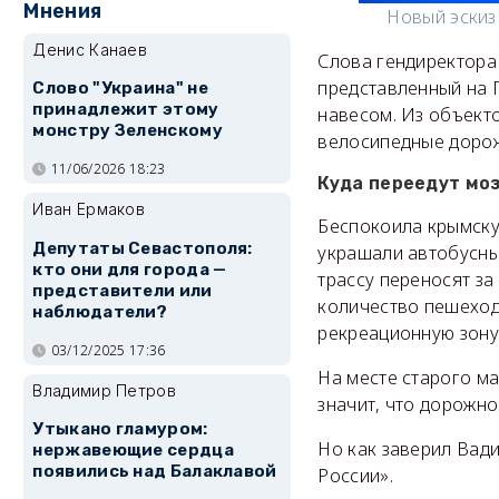
Мнения
Новый эскиз
Денис Канаев
Слова гендиректора 
представленный на 
Слово "Украина" не
принадлежит этому
навесом. Из объект
монстру Зеленскому
велосипедные доро
11/06/2026 18:23
Куда переедут мо
Иван Ермаков
Беспокоила крымску
Депутаты Севастополя:
украшали автобусны
кто они для города —
трассу переносят з
представители или
количество пешеход
наблюдатели?
рекреационную зону
03/12/2025 17:36
На месте старого м
Владимир Петров
значит, что дорожно
Утыкано гламуром:
Но как заверил Вад
нержавеющие сердца
появились над Балаклавой
России».