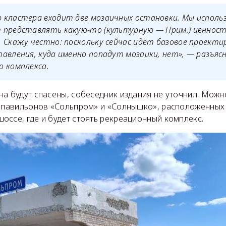
кластера входит две мозаичных остановки. Мы использ
 представлять какую-то (культурную — Прим.) ценност
 Скажу честно: поскольку сейчас идёт базовое проекти
авления, куда именно попадут мозаики, нет», — разъяс
о комплекса.
а будут спасены, собеседник издания не уточнил. Можн
е павильонов «Сольпром» и «Солнышко», расположенных 
оссе, где и будет стоять рекреационный комплекс.