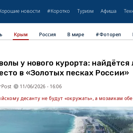
Хорошие новости
#Коротко
Туризм
Афиша
Тех
ь
Россия
В мире
#Фотореп
Крым
олы у нового курорта: найдётся 
есто в «Золотых песках России»
rPost
11/06/2026 - 16:06
йскому десанту не будут «окружать», а мозаикам об