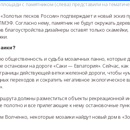
 площади с памятником (слева) представили на тематиче
«Золотых песков России» подтверждает и новый эскиз п
ПМЭФ. Согласно нему, памятник не будут окружать дере
ов благоустройства дизайнеры оставят только скамейки
жки.
заики?
ю общественность и судьба мозаичных панно, которые 
е остановки на дороге «Саки — Евпатория». Сейчас, ка
а границы действующей ветки железной дороги, чтобы «у
ных переходов и сократить негативное экологическое в
».
аршрута должны разместиться объекты рекреационной ин
е полотно и все прилегающие к нему остановочные пунк
им Волченко, некоторые мозаики найдут новый дом в «З