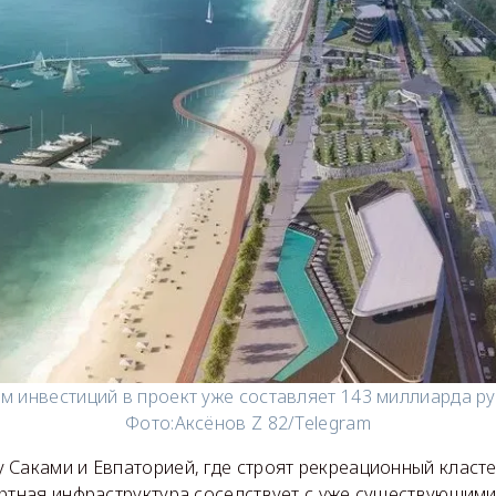
м инвестиций в проект уже составляет 143 миллиарда ру
Фото:
Аксёнов Z 82/Telegram
 Саками и Евпаторией, где строят рекреационный класт
ортная инфраструктура соседствует с уже существующими