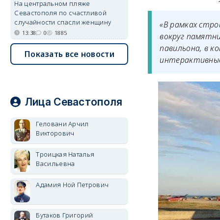
На центральном пляже
Севастополя по счастливой
случайности спасли женщину
«В рамках стр
13:38
0
1885
вокруг памятн
павильона, в 
Показать все новости
интерактивные
Лица Севастополя
Геловани Арчил
Викторович
Троицкая Наталья
Васильевна
Адамия Ной Петрович
Бутаков Григорий