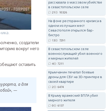
рассказала о массовом убийстве
в севастопольском селе
21
10326
На фоне ресторанного кризиса в
erid: 2SDnjdvhGXG
одном из лучших мест
Севастополя открылся бар-
ника.
бистро
13
7291
Волченко, создатели
риторию вокруг него
В севастопольском селе
военнослужащий убил военного
и мирных жителей
4
7211
 обещают оставить
Крымчанин печатал боевые
дроны для СБУ на 3D-принтере в
своей квартире
курорта, а для
2
6474
собой», —
В Крыму вражеский БПЛА убил
мирного жителя
0
6137