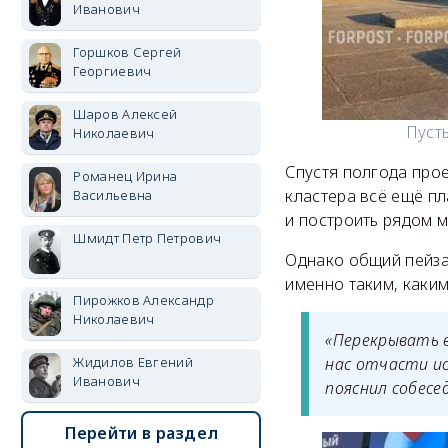
Иванович
Горшков Сергей
Георгиевич
Шаров Алексей
Пуст
Николаевич
Спустя полгода прое
Романец Ирина
кластера всё ещё пл
Васильевна
и построить рядом 
Шмидт Петр Петрович
Однако общий пейза
именно таким, каким
Пирожков Александр
Николаевич
«Перекрывать в
Жидилов Евгений
нас отчасти ис
Иванович
пояснил собесе
Перейти в раздел