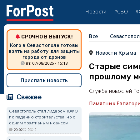
Новости
#СВО
#
Все
Севастопол
СРОЧНО В ВЫПУСК!
Кого в Севастополе готовы
взять на работу для защиты
Новости Крыма
города от дронов
пт, 07/08/2026 - 15:13
Старые симв
прошлому м
Прислать новость
Служба новостей Fo
Свежее
Памятник Евпатори
Севастополь стал лидером ЮФО
по падению строительства, но с
одним позитивным нюансом
20:02
0
9