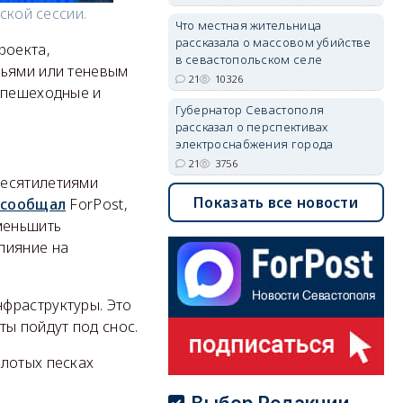
ской сессии.
Что местная жительница
рассказала о массовом убийстве
роекта,
в севастопольском селе
вьями или теневым
21
10326
, пешеходные и
Губернатор Севастополя
рассказал о перспективах
электроснабжения города
21
3756
десятилетиями
Показать все новости
к
сообщал
ForPost,
меньшить
лияние на
фраструктуры. Это
ты пойдут под снос.
олотых песках