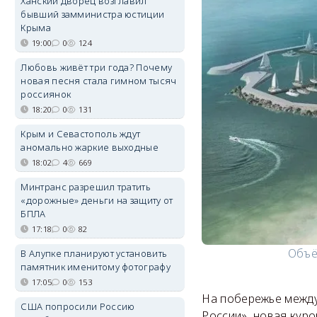
Ханский дворец возглавил
бывший замминистра юстиции
Крыма
19:00
0
124
Любовь живёт три года? Почему
новая песня стала гимном тысяч
россиянок
18:20
0
131
Крым и Севастополь ждут
аномально жаркие выходные
18:02
4
669
Минтранс разрешил тратить
«дорожные» деньги на защиту от
БПЛА
17:18
0
82
Объё
В Алупке планируют установить
памятник именитому фотографу
17:05
0
153
На побережье между
США попросили Россию
России», новая кур