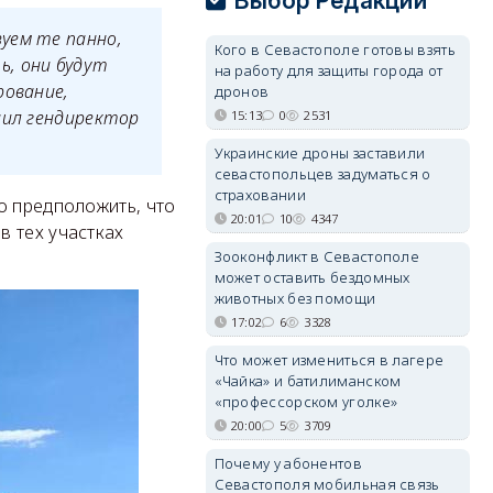
Выбор Редакции
уем те панно,
Кого в Севастополе готовы взять
ь, они будут
на работу для защиты города от
рование,
дронов
нил гендиректор
15:13
0
2531
Украинские дроны заставили
севастопольцев задуматься о
страховании
о предположить, что
20:01
10
4347
в тех участках
Зооконфликт в Севастополе
может оставить бездомных
животных без помощи
17:02
6
3328
Что может измениться в лагере
«Чайка» и батилиманском
«профессорском уголке»
20:00
5
3709
Почему у абонентов
Севастополя мобильная связь