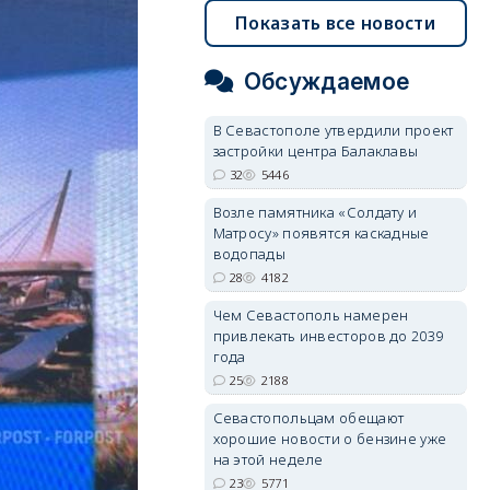
Показать все новости
Обсуждаемое
В Севастополе утвердили проект
застройки центра Балаклавы
32
5446
Возле памятника «Солдату и
Матросу» появятся каскадные
водопады
28
4182
Чем Севастополь намерен
привлекать инвесторов до 2039
года
25
2188
Севастопольцам обещают
хорошие новости о бензине уже
на этой неделе
23
5771