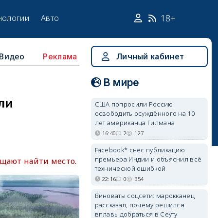
18+
нологии
Авто
Видео
Личный кабинет
Реклама
В мире
ли
США попросили Россию
освободить осуждённого на 10
лет американца Гилмана
16:40
2
127
Facebook* снёс публикацию
премьера Индии и объяснил всё
ещают найти место.
технической ошибкой
22:16
0
354
Виноваты соцсети: марокканец
рассказал, почему решился
вплавь добраться в Сеуту