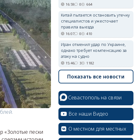
16:59
0
664
Китай пытается остановить утечку
специалистов и ужесточает
правила выезда
16:07
0
410
Иран отменил удар по Украине,
однако требует компенсацию за
атаку на судно
15:46
3
1182
Показать все новости
Севастополь на связи
блей.
Все наши Видео
О местном для местных
ер «Золотые пески
 следами истории,