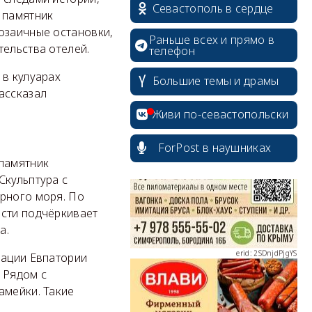
Севастополь в сердце
 памятник
озаичные остановки,
Раньше всех и прямо в
тельства отелей.
телефон
 в кулуарах
Большие темы и драмы
erid: 2SDnjcrDNw6
ассказал
Живи по-севастопольски
ForPost в наушниках
 памятник
Скульптура с
erid: 2SDnjdPjgYS
ёрного моря. По
ости подчёркивает
а.
ации Евпатории
 Рядом с
амейки. Такие
erid: 2SDnjdvhGXG