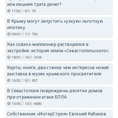
или лишняя трата денег?
11:02
0
70
В Крыму могут запустить «узкую» льготную
ипотеку
09:01
1
793
Как совхоз-миллионер растворялся в
застройке: история земли «Севастопольского»
18:01
14
3104
Карты, книги, два станка: чем интересна новая
выставка в музее крымского просветителя
16:02
0
657
В Севастополе повреждены десятки домов
при отражении атаки БПЛА
15:00
13
9480
Собственник «ИнтерСтроя» Евгений Кабанов