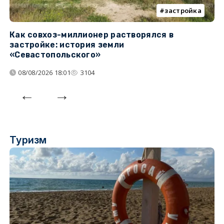
застройка
Как совхоз-миллионер растворялся в
К
застройке: история земли
н
«Севастопольского»
п
08/08/2026 18:01
3104
Туризм