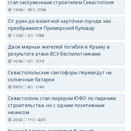
стал заслуженным строителем Севастополя
13:04
30
5706
От руин до визитной карточки города: как
преображался Приморский бульвар
11:00
5
1788
Двое мирных жителей погибли в Крыму в
результате атаки ВСУ беспилотниками
10:36
0
7219
Севастопольские светофоры переведут на
солнечные батареи
09:01
8
1140
Севастополь стал лидером ЮФО по падению
строительства, но с одним позитивным
нюансом
20:02
11
4201
Ханский дворец возглавил бывший