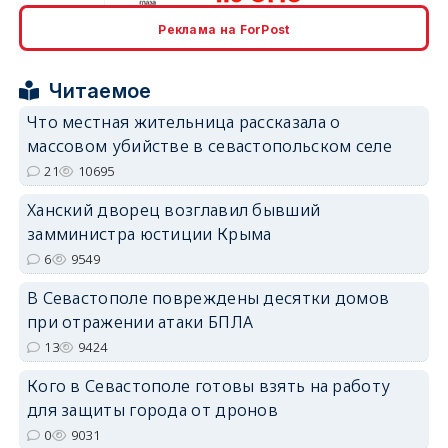
Реклама на ForPost
erid: 2SDnjcrDNw6
Читаемое
Что местная жительница рассказала о
массовом убийстве в севастопольском селе
21
10695
erid: 2SDnjdPjgYS
Ханский дворец возглавил бывший
замминистра юстиции Крыма
6
9549
В Севастополе повреждены десятки домов
при отражении атаки БПЛА
erid: 2SDnjdvhGXG
13
9424
Кого в Севастополе готовы взять на работу
для защиты города от дронов
0
9031