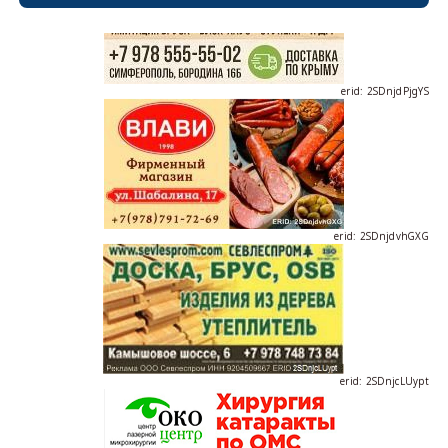
erid: 2SDnjdPjgYS
erid: 2SDnjdvhGXG
erid: 2SDnjcLUypt