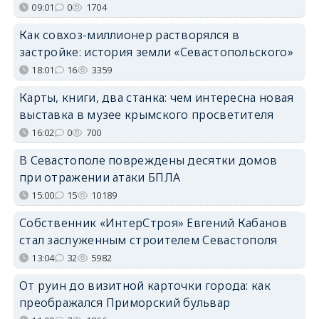
09:01
0
1704
Как совхоз-миллионер растворялся в
застройке: история земли «Севастопольского»
18:01
16
3359
Карты, книги, два станка: чем интересна новая
выставка в музее крымского просветителя
16:02
0
700
В Севастополе повреждены десятки домов
при отражении атаки БПЛА
15:00
15
10189
Собственник «ИнтерСтроя» Евгений Кабанов
стал заслуженным строителем Севастополя
13:04
32
5982
От руин до визитной карточки города: как
преображался Приморский бульвар