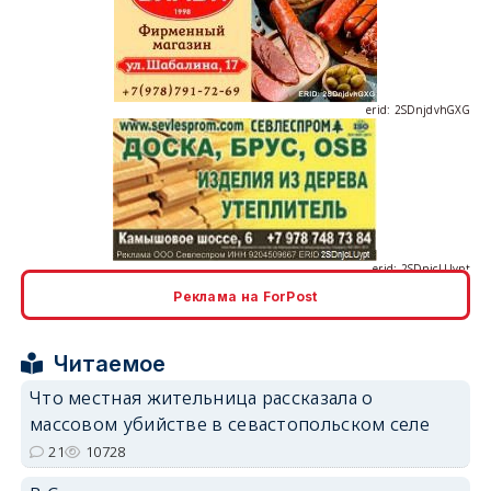
erid: 2SDnjdvhGXG
erid: 2SDnjcLUypt
Реклама на ForPost
erid: 2SDnjcrDNw6
Читаемое
Что местная жительница рассказала о
массовом убийстве в севастопольском селе
21
10728