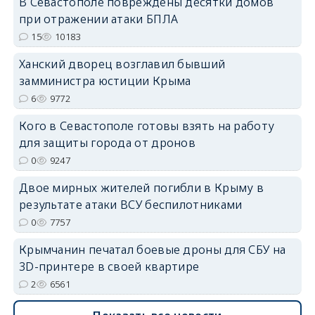
В Севастополе повреждены десятки домов
erid: 2SDnjdPjgYS
при отражении атаки БПЛА
15
10183
Ханский дворец возглавил бывший
замминистра юстиции Крыма
6
9772
erid: 2SDnjdvhGXG
Кого в Севастополе готовы взять на работу
для защиты города от дронов
0
9247
Двое мирных жителей погибли в Крыму в
результате атаки ВСУ беспилотниками
0
7757
Крымчанин печатал боевые дроны для СБУ на
3D-принтере в своей квартире
2
6561