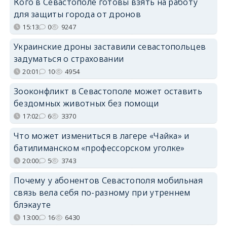
Кого в Севастополе готовы взять на работу
для защиты города от дронов
15:13
0
9247
Украинские дроны заставили севастопольцев
задуматься о страховании
20:01
10
4954
Зооконфликт в Севастополе может оставить
бездомных животных без помощи
17:02
6
3370
Что может измениться в лагере «Чайка» и
батилиманском «профессорском уголке»
20:00
5
3743
Почему у абонентов Севастополя мобильная
связь вела себя по-разному при утреннем
блэкауте
13:00
16
6430