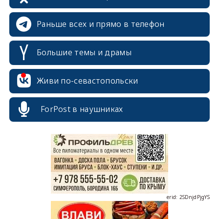
Раньше всех и прямо в телефон
Большие темы и драмы
Живи по-севастопольски
erid: 2SDnjcrDNw6
ForPost в наушниках
erid: 2SDnjdPjgYS