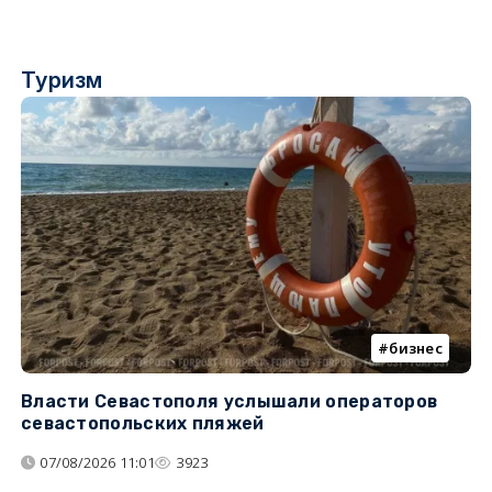
Туризм
бизнес
Власти Севастополя услышали операторов
П
севастопольских пляжей
о
07/08/2026 11:01
3923