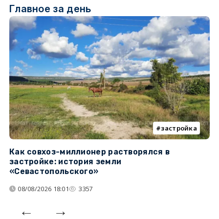
Главное за день
застройка
Как совхоз-миллионер растворялся в
К
застройке: история земли
н
«Севастопольского»
п
08/08/2026 18:01
3357