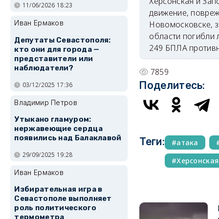
Херсонская и Зап
11/06/2026 18:23
движение, повреж
Иван Ермаков
Новомосковске, з
области погибли 
Депутаты Севастополя:
249 БПЛА противн
кто они для города —
представители или
наблюдатели?
7859
Поделитесь:
03/12/2025 17:36
Владимир Петров
Утыкано гламуром:
нержавеющие сердца
появились над Балаклавой
Теги:
атака
29/09/2025 19:28
Херсонская
Иван Ермаков
Избирательная игра в
Севастополе выполняет
роль политического
термометра