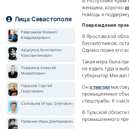
В Республике Крым 
женщина, коротко
и
помощь и поддержку
Лица Севастополя
Повреждения про
Развожаев Михаил
В Ярославской облас
Владимирович
беспилотников, ост
Однако позже его в
Арцеулов Константин
Константинович
Такая мера была при
Порватов Алексей
не ездить туда и вы
Михайлович
губернатор Михаил 
Горшков Сергей
Он
отметил
массову
Георгиевич
промышленные объек
спецслужбы. К счас
Соловьёв Игорь Олегович
В Тульской области
промышленного пре
Папанин Иван Дмитриевич