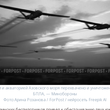
 и акваторией Азовского моря перехвачено и уничтоже
БПЛА, — Минобороны
Фото:
Арина Розанова / ForPost / нейросеть Freepik Al
аинских беспилотников привёл к обесточиванию двух ю