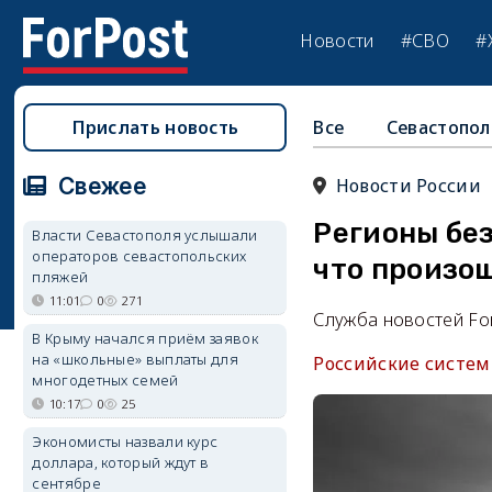
Новости
#СВО
#
Прислать новость
Все
Севастопол
Свежее
Новости России
Регионы без
Власти Севастополя услышали
операторов севастопольских
что произош
пляжей
11:01
0
271
Служба новостей Fo
В Крыму начался приём заявок
на «школьные» выплаты для
Российские систем
многодетных семей
10:17
0
25
Экономисты назвали курс
доллара, который ждут в
сентябре