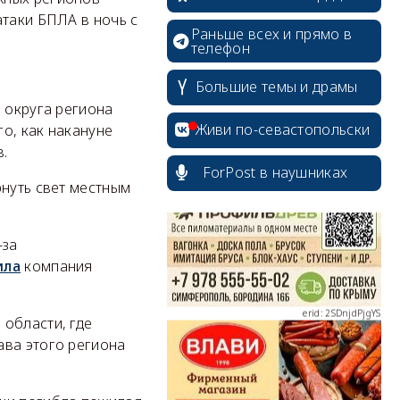
атаки БПЛА в ночь с
Раньше всех и прямо в
телефон
Большие темы и драмы
 округа региона
erid: 2SDnjcrDNw6
Живи по-севастопольски
о, как накануне
.
ForPost в наушниках
рнуть свет местным
-за
erid: 2SDnjdPjgYS
ила
компания
 области, где
ава этого региона
erid: 2SDnjdvhGXG