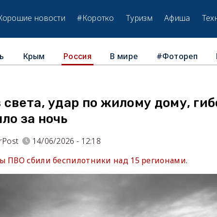
Хорошие новости
#Коротко
Туризм
Афиша
Тех
ь
Крым
В мире
#Фотореп
Россия
 света, удар по жилому дому, ги
ло за ночь
rPost
14/06/2026 - 12:18
ы ПВО сбили беспилотники над 15 регионами.