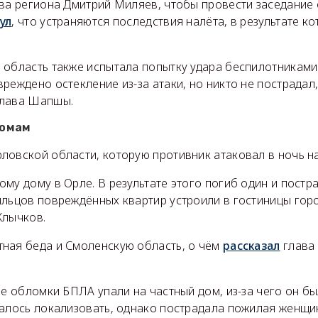
ава региона Дмитрий Миляев, чтобы провести заседание
ул
, что устраняются последствия налёта, в результате к
область также испытала попытку удара беспилотниками.
реждено остекление из-за атаки, но никто не пострадал
слава Шапшы.
домам
ловской области, которую противник атаковал в ночь на
му дому в Орле. В результате этого погиб один и постр
ильцов повреждённых квартир устроили в гостиницы гор
Клычков.
ная беда и Смоленскую область, о чём
рассказал
глава
ме обломки БПЛА упали на частный дом, из-за чего он б
далось локализовать, однако пострадала пожилая женщи