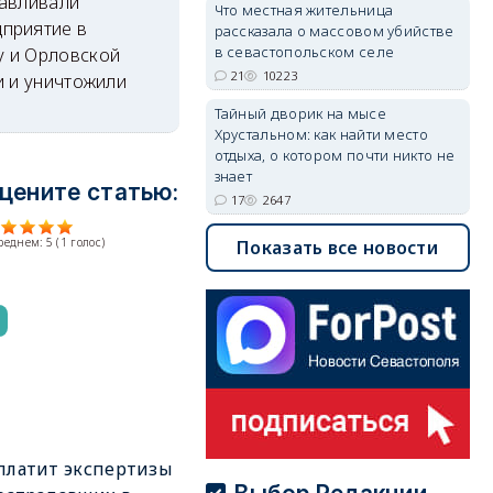
навливали
Что местная жительница
приятие в
рассказала о массовом убийстве
в севастопольском селе
у и Орловской
21
10223
и и уничтожили
Тайный дворик на мысе
Хрустальном: как найти место
отдыха, о котором почти никто не
знает
цените статью:
17
2647
среднем:
5
(
1
голос)
Показать все новости
платит экспертизы