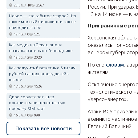
20:01
10
3567
России. При ударах 
13 на 14 июня — в 
Новое — это забытое старое? Что
такое модный биохакинг и как не
Приграничные рег
навредить себе
19:15
0
525
Херсонская область 
оказались полность
Как медик из Севастополя
спасала раненых в Геленджике
вечером губернато
19:00
2
2020
По его
словам
, ава
Как получить бюджетные 5 тысяч
жителям.
рублей на подготовку детей к
школе
Отключение энергосн
17:06
2
1526
технологического н
Двое севастопольцев
«Херсонэнерго».
организовали нелегальную
продажу SIM-карт
Атаки ВСУ привели 
16:04
0
990
возникло частичное
Евгений Балицкий.
Показать все новости