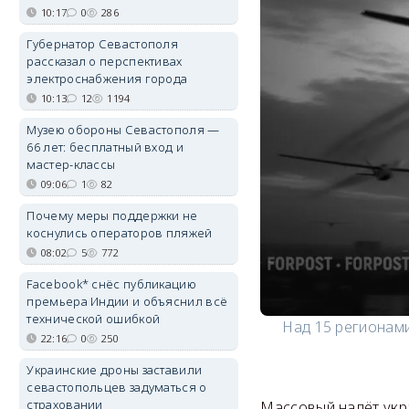
10:17
0
286
Губернатор Севастополя
рассказал о перспективах
электроснабжения города
10:13
12
1194
Музею обороны Севастополя —
66 лет: бесплатный вход и
мастер-классы
09:06
1
82
Почему меры поддержки не
коснулись операторов пляжей
08:02
5
772
Facebook* снёс публикацию
премьера Индии и объяснил всё
технической ошибкой
Над 15 регионами
22:16
0
250
Украинские дроны заставили
севастопольцев задуматься о
страховании
Массовый налёт укр