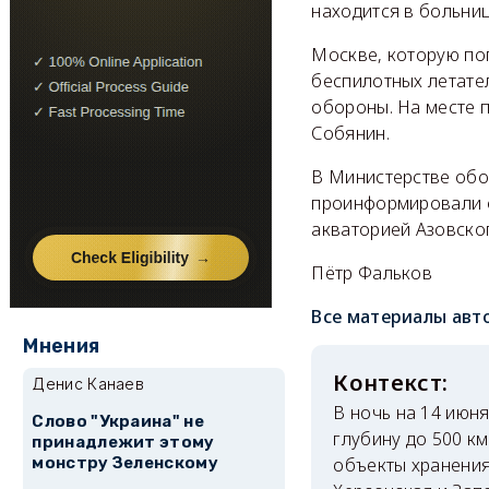
находится в больни
Москве, которую поп
беспилотных летате
обороны. На месте 
Собянин.
В Министерстве обо
проинформировали о
акваторией Азовско
Пётр Фальков
Все материалы авт
Мнения
Денис Канаев
В ночь на 14 июн
Слово "Украина" не
глубину до 500 к
принадлежит этому
объекты хранения
монстру Зеленскому