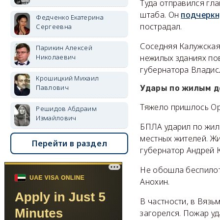
Туда отправился гл
штаба. Он
подчеркн
Федченко Екатерина
пострадал.
Сергеевна
Соседняя Калужская 
Парикин Алексей
Николаевич
нежилых зданиях пов
губернатора Влади
Крошицкий Михаил
Павлович
Удары по жилым 
Тяжело пришлось Ор
Решидов Абдраим
Измайлович
БПЛА ударил по жило
местных жителей. Ж
Перейти в раздел
губернатор Андрей 
Не обошла беспилот
Анохин.
В частности, в Вязь
загорелся. Пожар у