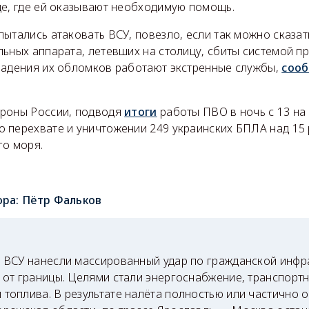
це, где ей оказывают необходимую помощь.
ытались атаковать ВСУ, повезло, если так можно сказат
льных аппарата, летевших на столицу, сбиты системой 
падения их обломков работают экстренные службы,
соо
роны России, подводя
итоги
работы ПВО в ночь с 13 на 
 перехвате и уничтожении 249 украинских БПЛА над 15
го моря.
ора:
Пётр Фальков
я ВСУ нанесли массированный удар по гражданской инфр
м от границы. Целями стали энергоснабжение, транспортн
 топлива. В результате налёта полностью или частично 