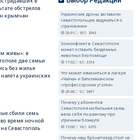
Выбор Редакции
острадавших в
ьтате обстрелов
Украинские дроны заставили
н крымчан
севастопольцев задуматься о
страховании
20:01
10
3543
Зооконфликт в Севастополе
может оставить бездомных
м живы»: в
животных без помощи
тополе две семьи
17:02
6
3314
ись без жилья
Что может измениться в лагере
 налёта украинских
«Чайка» и батилиманском
«профессорском уголке»
20:00
5
3697
Почему у абонентов
Севастополя мобильная связь
ые сбили семь
вела себя по-разному при
утреннем блэкауте
во время ночной
13:00
16
6375
 на Севастополь
Почему наш бронепоезд стоит на