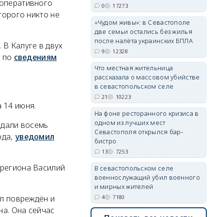
 оперативного
0
17273
оторого никто не
«Чудом живы»: в Севастополе
две семьи остались без жилья
после налёта украинских БПЛА
 В Калуге в двух
erid: 2SDnjdvhGXG
9
12328
, по
сведениям
Что местная жительница
рассказала о массовом убийстве
в севастопольском селе
21
10223
 14 июня.
На фоне ресторанного кризиса в
одном из лучших мест
адали восемь
Севастополя открылся бар-
ода,
уведомил
бистро
13
7253
 региона Василий
В севастопольском селе
военнослужащий убил военного
и мирных жителей
4
7180
ыл повреждён и
на. Она сейчас