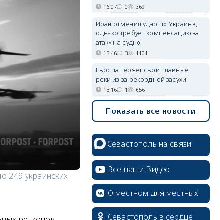
16:07
0
369
Иран отменил удар по Украине,
однако требует компенсацию за
атаку на судно
15:46
3
1101
Европа теряет свои главные
реки из-за рекордной засухи
13:16
1
656
Показать все новости
Севастополь на связи
Все наши Видео
но 249 украинских
О местном для местных
Севастополь в сердце
жных регионов