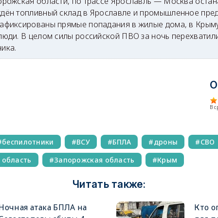
орожская области, по трассе Ярославль — Москва оста
дён топливный склад в Ярославле и промышленное пред
афиксированы прямые попадания в жилые дома, в Крым
люди. В целом силы российской ПВО за ночь перехватил
ика.
О
В 
беспилотники
ВСУ
БПЛА
дроны
СВО
 область
Запорожская область
Крым
Читать также:
Ночная атака БПЛА на
Кто о