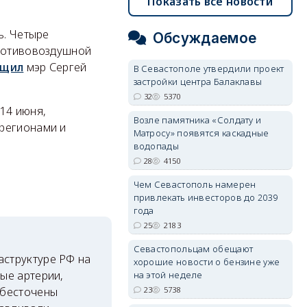
Показать все новости
ь. Четыре
Обсуждаемое
противовоздушной
бщил
мэр Сергей
В Севастополе утвердили проект
застройки центра Балаклавы
32
5370
14 июня,
Возле памятника «Солдату и
 регионами и
Матросу» появятся каскадные
водопады
28
4150
Чем Севастополь намерен
привлекать инвесторов до 2039
года
25
2183
Севастопольцам обещают
аструктуре РФ на
хорошие новости о бензине уже
ые артерии,
на этой неделе
23
5738
обесточены