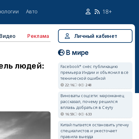
18+
нологии
Авто
Видео
Личный кабинет
Реклама
В мире
бель людей:
Facebook* снёс публикацию
премьера Индии и объяснил всё
технической ошибкой
22:16
0
248
Виноваты соцсети: марокканец
рассказал, почему решился
вплавь добраться в Сеуту
16:59
0
633
Китай пытается остановить утечку
специалистов и ужесточает
правила выезда