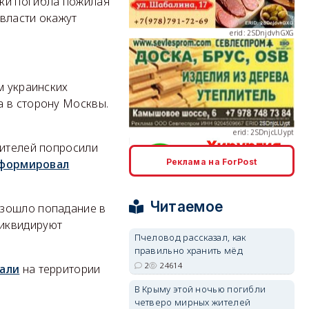
аки погибла пожилая
 власти окажут
erid: 2SDnjcLUypt
 украинских
а в сторону Москвы.
дителей попросили
Реклама на ForPost
формировал
erid: 2SDnjcrDNw6
Читаемое
изошло попадание в
ликвидируют
Пчеловод рассказал, как
правильно хранить мёд
2
24614
али
на территории
erid: 2SDnjdPjgYS
В Крыму этой ночью погибли
четверо мирных жителей