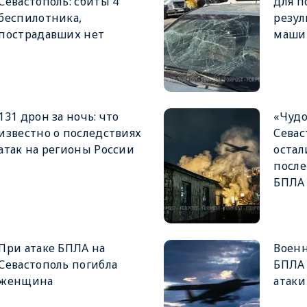
Севастополь: сбиты 4
для п
беспилотника,
резул
пострадавших нет
маши
131 дрон за ночь: что
«Чудо
известно о последствиях
Севас
атак на регионы России
остал
после
БПЛА
При атаке БПЛА на
Военн
Севастополь погибла
БПЛА 
женщина
атаки