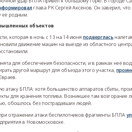
ночной удар БПЛА привёл к большому горю. В городе С
нформировал
глава РК Сергей Аксёнов. Он заверил, что
 её родным.
мышленных объектов
ти, которая в ночь с 13 на 14 июня
подверглась
налётам
ановили движение машин на выезде из областного центр
осстановили.
нята для обеспечения безопасности, и в рамках неё во
бирать другой маршрут для объезда этого участка,
проин
Евраев.
ю атаку БПЛА: хотя большинство аппаратов сбиты, про
ты для хранения топлива. Возникшее там возгорание 
тью, обошлось без пострадавших людей.
 при отражении атаки беспилотников фрагменты БПЛА
уп
дприятия в Новомосковске.