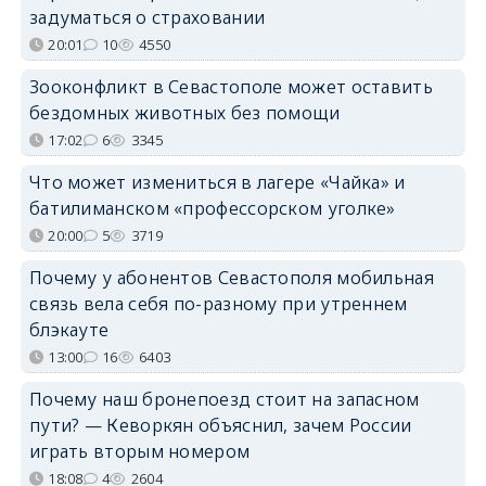
задуматься о страховании
20:01
10
4550
Зооконфликт в Севастополе может оставить
бездомных животных без помощи
17:02
6
3345
Что может измениться в лагере «Чайка» и
батилиманском «профессорском уголке»
20:00
5
3719
Почему у абонентов Севастополя мобильная
связь вела себя по-разному при утреннем
блэкауте
13:00
16
6403
Почему наш бронепоезд стоит на запасном
пути? — Кеворкян объяснил, зачем России
играть вторым номером
18:08
4
2604