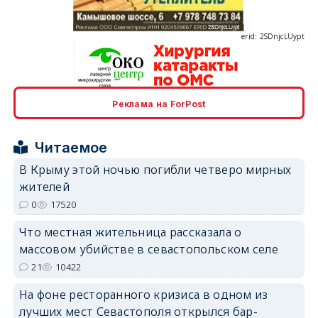
erid: 2SDnjcLUypt
Реклама на ForPost
erid: 2SDnjcrDNw6
Читаемое
В Крыму этой ночью погибли четверо мирных
жителей
0
17520
erid: 2SDnjdPjgYS
Что местная жительница рассказала о
массовом убийстве в севастопольском селе
21
10422
На фоне ресторанного кризиса в одном из
лучших мест Севастополя открылся бар-
erid: 2SDnjdvhGXG