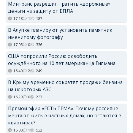
Минтранс разрешил тратить «дорожные»
деньги на защиту от БПЛА
17:18
1
187
В Алупке планируют установить памятник
именитому фотографу
17:05
0
336
США попросили Россию освободить
осуждённого на 10 лет американца Гилмана
16:40
2
249
В Крыму временно сократят продажи бензина
на некоторых АЗС
16:29
0
237
Прямой эфир «ЕСТЬ ТЕМА». Почему россияне
мечтают жить в частных домах, но остаются в
квартирах?
16:00
1
532