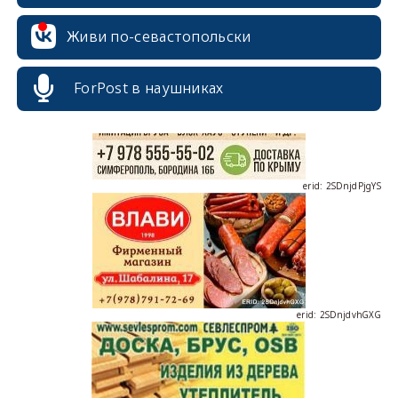
erid: 2SDnjcrDNw6
Живи по-севастопольски
ForPost в наушниках
erid: 2SDnjdPjgYS
erid: 2SDnjdvhGXG