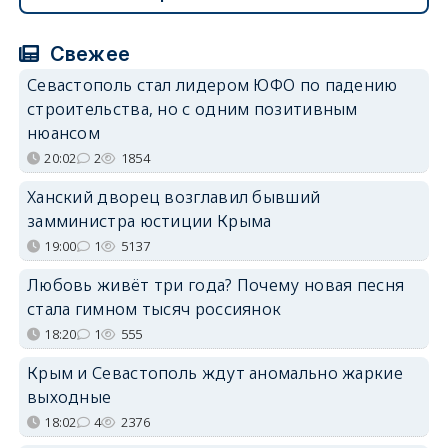
Свежее
Севастополь стал лидером ЮФО по падению
строительства, но с одним позитивным
нюансом
20:02
2
1854
Ханский дворец возглавил бывший
замминистра юстиции Крыма
19:00
1
5137
Любовь живёт три года? Почему новая песня
стала гимном тысяч россиянок
18:20
1
555
Крым и Севастополь ждут аномально жаркие
выходные
18:02
4
2376