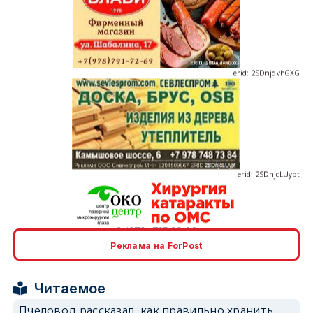
erid: 2SDnjdvhGXG
erid: 2SDnjcLUypt
erid: 2SDnjcrDNw6
Реклама на ForPost
Читаемое
Пчеловод рассказал, как правильно хранить