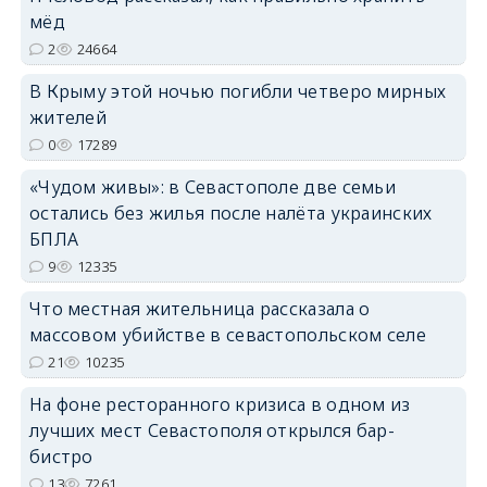
мёд
2
24664
erid: 2SDnjdPjgYS
В Крыму этой ночью погибли четверо мирных
жителей
0
17289
«Чудом живы»: в Севастополе две семьи
erid: 2SDnjdvhGXG
остались без жилья после налёта украинских
БПЛА
9
12335
Что местная жительница рассказала о
массовом убийстве в севастопольском селе
21
10235
На фоне ресторанного кризиса в одном из
лучших мест Севастополя открылся бар-
бистро
13
7261