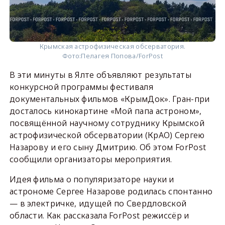
Крымская астрофизическая обсерватория.
Фото:
Пелагея Попова/ForPost
В эти минуты в Ялте объявляют результаты
конкурсной программы фестиваля
документальных фильмов «КрымДок». Гран-при
досталось кинокартине «Мой папа астроном»,
посвящённой научному сотруднику Крымской
астрофизической обсерватории (КрАО) Сергею
Назарову и его сыну Дмитрию. Об этом ForPost
сообщили организаторы мероприятия.
Идея фильма о популяризаторе науки и
астрономе Сергее Назарове родилась спонтанно
— в электричке, идущей по Свердловской
области. Как рассказала ForPost режиссёр и