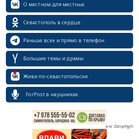
О местном для местных
Севастополь в сердце
Раньше всех и прямо в телефон
Большие темы и драмы
erid: 2SDnjcrDNw6
Живи по-севастопольски
ForPost в наушниках
erid: 2SDnjdPjgYS