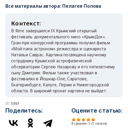
Все материалы автора:
Пелагея Попова
В Ялте завершился IX Крымский открытый
фестиваль документального кино «КрымДок».
Гран-при конкурсной программы получил фильм
«Мой папа астроном» режиссёра и сценариста
Натальи Саврас. Картина посвящена научному
сотруднику Крымской астрофизической
обсерватории Сергею Назарову и его пятилетнему
сыну Дмитрию. Фильм также участвовал в
фестивалях в Йошкар-Оле, Саратове,
Екатеринбурге, Калуге, Перми и Нижегородской
области. В широкий прокат картина не выйдет.
5591
Поделитесь:
Оцените статью:
В среднем:
5
(
5
голосов)