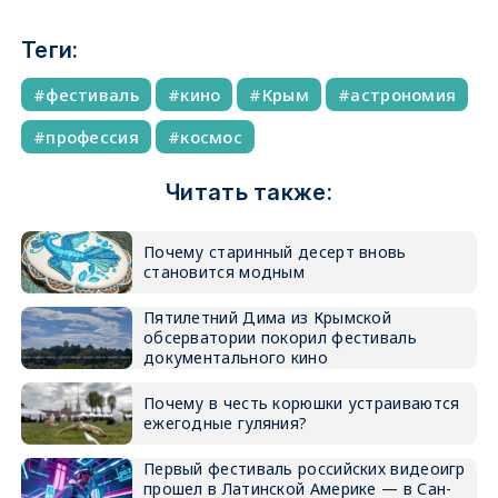
Теги:
фестиваль
кино
Крым
астрономия
профессия
космос
Читать также:
Почему старинный десерт вновь
становится модным
Пятилетний Дима из Крымской
обсерватории покорил фестиваль
документального кино
Почему в честь корюшки устраиваются
ежегодные гуляния?
Первый фестиваль российских видеоигр
прошел в Латинской Америке — в Сан-