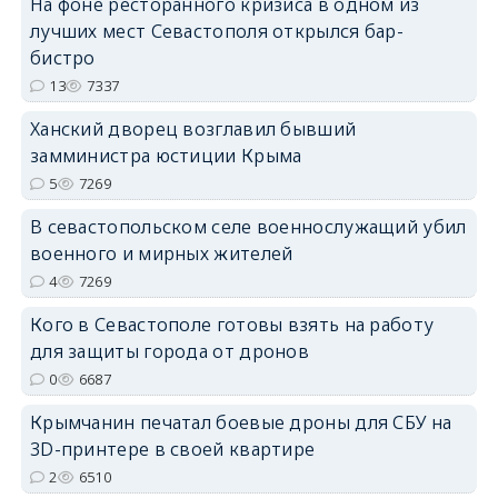
На фоне ресторанного кризиса в одном из
лучших мест Севастополя открылся бар-
бистро
erid: 2SDnjdPjgYS
13
7337
Ханский дворец возглавил бывший
замминистра юстиции Крыма
5
7269
erid: 2SDnjdvhGXG
В севастопольском селе военнослужащий убил
военного и мирных жителей
4
7269
Кого в Севастополе готовы взять на работу
для защиты города от дронов
0
6687
Крымчанин печатал боевые дроны для СБУ на
3D-принтере в своей квартире
2
6510