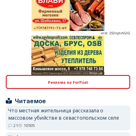
erid: 2SDnjdvhGXG
erid: 2SDnjcLUypt
Реклама на ForPost
Читаемое
erid: 2SDnjcrDNw6
Что местная жительница рассказала о
массовом убийстве в севастопольском селе
21
10505