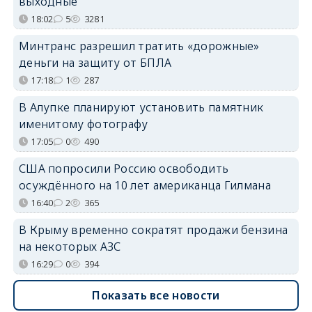
выходные
18:02
5
3281
Минтранс разрешил тратить «дорожные»
деньги на защиту от БПЛА
17:18
1
287
В Алупке планируют установить памятник
именитому фотографу
17:05
0
490
США попросили Россию освободить
осуждённого на 10 лет американца Гилмана
16:40
2
365
В Крыму временно сократят продажи бензина
на некоторых АЗС
16:29
0
394
Показать все новости