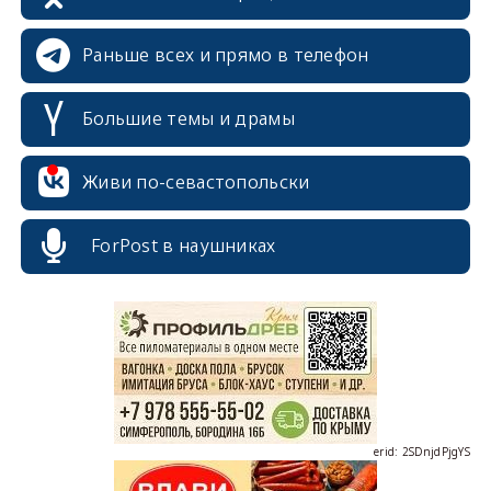
Раньше всех и прямо в телефон
Большие темы и драмы
Живи по-севастопольски
ForPost в наушниках
erid: 2SDnjcrDNw6
erid: 2SDnjdPjgYS