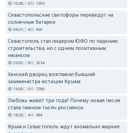
10:36
0
1395
Севастопольские светофоры переведут на
солнечные батареи
09:01
4
659
Севастополь стал лидером ЮФО по падению
строительства, но с одним позитивным
нюансом
20:02
8
3234
Ханский дворец возглавил бывший
замминистра юстиции Крыма
19:00
5
7286
Любовь живёт три года? Почему новая песня
стала гимном тысяч россиянок
18:20
4
984
Крым и Севастополь ждут аномально жаркие