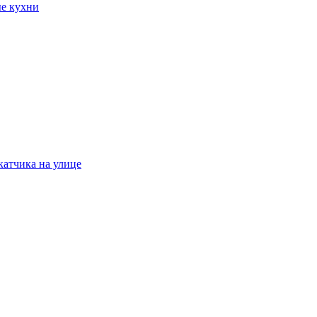
ые кухни
катчика на улице