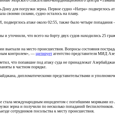
данные Морского спасательно-координационного центра «Таман
а-Дону для погрузки зерна. Первое судно «Натра» подверглось а
ла своими силами, судно осталось на плаву.
, подверглось атаке около 02:55, также было четыре попадания
 и уточнили, что всего на борту двух судов находились 25 гра
ии выехали на место происшествия. Вопросы состояния пострад
нным контролем», —
цитирует
агентство представителя МИД Азе
ил, что попавшие под атаку суда не принадлежат Азербайджанс
наняты в частном порядке.
рбайджана, дипломатическими представительствами и уполномоч
иве стала международным инцидентом с погибшими моряками из
грузки зерна и получили по несколько попаданий беспилотников
ыезде сотрудников посольства к месту происшествия.