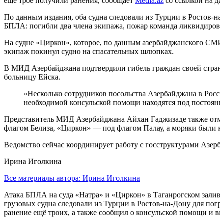
ещё трое получили ранения, сообщает
Media.az
со ссылкой на 
По данным издания, оба судна следовали из Турции в Ростов-н
БПЛА: погибли два члена экипажа, пожар команда ликвидирова
На судне «Циркон», которое, по данным азербайджанского СМИ
экипаж покинул судно на спасательных шлюпках.
В МИД Азербайджана подтвердили гибель граждан своей страны
больницу Ейска.
«Несколько сотрудников посольства Азербайджана в Росс
необходимой консульской помощи находятся под постоя
Представитель МИД Азербайджана Айхан Гаджизаде также отмет
флагом Белиза, «Циркон» — под флагом Палау, а моряки были 
Ведомство сейчас координирует работу с госструктурами Азе
Ирина Иголкина
Все материалы автора:
Ирина Иголкина
Атака БПЛА на суда «Натра» и «Циркон» в Таганрогском зал
грузовых судна следовали из Турции в Ростов-на-Дону для по
ранение ещё троих, а также сообщил о консульской помощи и в