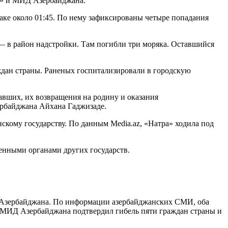
ь» и МИД Азербайджана.
таке около 01:45. По нему зафиксированы четыре попадания
 — в район надстройки. Там погибли три моряка. Оставшийся
ждан страны. Раненых госпитализировали в городскую
авших, их возвращения на родину и оказания
рбайджана Айхана Гаджизаде.
кому государству. По данным Media.az, «Натра» ходила под
енными органами других государств.
 Азербайджана. По информации азербайджанских СМИ, оба
. МИД Азербайджана подтвердил гибель пяти граждан страны и