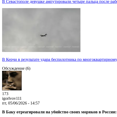
В Севастополе девушке ампутировали четыре пальца после раб
В Керчи в результате удара беспилотника по многоквартирном
Обсуждение (6)
173
igorlvov111
пт, 05/06/2026 - 14:57
В Баку отреагировали на убийство своих моряков в России: