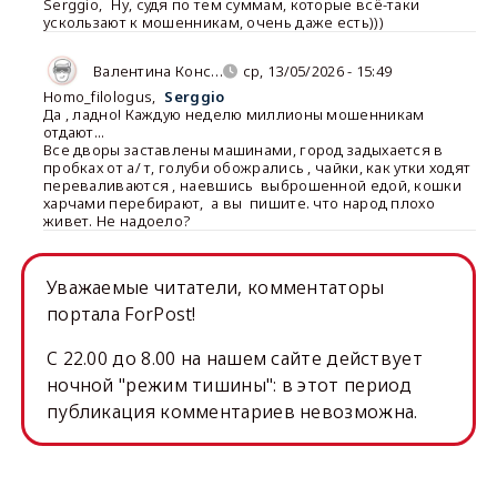
Serggio
,
Ну, судя по тем суммам, которые всё-таки
ускользают к мошенникам, очень даже есть)))
Валентина Конс…
ср, 13/05/2026 - 15:49
Homo_filologus
,
Serggio
Да , ладно! Каждую неделю миллионы мошенникам
отдают...
Все дворы заставлены машинами, город задыхается в
пробках от а/ т, голуби обожрались , чайки, как утки ходят
переваливаются , наевшись выброшенной едой, кошки
харчами перебирают, а вы пишите. что народ плохо
живет. Не надоело?
Уважаемые читатели, комментаторы
портала ForPost!
C 22.00 до 8.00 на нашем сайте действует
ночной "режим тишины": в этот период
публикация комментариев невозможна.