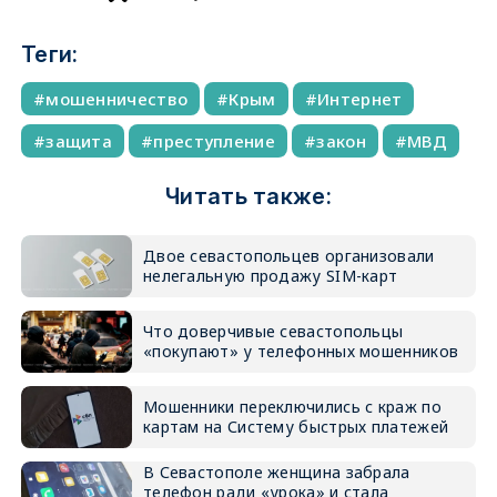
Теги:
мошенничество
Крым
Интернет
защита
преступление
закон
МВД
Читать также:
Двое севастопольцев организовали
нелегальную продажу SIM-карт
Что доверчивые севастопольцы
«покупают» у телефонных мошенников
Мошенники переключились с краж по
картам на Систему быстрых платежей
В Севастополе женщина забрала
телефон ради «урока» и стала