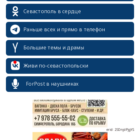
Севастополь в сердце
Раньше всех и прямо в телефон
Большие темы и драмы
erid: 2SDnjcrDNw6
Живи по-севастопольски
ForPost в наушниках
erid: 2SDnjdPjgYS