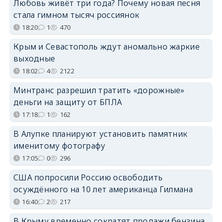
Любовь живёт три года? Почему новая песня
стала гимном тысяч россиянок
18:20
1
470
Крым и Севастополь ждут аномально жаркие
выходные
18:02
4
2122
Минтранс разрешил тратить «дорожные»
деньги на защиту от БПЛА
17:18
1
162
В Алупке планируют установить памятник
именитому фотографу
17:05
0
296
США попросили Россию освободить
осуждённого на 10 лет американца Гилмана
16:40
2
217
В Крыму временно сократят продажи бензина