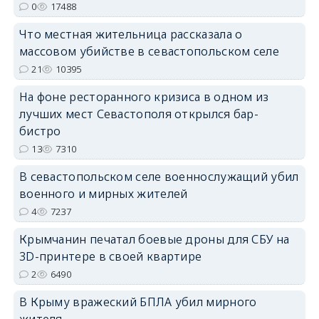
0
17488
erid: 2SDnjdPjgYS
Что местная жительница рассказала о
массовом убийстве в севастопольском селе
21
10395
На фоне ресторанного кризиса в одном из
лучших мест Севастополя открылся бар-
erid: 2SDnjdvhGXG
бистро
13
7310
В севастопольском селе военнослужащий убил
военного и мирных жителей
4
7237
Крымчанин печатал боевые дроны для СБУ на
3D-принтере в своей квартире
2
6490
В Крыму вражеский БПЛА убил мирного