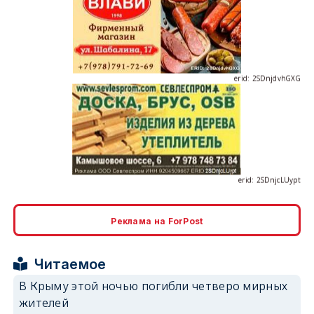
erid: 2SDnjdvhGXG
erid: 2SDnjcLUypt
Реклама на ForPost
erid: 2SDnjcrDNw6
Читаемое
В Крыму этой ночью погибли четверо мирных
жителей