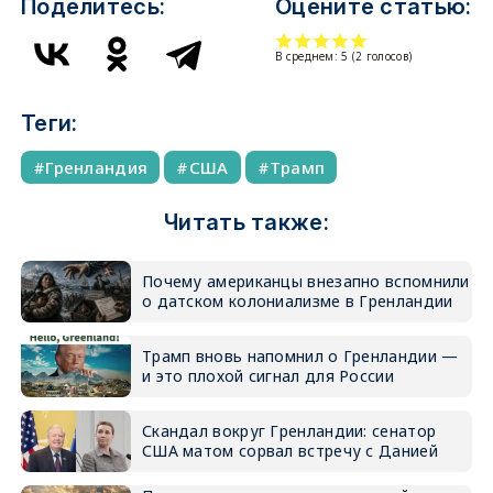
Поделитесь:
Оцените статью:
В среднем:
5
(
2
голосов)
Теги:
Гренландия
США
Трамп
Читать также:
Почему американцы внезапно вспомнили
о датском колониализме в Гренландии
Трамп вновь напомнил о Гренландии —
и это плохой сигнал для России
Скандал вокруг Гренландии: сенатор
США матом сорвал встречу с Данией