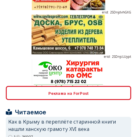
erid: 2SDnjdvhGXG
erid: 2SDnjcLUypt
erid: 2SDnjcrDNw6
Реклама на ForPost
Читаемое
Как в Крыму в переплёте старинной книги
нашли ханскую грамоту XVI века
erid: 2SDnjdPjgYS
1
36907