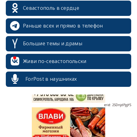
Севастополь в сердце
Раньше всех и прямо в телефон
Большие темы и драмы
erid: 2SDnjcrDNw6
Живи по-севастопольски
ForPost в наушниках
erid: 2SDnjdPjgYS