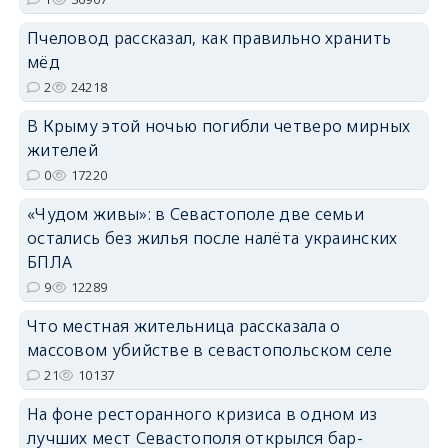
Пчеловод рассказал, как правильно хранить
мёд
2
24218
В Крыму этой ночью погибли четверо мирных
erid: 2SDnjdvhGXG
жителей
0
17220
«Чудом живы»: в Севастополе две семьи
остались без жилья после налёта украинских
БПЛА
9
12289
Что местная жительница рассказала о
массовом убийстве в севастопольском селе
21
10137
На фоне ресторанного кризиса в одном из
лучших мест Севастополя открылся бар-