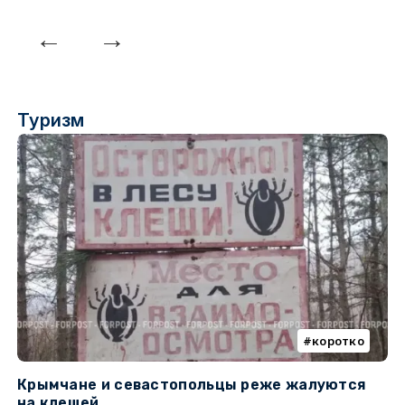
Туризм
коротко
Крымчане и севастопольцы реже жалуются
В
на клещей
ц