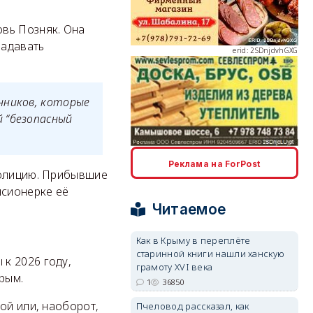
вь Позняк. Она
задавать
erid: 2SDnjdvhGXG
нников, которые
 “безопасный
erid: 2SDnjcLUypt
Реклама на ForPost
полицию. Прибывшие
нсионерке её
Читаемое
Как в Крыму в переплёте
erid: 2SDnjcrDNw6
старинной книги нашли ханскую
к 2026 году,
грамоту XVI века
Крым.
1
36850
ой или, наоборот,
Пчеловод рассказал, как