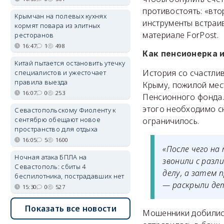
противостоять: «вто
Крымчан на полевых кухнях
инструменты встраи
кормят повара из элитных
материале ForPost.
ресторанов
16:47
1
498
Как пенсионерка и
Китай пытается остановить утечку
История со счастли
специалистов и ужесточает
правила выезда
Крыму, пожилой мес
16:07
0
253
Пенсионного фонда. 
этого необходимо с
Севастопольскому Фиоленту к
сентябрю обещают новое
ограничилось.
пространство для отдыха
16:05
5
1600
«После чего на
Ночная атака БПЛА на
звонили с разл
Севастополь: сбиты 4
делу, а затем 
беспилотника, пострадавших нет
— раскрыли дет
15:30
0
527
Показать все новости
Мошенники добились