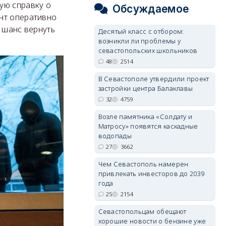
ую справку о
Обсуждаемое
нт оперативно
 шанс вернуть
Десятый класс с отбором:
возникли ли проблемы у
севастопольских школьников
48
2514
В Севастополе утвердили проект
застройки центра Балаклавы
32
4759
Возле памятника «Солдату и
Матросу» появятся каскадные
водопады
27
3662
Чем Севастополь намерен
привлекать инвесторов до 2039
года
25
2154
Севастопольцам обещают
хорошие новости о бензине уже