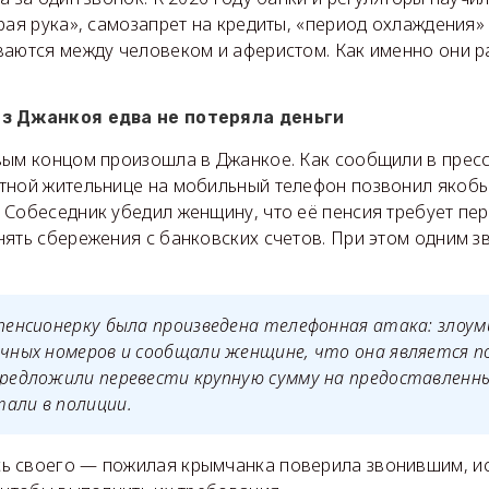
рая рука», самозапрет на кредиты, «период охлаждения» 
ваются между человеком и аферистом. Как именно они 
з Джанкоя едва не потеряла деньги
вым концом произошла в Джанкое. Как сообщили в прес
тной жительнице на мобильный телефон позвонил якобы
Собеседник убедил женщину, что её пенсия требует пер
нять сбережения с банковских счетов. При этом одним з
 пенсионерку была произведена телефонная атака: злоу
ичных номеров и сообщали женщине, что она является п
предложили перевести крупную сумму на предоставленн
али в полиции.
 своего — пожилая крымчанка поверила звонившим, ис