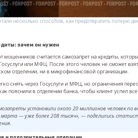
тали несколько способов, как предотвратить потерю де
едиты: зачем он нужен
т мошенников считается самозапрет на кредиты, котор
Госуслуги или МФЦ. После этого человек не сможет взят
ском отделении, ни в микрофинансовой организации.
гко снять через Госуслуги и МФЦ, но ограничения перес
 как пояснили в отделении банка, чтобы клиент успел всё
амозапреты установили около 20 миллионов человек по в
 марта — уже более 208 тысяч», — поделились статист
ения.
я и подозрительные операции