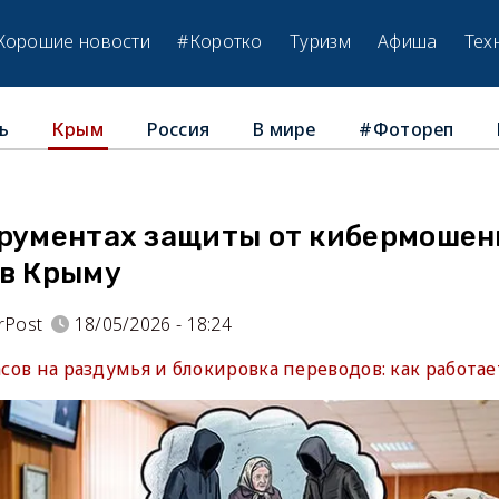
Хорошие новости
#Коротко
Туризм
Афиша
Тех
ь
Россия
В мире
#Фотореп
Крым
трументах защиты от кибермошен
 в Крыму
rPost
18/05/2026 - 18:24
часов на раздумья и блокировка переводов: как работа