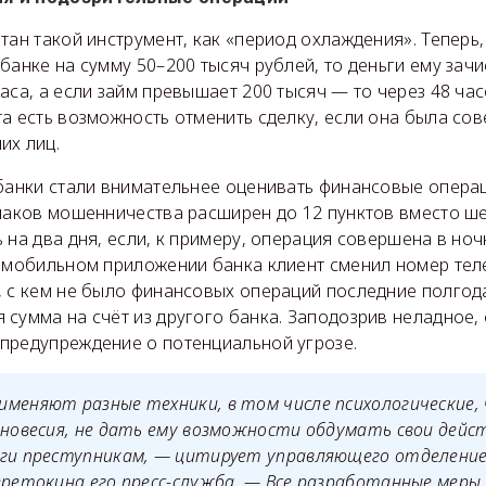
тан такой инструмент, как «период охлаждения». Теперь,
банке на сумму 50–200 тысяч рублей, то деньги ему зачи
аса, а если займ превышает 200 тысяч — то через 48 час
а есть возможность отменить сделку, если она была со
их лиц.
 банки стали внимательнее оценивать финансовые опера
наков мошенничества расширен до 12 пунктов вместо шес
 на два дня, если, к примеру, операция совершена в ноч
в мобильном приложении банка клиент сменил номер тел
, с кем не было финансовых операций последние полгода
 сумма на счёт из другого банка. Заподозрив неладное,
предупреждение о потенциальной угрозе.
именяют разные техники, в том числе психологические
вновесия, не дать ему возможности обдумать свои дейс
ьги преступникам, — цитирует управляющего отделение
еретокина его пресс-служба. — Все разработанные мер