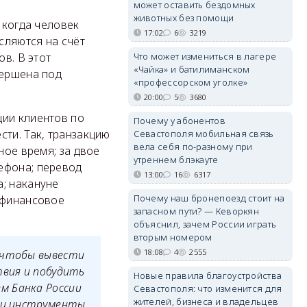
может оставить бездомных
животных без помощи
 когда человек
17:02
6
3219
сляются на счёт
Что может измениться в лагере
ов. В этот
«Чайка» и батилиманском
вершена под
«профессорском уголке»
20:00
5
3680
ции клиентов по
Почему у абонентов
ти. Так, транзакцию
Севастополя мобильная связь
вела себя по-разному при
ное время; за двое
утреннем блэкауте
ефона; перевод
13:00
16
6317
; накануне
Почему наш бронепоезд стоит на
 финансовое
запасном пути? — Кеворкян
объяснил, зачем России играть
вторым номером
18:08
4
2555
, чтобы вывести
твия и побудить
Новые правила благоустройства
м Банка России
Севастополя: что изменится для
жителей, бизнеса и владельцев
ы и инструменты