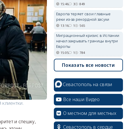
15:46
3
849
Европа теряет свои главные
реки из-за рекордной засухи
13:16
1
565
Миграционный кризис в Испании
начал закрывать границы внутри
Европы
15:05
1
784
Показать все новости
Севастополь на связи
Все наши Видео
 клиентки.
О местном для местных
ритет и спешку,
Севастополь в сердце
лись этому