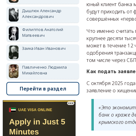
юный клиент банка 
Дышлюк Александр
будут приходить от
Александрович
совершённых «перво
Филиппов Анатолий
Что именно считать
Матвеевич
крупнее десяти тыся
может в течение 12 
Заика Иван Иванович
одобрения транзакци
том числе через СБП
Павличенко Людмила
Как подать заявле
Михайловна
С октября 2025 год
Перейти в раздел
заявление о хищени
«Это экономит 
банк о краже д
крымского отд