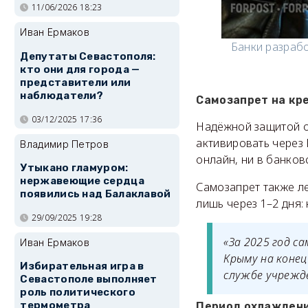
11/06/2026 18:23
Иван Ермаков
Банки разрабо
Депутаты Севастополя:
кто они для города —
представители или
наблюдатели?
Самозапрет на кр
03/12/2025 17:36
Надёжной защитой о
активировать через 
Владимир Петров
онлайн, ни в банков
Утыкано гламуром:
нержавеющие сердца
Самозапрет также ле
появились над Балаклавой
лишь через 1–2 дня:
29/09/2025 19:28
«За 2025 год с
Иван Ермаков
Крыму на конец
Избирательная игра в
службе учрежд
Севастополе выполняет
роль политического
термометра
Период охлаждени