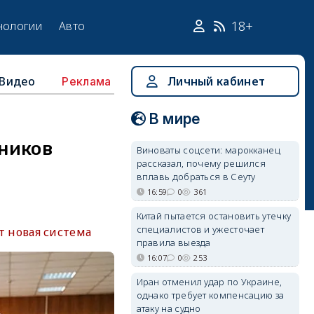
18+
нологии
Авто
Видео
Личный кабинет
Реклама
В мире
ников
Виноваты соцсети: марокканец
рассказал, почему решился
вплавь добраться в Сеуту
16:59
0
361
Китай пытается остановить утечку
специалистов и ужесточает
ет новая система
правила выезда
16:07
0
253
Иран отменил удар по Украине,
однако требует компенсацию за
атаку на судно