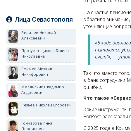
отправилась в банк,
На счастье пенсион
Лица Севастополя
обратила внимание, 
уточняющие вопрос
Бирилев Николай
Алексеевич
«В ходе диалог
пытаются убед
Прозуменщикова Галина
Николаевна
счёт”», — уточ
Ефимов Михаил
Так что вместо тог
Никифорович
в банк сотрудники 
ошибки.
Мелянский Владимир
Андреевич
Что такое «Сервис
Резаев Николай Егорович
Какие инструменты 
ForPost рассказали 
Гончарова Инна
С 2025 года в Крыму
Леонидовна