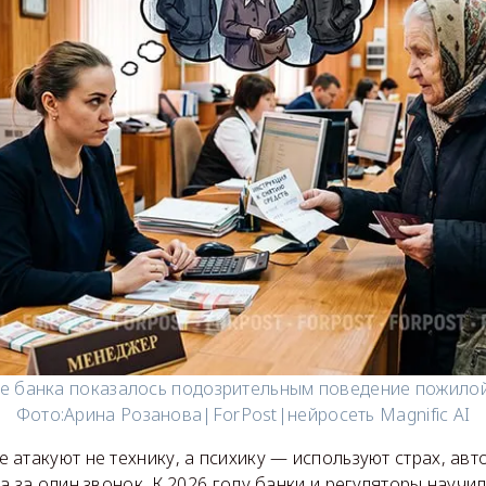
е банка показалось подозрительным поведение пожилой
Фото:
Арина Розанова|ForPost|нейросеть Magnific AI
атакуют не технику, а психику — используют страх, авто
а за один звонок. К 2026 году банки и регуляторы научи