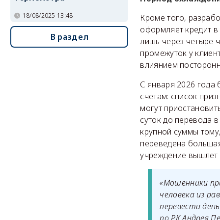
18/08/2025 13:48
Кроме того, разрабо
оформляет кредит в 
В раздел
лишь через четыре ч
промежуток у клиент
влиянием посторонн
С января 2026 года
счетам: список приз
могут приостановить
суток до перевода 
крупной суммы тому
переведена большая
учреждение вышлет 
«Мошенники пр
человека из ра
перевести ден
по РК Андрея П