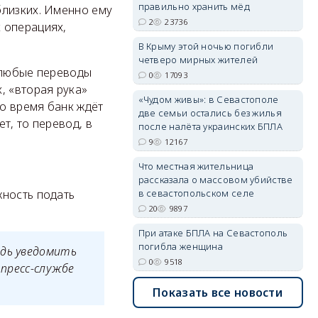
правильно хранить мёд
близких. Именно ему
2
23736
 операциях,
erid: 2SDnjdPjgYS
В Крыму этой ночью погибли
четверо мирных жителей
, любые переводы
0
17093
, «вторая рука»
«Чудом живы»: в Севастополе
то время банк ждёт
две семьи остались без жилья
т, то перевод, в
после налёта украинских БПЛА
erid: 2SDnjdvhGXG
9
12167
Что местная жительница
рассказала о массовом убийстве
в севастопольском селе
жность подать
20
9897
При атаке БПЛА на Севастополь
погибла женщина
едь уведомить
0
9518
 пресс-службе
Показать все новости