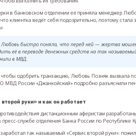
 чтобы выполнить их требования.
ерки в банковском отделении её приняла менеджер Любо
что клиентка ведёт себя подозрительно, поэтому стала 
ы.
а Любовь быстро поняла, что перед ней — жертва моше
ить её в переводе денежных средств на так называемый
нили в МВД.
о, чтобы одобрить транзакцию, Любовь Позняк вызвала 
МО МВД России «Джанкойский» подробно разъяснили пе
 второй руки» и как он работает
противодействия дистанционным аферистам разработаны 
в пресс-службе отделения Банка России по Республике 
 заработал так называемый «Сервис второй руки»: пожил