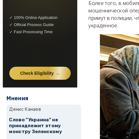
Более того, в моби
мошеннической опер
примут в полиции, ч
украденное.
Мнения
Денис Канаев
Слово "Украина" не
принадлежит этому
монстру Зеленскому