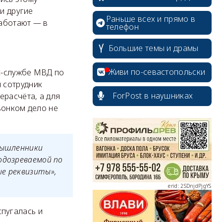
и другие
Раньше всех и прямо в
работают — в
телефон
Большие темы и драмы
Живи по-севастопольски
с-службе МВД по
 сотрудник
ForPost в наушниках
ерасчёта, а для
вонком дело не
erid: 2SDnjcrDNw6
мышленники
одозреваемой по
ые реквизиты»,
erid: 2SDnjdPjgYS
пугалась и