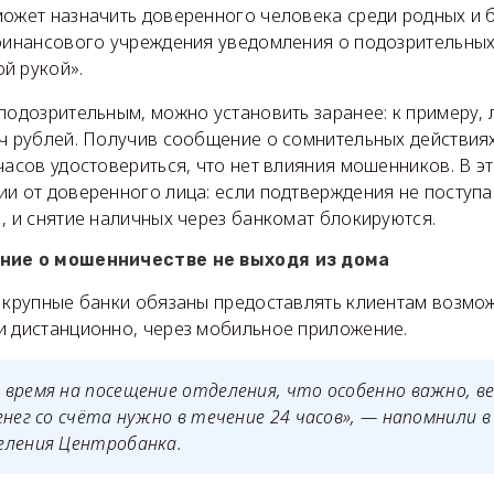
может назначить доверенного человека среди родных и 
 финансового учреждения уведомления о подозрительных
й рукой».
 подозрительным, можно установить заранее: к примеру
ч рублей. Получив сообщение о сомнительных действиях
часов удостовериться, что нет влияния мошенников. В э
и от доверенного лица: если подтверждения не поступае
, и снятие наличных через банкомат блокируются.
ние о мошенничестве не выходя из дома
а крупные банки обязаны предоставлять клиентам возмо
и дистанционно, через мобильное приложение.
время на посещение отделения, что особенно важно, в
енег со счёта нужно в течение 24 часов», — напомнили в
еления Центробанка.