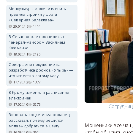
Минкультуры может изменить
правила стройки у форта
«Северная Балаклава»
20:01
6
1414
В Севастополе простились с
генерал-майором Василием
Казаченко
18:02
1
2195
Совершено покушение на
разработчика дронов «Упырь» —
что известно к этому часу
17:18
2
1377
В Крыму изменили расписание
электричек
17:02
0
3276
Сотрудниц
Виноваты соцсети: марокканец
рассказал, почему решился
Мошенники всё чаще 
вплавь добраться в Сеуту
чтобы обнулить счет
16:59
0
361