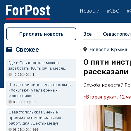
Новости
#СВО
#
Прислать новость
Все
Севастопол
Свежее
Новости Крыма
О пяти инс
Где в Севастополе можно
заработать 100 тысяч в месяц
рассказали
10:02
0
1
Что доверчивые севастопольцы
Служба новостей Fo
«покупают» у телефонных
мошенников
«Вторая рука», 12 
09:08
0
51
Севастопольские учёные
придумали нетривиальную
работу для ушастых медуз
08:01
0
366