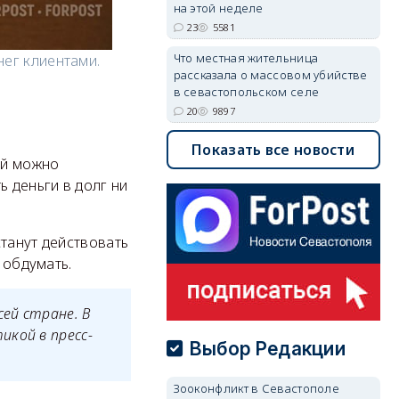
на этой неделе
23
5581
Что местная жительница
нег клиентами.
рассказала о массовом убийстве
в севастопольском селе
20
9897
Показать все новости
ый можно
ь деньги в долг ни
танут действовать
 обдумать.
сей стране. В
икой в пресс-
Выбор Редакции
Зооконфликт в Севастополе