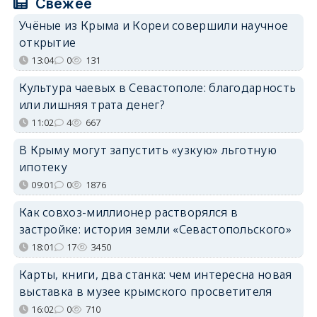
Свежее
Учёные из Крыма и Кореи совершили научное
открытие
13:04
0
131
Культура чаевых в Севастополе: благодарность
или лишняя трата денег?
11:02
4
667
В Крыму могут запустить «узкую» льготную
ипотеку
09:01
0
1876
Как совхоз-миллионер растворялся в
застройке: история земли «Севастопольского»
18:01
17
3450
Карты, книги, два станка: чем интересна новая
выставка в музее крымского просветителя
16:02
0
710