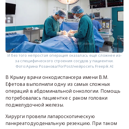
И без того непростая операция оказалась ещё сложнее из-
за специфического строения сосудов у пациентки.
Фото:
Арина Розанова/ForPost/нейросеть Freepik AI
В Крыму врачи онкодиспансера имени В.М.
Ефетова выполнили одну из самых сложных
операций в абдоминальной онкологии. Помощь
потребовалась пациентке с раком головки
поджелудочной железы.
Хирурги провели лапароскопическую
панкреатодуоденальную резекцию. При таком