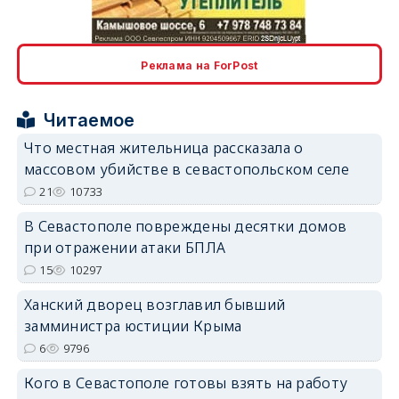
erid: 2SDnjcLUypt
Реклама на ForPost
Читаемое
Что местная жительница рассказала о
массовом убийстве в севастопольском селе
erid: 2SDnjcrDNw6
21
10733
В Севастополе повреждены десятки домов
при отражении атаки БПЛА
15
10297
Ханский дворец возглавил бывший
erid: 2SDnjdPjgYS
замминистра юстиции Крыма
6
9796
Кого в Севастополе готовы взять на работу