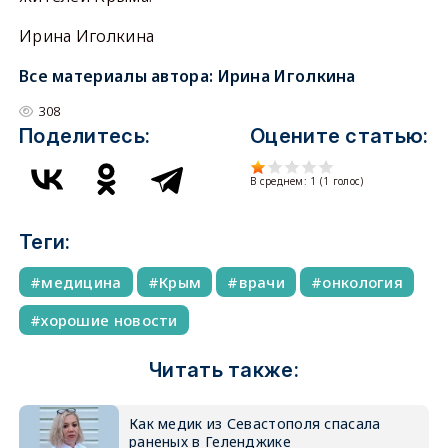
Ирина Иголкина
Все материалы автора:
Ирина Иголкина
308
Поделитесь:
Оцените статью:
В среднем:
1
(
1
голос)
Теги:
медицина
Крым
врачи
онкология
хорошие новости
Читать также:
Как медик из Севастополя спасала
раненых в Геленджике