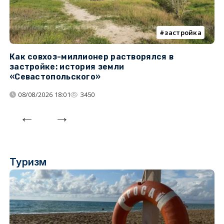
застройка
Как совхоз-миллионер растворялся в
К
застройке: история земли
н
«Севастопольского»
п
08/08/2026 18:01
3450
Туризм