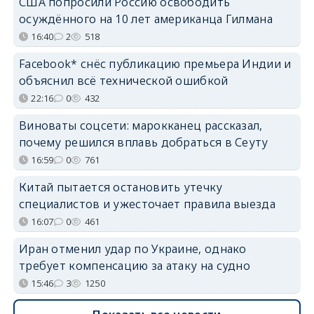
США попросили Россию освободить
осуждённого на 10 лет американца Гилмана
16:40
2
518
Facebook* снёс публикацию премьера Индии и
объяснил всё технической ошибкой
22:16
0
432
Виноваты соцсети: марокканец рассказал,
почему решился вплавь добраться в Сеуту
16:59
0
761
Китай пытается остановить утечку
специалистов и ужесточает правила выезда
16:07
0
461
Иран отменил удар по Украине, однако
требует компенсацию за атаку на судно
15:46
3
1250