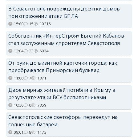
В Севастополе повреждены десятки домов
при отражении атаки БПЛА
15:00
15
10316
Собственник «ИнтерСтроя» Евгений Кабанов
стал заслуженным строителем Севастополя
13:04
33
6024
От руин до визитной карточки города: как
преображался Приморский бульвар
11:00
7
1871
Двое мирных жителей погибли в Крыму в
результате атаки ВСУ беспилотниками
10:36
0
7859
Севастопольские светофоры переведут на
солнечные батареи
09:01
8
1173