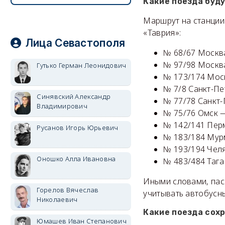
Какие поезда буд
Маршрут на станции
«Таврия»:
Лица Севастополя
№ 68/67 Москв
№ 97/98 Москв
Гутько Герман Леонидович
№ 173/174 Мос
№ 7/8 Санкт-Пе
Синявский Александр
№ 77/78 Санкт
Владимирович
№ 75/76 Омск 
№ 142/141 Пер
Русанов Игорь Юрьевич
№ 183/184 Мур
№ 193/194 Чел
Оношко Алла Ивановна
№ 483/484 Таг
Иными словами, пас
Горелов Вячеслав
учитывать автобусн
Николаевич
Какие поезда со
Юмашев Иван Степанович