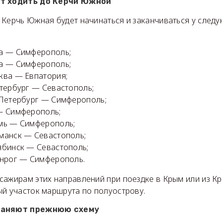
ут ходить до Керчи Южной
 Керчь Южная будет начинаться и заканчиваться у след
а — Симферополь;
а — Симферополь;
ква — Евпатория;
тербург — Севастополь;
-Петербург — Симферополь;
— Симферополь;
мь — Симферополь;
манск — Севастополь;
ябинск — Севастополь;
анрог — Симферополь.
сажирам этих направлений при поездке в Крым или из К
ый участок маршрута по полуострову.
храняют прежнюю схему