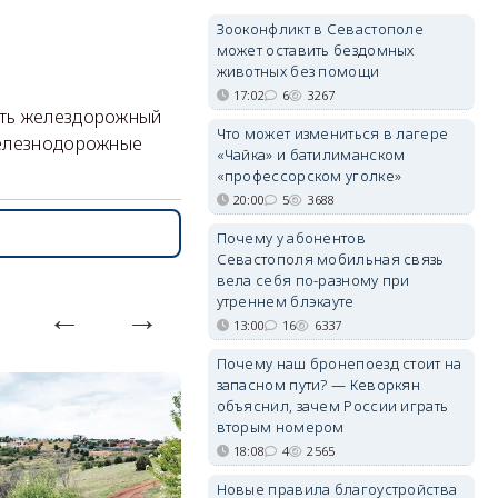
Зооконфликт в Севастополе
может оставить бездомных
животных без помощи
17:02
6
3267
ать желездорожный
Что может измениться в лагере
железнодорожные
«Чайка» и батилиманском
«профессорском уголке»
20:00
5
3688
Почему у абонентов
Севастополя мобильная связь
вела себя по-разному при
утреннем блэкауте
13:00
16
6337
Почему наш бронепоезд стоит на
запасном пути? — Кеворкян
объяснил, зачем России играть
вторым номером
18:08
4
2565
Новые правила благоустройства