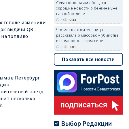
Севастопольцам обещают
хорошие новости о бензине уже
на этой неделе
23
5644
астополе изменили
ок выдачи QR-
Что местная жительница
рассказала о массовом убийстве
 на топливо
в севастопольском селе
21
10051
Показать все новости
ыма в Петербург:
один
лнительный поезд
шит несколько
в
Выбор Редакции