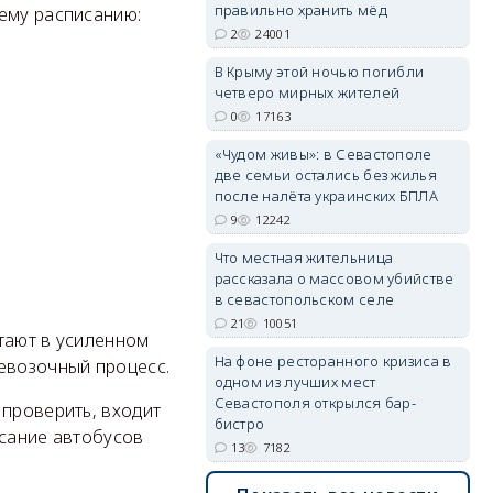
правильно хранить мёд
ему расписанию:
2
24001
erid: 2SDnjdPjgYS
В Крыму этой ночью погибли
четверо мирных жителей
0
17163
«Чудом живы»: в Севастополе
две семьи остались без жилья
после налёта украинских БПЛА
erid: 2SDnjdvhGXG
9
12242
Что местная жительница
рассказала о массовом убийстве
в севастопольском селе
21
10051
тают в усиленном
На фоне ресторанного кризиса в
евозочный процесс.
одном из лучших мест
Севастополя открылся бар-
 проверить, входит
бистро
исание автобусов
13
7182