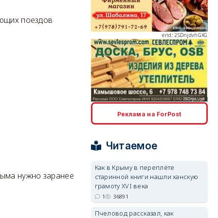
ующих поездов
erid: 2SDnjdvhGXG
erid: 2SDnjcLUypt
Реклама на ForPost
Читаемое
erid: 2SDnjcrDNw6
Как в Крыму в переплёте
рыма нужно заранее
старинной книги нашли ханскую
грамоту XVI века
1
36891
Пчеловод рассказал, как