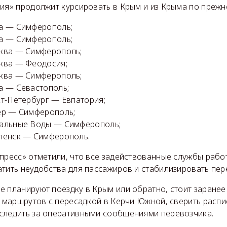
рия» продолжит курсировать в Крым и из Крыма по прежн
а — Симферополь;
а — Симферополь;
ква — Симферополь;
ква — Феодосия;
ква — Симферополь;
а — Севастополь;
т-Петербург — Евпатория;
ер — Симферополь;
альные Воды — Симферополь;
ленск — Симферополь.
спресс» отметили, что все задействованные службы рабо
атить неудобства для пассажиров и стабилизировать пер
 планируют поездку в Крым или обратно, стоит заранее
к маршрутов с пересадкой в Керчи Южной, сверить расп
следить за оперативными сообщениями перевозчика.