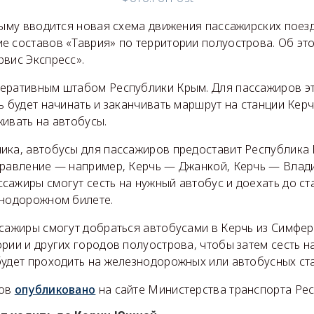
рыму вводится новая схема движения пассажирских поез
е составов «Таврия» по территории полуострова. Об эт
рвис Экспресс».
еративным штабом Республики Крым. Для пассажиров эт
ь будет начинать и заканчивать маршрут на станции Кер
ивать на автобусы.
ика, автобусы для пассажиров предоставит Республика
правление — например, Керчь — Джанкой, Керчь — Влад
ажиры смогут сесть на нужный автобус и доехать до ста
знодорожном билете.
ссажиры смогут добраться автобусами в Керчь из Симфе
рии и других городов полуострова, чтобы затем сесть на
будет проходить на железнодорожных или автобусных ст
сов
опубликовано
на сайте Министерства транспорта Ре