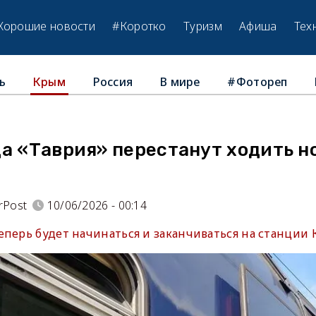
Хорошие новости
#Коротко
Туризм
Афиша
Тех
ь
Россия
В мире
#Фотореп
Крым
а «Таврия» перестанут ходить н
rPost
10/06/2026 - 00:14
еперь будет начинаться и заканчиваться на станции 