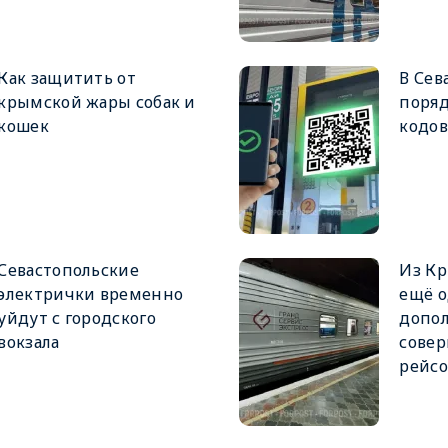
Как защитить от
В Сев
крымской жары собак и
поряд
кошек
кодов
Севастопольские
Из Кр
электрички временно
ещё 
уйдут с городского
допо
вокзала
совер
рейсо