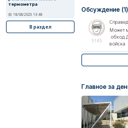
термометра
Обсуждение (1
18/08/2025 13:48
Справе
В раздел
Может м
обход Д
5145
войска
Главное за ден