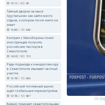
15:11
0
49
Тайный дворик на мысе
Хрустальном: как найти место
отдыха, о котором почти никто не
знает
15:00
7
640
Контракт с Минобороны помог
иностранцам получить
российские паспорта в
Севастополе
14:03
0
723
Ради подъезда к онкодиспансеру
в Севастополе изымают частный
участок
12:18
1
286
Российский топливный рынок
ждёт глобальная перенастройка
12:18
1
687
От Ке
Бизнес поможет севастопольцам