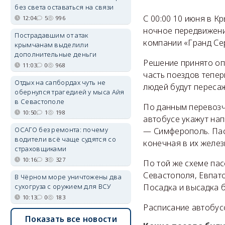
без света оставаться на связи
С 00:00 10 июня в К
12:04
5
996
ночное передвижени
Пострадавшим от атак
компании «Гранд Се
крымчанам выделили
дополнительные деньги
Решение принято оп
11:03
0
968
часть поездов тепер
Отдых на сапбордах чуть не
людей будут пересаж
обернулся трагедией у мыса Айя
в Севастополе
По данным перевозч
10:50
1
198
автобусе укажут на
ОСАГО без ремонта: почему
— Симферополь. Пасс
водители всё чаще судятся со
конечная в их желе
страховщиками
10:16
3
327
По той же схеме па
Севастополя, Евпато
В Чёрном море уничтожены два
сухогруза с оружием для ВСУ
Посадка и высадка 
10:13
0
183
Расписание автобу
Показать все новости