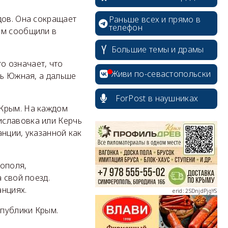
дов. Она сокращает
Раньше всех и прямо в
телефон
ом сообщили в
Большие темы и драмы
о означает, что
Живи по-севастопольски
чь Южная, а дальше
ForPost в наушниках
erid: 2SDnjcrDNw6
 Крым. На каждом
иславовка или Керчь
нции, указанной как
рополя,
 свой поезд.
erid: 2SDnjdPjgYS
анциях.
спублики Крым.