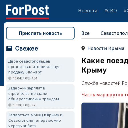
Новости
#СВО
#
Прислать новость
Все
Севастопол
Свежее
Новости Крыма
Какие поезд
Двое севастопольцев
организовали нелегальную
Крыму
продажу SIM-карт
16:04
0
154
Служба новостей Fo
Задержки зарплат в
строительстве стали
Часть маршрутов т
общероссийским трендом
15:20
0
97
Записаться в МФЦ в Крыму и
Севастополе теперь можно
через чат-бота