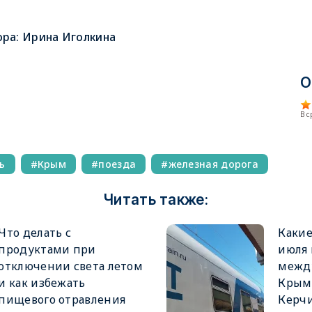
ора:
Ирина Иголкина
О
В 
ь
Крым
поезда
железная дорога
Читать также:
Что делать с
Какие
продуктами при
июля 
отключении света летом
межд
и как избежать
Крым
пищевого отравления
Керч