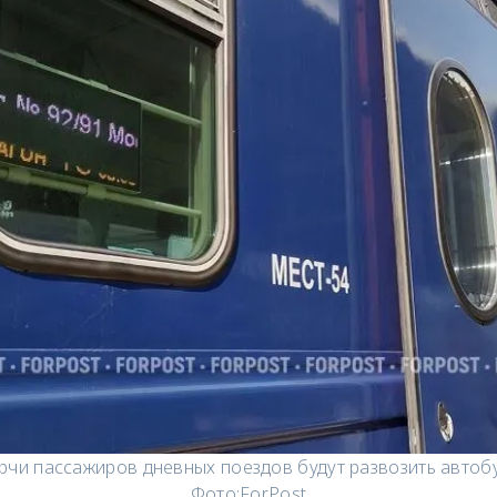
рчи пассажиров дневных поездов будут развозить автоб
Фото:
ForPost