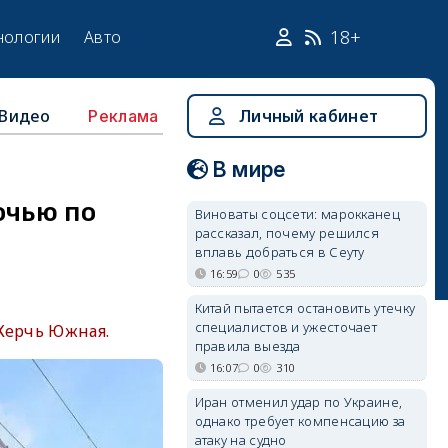
18+
нологии
Авто
Видео
Личный кабинет
Реклама
В мире
очью по
Виноваты соцсети: марокканец
рассказал, почему решился
вплавь добраться в Сеуту
16:59
0
535
Китай пытается остановить утечку
специалистов и ужесточает
Керчь Южная.
правила выезда
16:07
0
310
Иран отменил удар по Украине,
однако требует компенсацию за
атаку на судно