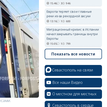
15:46
3
946
Европа теряет свои главные
реки из-за рекордной засухи
13:16
1
600
Миграционный кризис в Испании
начал закрывать границы внутри
Европы
15:05
1
799
Показать все новости
Севастополь на связи
Все наши Видео
О местном для местных
усами.
Севастополь в сердце