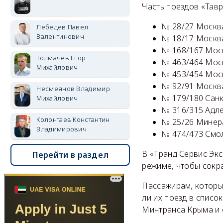
Часть поездов «Тав
№ 28/27 Москв
Лебедев Павел
Валентинович
№ 18/17 Москв
№ 168/167 Мос
Толмачев Егор
№ 463/464 Мос
Михайлович
№ 453/454 Мос
№ 92/91 Москв
Несмеянов Владимир
№ 179/180 Санк
Михайлович
№ 316/315 Адл
Колонтаев Константин
№ 25/26 Минер
Владимирович
№ 474/473 Смо
В «Гранд Сервис Эк
Перейти в раздел
режиме, чтобы сокр
Пассажирам, которые
ли их поезд в списо
Минтранса Крыма и 