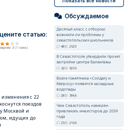
Показать все новости
Обсуждаемое
Десятый класс с отбором:
цените статью:
возникли ли проблемы у
севастопольских школьников
48
2529
среднем:
3
(
1
голос)
В Севастополе утвердили проект
застройки центра Балаклавы
32
5010
Возле памятника «Солдату и
Матросу» появятся каскадные
водопады
28
3966
 изменения с 22
коснутся поездов
Чем Севастополь намерен
у Москвой и
привлекать инвесторов до 2039
года
ом, идущих до
25
2166
и