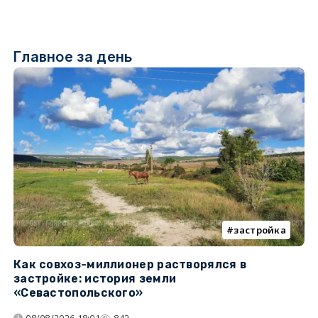
Главное за день
застройка
Как совхоз-миллионер растворялся в
К
застройке: история земли
н
«Севастопольского»
п
08/08/2026 18:01
842