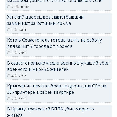
массовом убийстве в севастопольском селе
21
10605
erid: 2SDnjdPjgYS
Ханский дворец возглавил бывший
замминистра юстиции Крыма
5
8401
Кого в Севастополе готовы взять на работу
для защиты города от дронов
erid: 2SDnjdvhGXG
0
7869
В севастопольском селе военнослужащий убил
военного и мирных жителей
4
7295
Крымчанин печатал боевые дроны для СБУ на
3D-принтере в своей квартире
2
6529
В Крыму вражеский БПЛА убил мирного
жителя