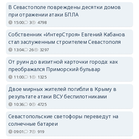
В Севастополе повреждены десятки домов
при отражении атаки БПЛА
15:00
3
4798
Собственник «ИнтерСтроя» Евгений Кабанов
стал заслуженным строителем Севастополя
13:04
26
3297
От руин до визитной карточки города: как
преображался Приморский бульвар
11:00
1
1325
Двое мирных жителей погибли в Крыму в
результате атаки ВСУ беспилотниками
10:36
0
4725
Севастопольские светофоры переведут на
солнечные батареи
09:01
7
919