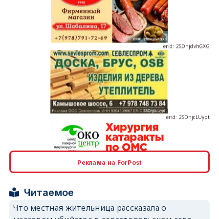
erid: 2SDnjdvhGXG
erid: 2SDnjcLUypt
Реклама на ForPost
erid: 2SDnjcrDNw6
Читаемое
Что местная жительница рассказала о