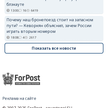
блэкауте
13:00
16
6419
Почему наш бронепоезд стоит на запасном
пути? — Кеворкян объяснил, зачем России
играть вторым номером
18:08
4
2617
Показать все новости
Реклама на сайте
© 2007-2025 ForPost - sevastopol.SU