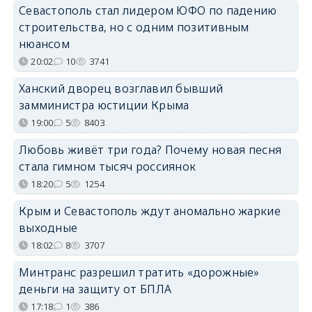
Севастополь стал лидером ЮФО по падению
строительства, но с одним позитивным
нюансом
20:02
10
3741
Ханский дворец возглавил бывший
замминистра юстиции Крыма
19:00
5
8403
Любовь живёт три года? Почему новая песня
стала гимном тысяч россиянок
18:20
5
1254
Крым и Севастополь ждут аномально жаркие
выходные
18:02
8
3707
Минтранс разрешил тратить «дорожные»
деньги на защиту от БПЛА
17:18
1
386