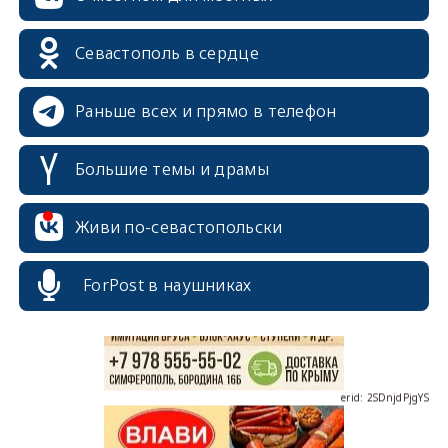
Севастополь в сердце
Раньше всех и прямо в телефон
Большие темы и драмы
erid: 2SDnjcrDNw6
Живи по-севастопольски
ForPost в наушниках
erid: 2SDnjdPjgYS