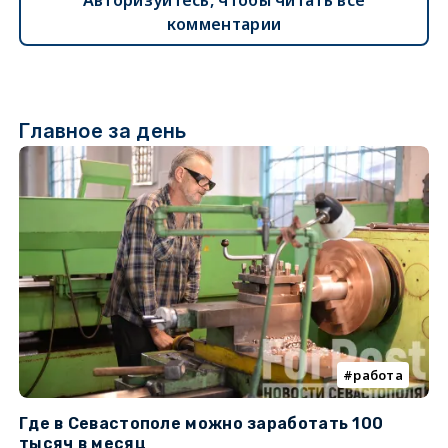
Авторизуйтесь, чтобы читать все
комментарии
Главное за день
работа
Где в Севастополе можно заработать 100
М
тысяч в месяц
с