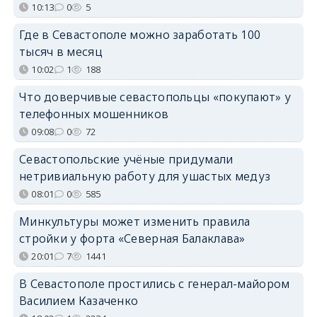
10:13
0
5
Где в Севастополе можно заработать 100
тысяч в месяц
10:02
1
188
Что доверчивые севастопольцы «покупают» у
телефонных мошенников
09:08
0
72
Севастопольские учёные придумали
нетривиальную работу для ушастых медуз
08:01
0
585
Минкультуры может изменить правила
стройки у форта «Северная Балаклава»
20:01
7
1441
В Севастополе простились с генерал-майором
Василием Казаченко