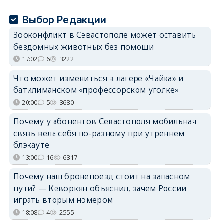
Выбор Редакции
Зооконфликт в Севастополе может оставить
бездомных животных без помощи
17:02
6
3222
Что может измениться в лагере «Чайка» и
батилиманском «профессорском уголке»
20:00
5
3680
Почему у абонентов Севастополя мобильная
связь вела себя по-разному при утреннем
блэкауте
13:00
16
6317
Почему наш бронепоезд стоит на запасном
пути? — Кеворкян объяснил, зачем России
играть вторым номером
18:08
4
2555