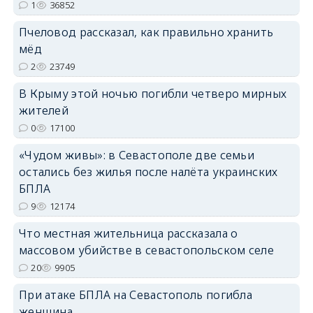
1
36852
erid: 2SDnjdPjgYS
Пчеловод рассказал, как правильно хранить
мёд
2
23749
В Крыму этой ночью погибли четверо мирных
жителей
erid: 2SDnjdvhGXG
0
17100
«Чудом живы»: в Севастополе две семьи
остались без жилья после налёта украинских
БПЛА
9
12174
Что местная жительница рассказала о
массовом убийстве в севастопольском селе
20
9905
При атаке БПЛА на Севастополь погибла
женщина