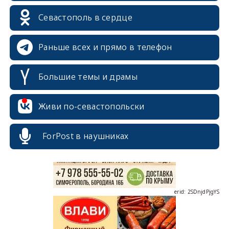
Севастополь в сердце
Раньше всех и прямо в телефон
Большие темы и драмы
erid: 2SDnjcrDNw6
Живи по-севастопольски
ForPost в наушниках
erid: 2SDnjdPjgYS