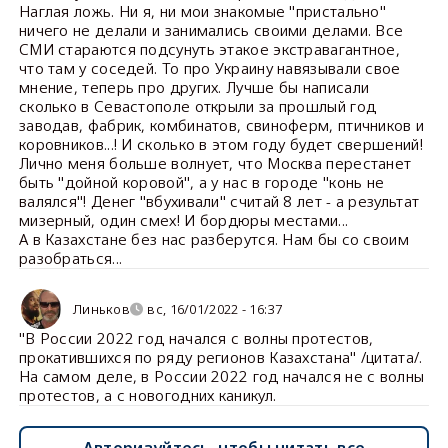
Наглая ложь. Ни я, ни мои знакомые "пристально"
ничего не делали и занимались своими делами. Все
СМИ стараются подсунуть этакое экстравагантное,
что там у соседей. То про Украину навязывали свое
мнение, теперь про других. Лучше бы написали
сколько в Севастополе открыли за прошлый год
заводав, фабрик, комбинатов, свиноферм, птичников и
коровников...! И сколько в этом году будет свершений!
Лично меня больше волнует, что Москва перестанет
быть "дойной коровой", а у нас в городе "конь не
валялся"! Денег "вбухивали" считай 8 лет - а результат
мизерный, один смех! И бордюры местами...
А в Казахстане без нас разберутся. Нам бы со своим
разобраться...
Линьков
вс, 16/01/2022 - 16:37
"В России 2022 год начался с волны протестов,
прокатившихся по ряду регионов Казахстана" /цитата/.
На самом деле, в России 2022 год начался не с волны
протестов, а с новогодних каникул.