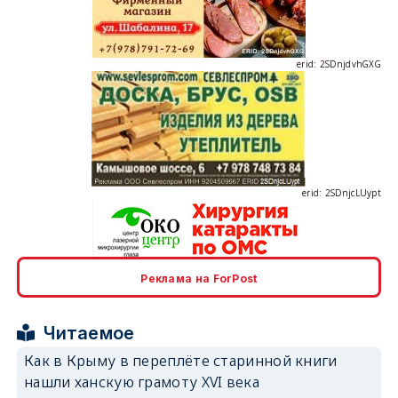
erid: 2SDnjdvhGXG
erid: 2SDnjcLUypt
Реклама на ForPost
erid: 2SDnjcrDNw6
Читаемое
Как в Крыму в переплёте старинной книги
нашли ханскую грамоту XVI века