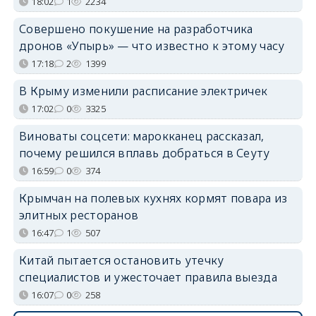
18:02
1
2234
Совершено покушение на разработчика
дронов «Упырь» — что известно к этому часу
17:18
2
1399
В Крыму изменили расписание электричек
17:02
0
3325
Виноваты соцсети: марокканец рассказал,
почему решился вплавь добраться в Сеуту
16:59
0
374
Крымчан на полевых кухнях кормят повара из
элитных ресторанов
16:47
1
507
Китай пытается остановить утечку
специалистов и ужесточает правила выезда
16:07
0
258