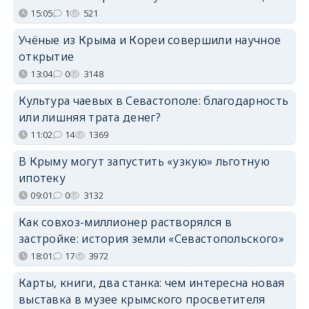
15:05
1
521
Учёные из Крыма и Кореи совершили научное
открытие
13:04
0
3148
Культура чаевых в Севастополе: благодарность
или лишняя трата денег?
11:02
14
1369
В Крыму могут запустить «узкую» льготную
ипотеку
09:01
0
3132
Как совхоз-миллионер растворялся в
застройке: история земли «Севастопольского»
18:01
17
3972
Карты, книги, два станка: чем интересна новая
выставка в музее крымского просветителя