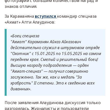
фотографий с большим количеством наград и
знаков отличия.
За Караманяна
вступился
командир спецназа
«Ахмат» Апти Алаудинов:
«Боец спецназа
''Ахмат'' Караманян Айказ Айказович
действительно служил в штурмовом отряде
''Охотник'' с 15.01.2025 по 15.05.2025 на самом
переднем крае. Смелый и решительный боец!
Высшую награду подразделения — орден
''Ахмат-спецназ'' — получил совершенно
заслуженно. Так же, как и медаль ''За
храбрость'' II степени. Это к сведению всех
диванных».
После заявления Алаудинова дискуссия только
разгорелась. Журналисты и пользователи