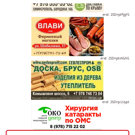
erid: 2SDnjdPjgYS
erid: 2SDnjdvhGXG
erid: 2SDnjcLUypt
erid: 2SDnjcrDNw6