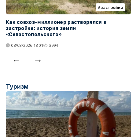
застройка
Как совхоз-миллионер растворялся в
К
застройке: история земли
н
«Севастопольского»
п
08/08/2026 18:01
3994
Туризм