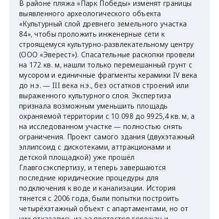
В районе пляжа «Парк Победы» изменят границы
выявленного археологического объекта
«Культурный слой древнего земельного участка
84», чтобы проложить инженерные сети к
строящемуся культурно-развлекательному центру
(ООО «Эверест»). Спасательные раскопки провели
на 172 кв. м, нашли только перемешанный грунт с
мусором и единичные фрагменты керамики IV века
до н.э. — III века н.э., без остатков строений или
выраженного культурного слоя. Экспертиза
признала возможным уменьшить площадь
охраняемой территории с 10 098 до 9925,4 кв. м, а
на исследованном участке — полностью снять
ограничения. Проект самого здания (двухэтажный
эллипсоид с дискотеками, аттракционами и
детской площадкой) уже прошёл
Главгосэкспертизу, и теперь завершаются
последние юридические процедуры для
подключения к воде и канализации. История
тянется с 2006 года, были попытки построить
четырёхэтажный объект с апартаментами, но от
них отказались из-за протестов горожан и