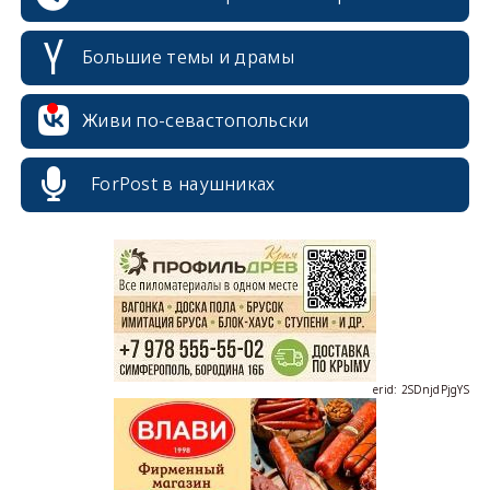
Большие темы и драмы
Живи по-севастопольски
erid: 2SDnjcrDNw6
ForPost в наушниках
erid: 2SDnjdPjgYS
erid: 2SDnjdvhGXG