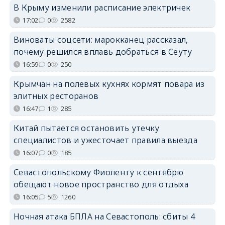
В Крыму изменили расписание электричек
17:02
0
2582
Виноваты соцсети: марокканец рассказал,
почему решился вплавь добраться в Сеуту
16:59
0
250
Крымчан на полевых кухнях кормят повара из
элитных ресторанов
16:47
1
285
Китай пытается остановить утечку
специалистов и ужесточает правила выезда
16:07
0
185
Севастопольскому Фиоленту к сентябрю
обещают новое пространство для отдыха
16:05
5
1260
Ночная атака БПЛА на Севастополь: сбиты 4