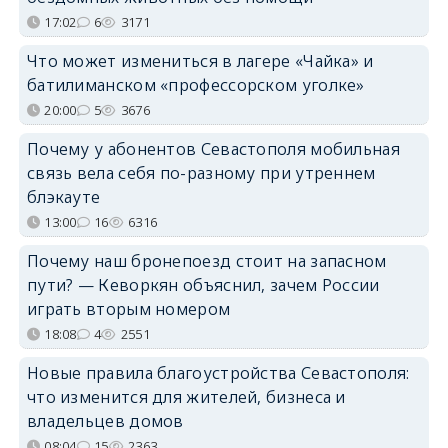
17:02
6
3171
Что может измениться в лагере «Чайка» и
батилиманском «профессорском уголке»
20:00
5
3676
Почему у абонентов Севастополя мобильная
связь вела себя по-разному при утреннем
блэкауте
13:00
16
6316
Почему наш бронепоезд стоит на запасном
пути? — Кеворкян объяснил, зачем России
играть вторым номером
18:08
4
2551
Новые правила благоустройства Севастополя:
что изменится для жителей, бизнеса и
владельцев домов
08:04
15
2363