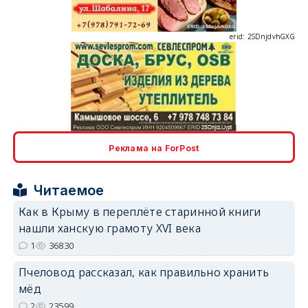
erid: 2SDnjcLUypt
Реклама на ForPost
Читаемое
erid: 2SDnjcrDNw6
Как в Крыму в переплёте старинной книги
нашли ханскую грамоту XVI века
1
36830
Пчеловод рассказал, как правильно хранить
мёд
erid: 2SDnjdPjgYS
2
23599