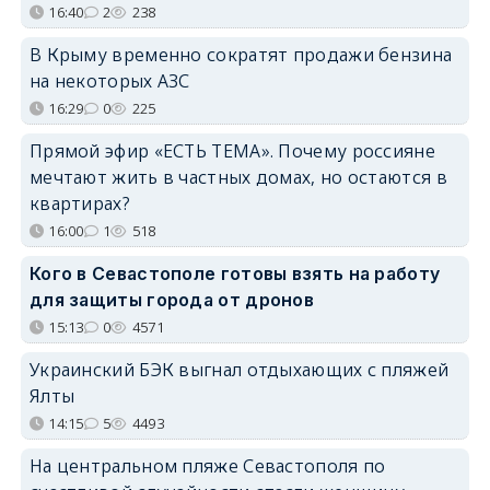
16:40
2
238
В Крыму временно сократят продажи бензина
на некоторых АЗС
16:29
0
225
Прямой эфир «ЕСТЬ ТЕМА». Почему россияне
мечтают жить в частных домах, но остаются в
квартирах?
16:00
1
518
Кого в Севастополе готовы взять на работу
для защиты города от дронов
15:13
0
4571
Украинский БЭК выгнал отдыхающих с пляжей
Ялты
14:15
5
4493
На центральном пляже Севастополя по