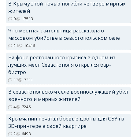
В Крыму этой ночью погибли четверо мирных
жителей
0
17513
erid: 2SDnjdPjgYS
Что местная жительница рассказала о
массовом убийстве в севастопольском селе
21
10416
На фоне ресторанного кризиса в одном из
лучших мест Севастополя открылся бар-
erid: 2SDnjdvhGXG
бистро
13
7311
В севастопольском селе военнослужащий убил
военного и мирных жителей
4
7245
Крымчанин печатал боевые дроны для СБУ на
3D-принтере в своей квартире
2
6493