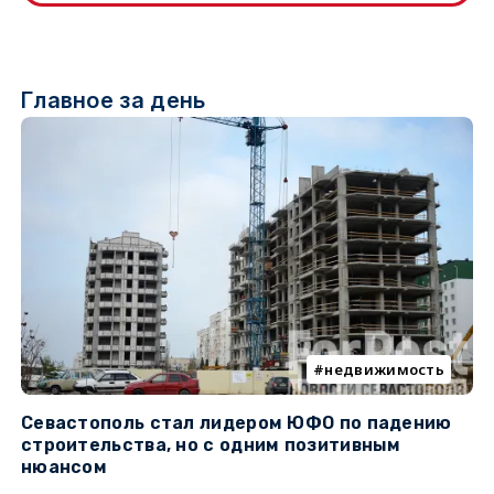
Главное за день
недвижимость
Севастополь стал лидером ЮФО по падению
К
строительства, но с одним позитивным
д
нюансом