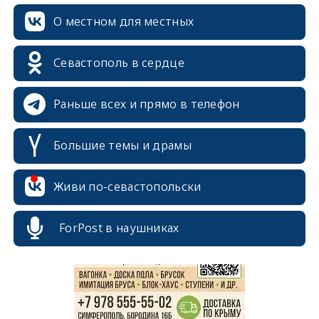
О местном для местных
Севастополь в сердце
Раньше всех и прямо в телефон
Большие темы и драмы
erid: 2SDnjcrDNw6
Живи по-севастопольски
ForPost в наушниках
erid: 2SDnjdPjgYS