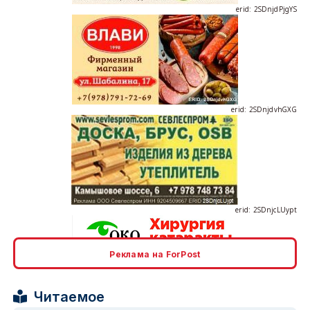
erid: 2SDnjdvhGXG
erid: 2SDnjcLUypt
Реклама на ForPost
erid: 2SDnjcrDNw6
Читаемое