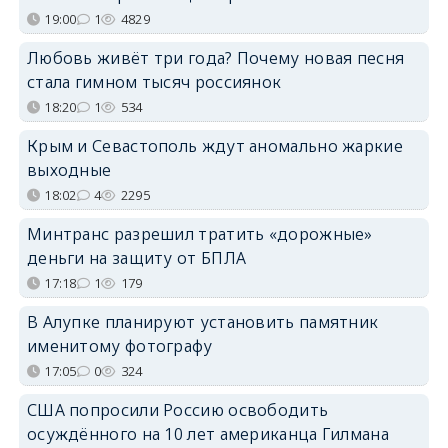
19:00
1
4829
Любовь живёт три года? Почему новая песня
стала гимном тысяч россиянок
18:20
1
534
Крым и Севастополь ждут аномально жаркие
выходные
18:02
4
2295
Минтранс разрешил тратить «дорожные»
деньги на защиту от БПЛА
17:18
1
179
В Алупке планируют установить памятник
именитому фотографу
17:05
0
324
США попросили Россию освободить
осуждённого на 10 лет американца Гилмана