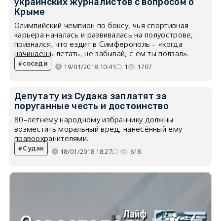
украинских журналистов с вопросом о
Крыме
Олимпийский чемпион по боксу, чья спортивная
карьера началась и развивалась на полуострове,
признался, что ездит в Симферополь – «когда
начинаешь летать, не забывай, с ем ты ползал».
соседи
19/01/2018 10:41
1
1707
Депутату из Судака заплатят за
поруганные честь и достоинство
80–летнему народному избраннику должны
возместить моральный вред, нанесённый ему
правоохранителями.
Судак
18/01/2018 18:27
618