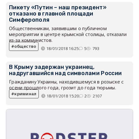
Пикету «Путин – наш президент»
отказано в главной площади
Симферополя
Общественникам, заявившим о публичном
мероприятии в центре крымской столицы, отказали
из-за коммунистов.
общество
18/01/2018 16:25
5
793
В Крыму задержан украинец,
надругавшийся над символами России
Гражданину Украины, находившемуся в розыске с
осени прошлого года, грозит до года тюрьмы.
криминал
18/01/2018 15:20
2
2107