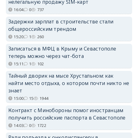
нелегальную продажу SIM-карт
16:04
0
737
Задержки зарплат в строительстве стали
общероссийским трендом
15:20
1
260
Записаться в МФЦ в Крыму и Севастополе
теперь можно через чат-бота
15:11
1
102
Тайный дворик на мысе Хрустальном: как
найти место отдыха, о котором почти никто не
знает
15:00
15
1944
Контракт с Минобороны помог иностранцам
получить российские паспорта в Севастополе
14:03
0
1722
Ради подъезда к онкодиспансеру в