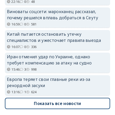
22:16
0
48
Виноваты соцсети: марокканец рассказал,
почему решился вплавь добраться в Сеуту
16:59
0
581
Китай пытается остановить утечку
специалистов и ужесточает правила выезда
16:07
0
336
Иран отменил удар по Украине, однако
требует компенсацию за атаку на судно
15:46
3
998
Европа теряет свои главные реки из-за
рекордной засухи
13:16
1
624
Показать все новости