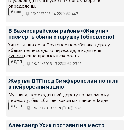
глубоководных выпусков в Чёрном море не
определены.
жкх
19/01/2018 14:22
447
В Бахчисарайском районе «Жигули»
насмерть сбили старушку (обновлено)
Жительница села Почтовое перебегала дорогу
вблизи пешеходного перехода, а водитель
существенно превысил скорость.
ДТП
19/01/2018 13:22
2343
Жертва ДТП под Симферополем попала
в нейрореанимацию
Мужчина, переходивший дорогу по наземному
переходу, был сбит легковой машиной «Лада».
ДТП
19/01/2018 11:20
1
524
Александр Усик поставил на место