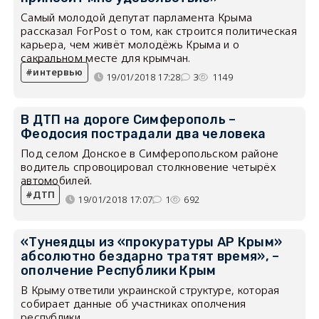
Самый молодой депутат парламента Крыма
рассказал ForPost о том, как строится политическая
карьера, чем живёт молодёжь Крыма и о
сакральном месте для крымчан.
интервью
19/01/2018 17:28
3
1149
В ДТП на дороге Симферополь –
Феодосия пострадали два человека
Под селом Донское в Симферопольском районе
водитель спровоцировал столкновение четырёх
автомобилей.
ДТП
19/01/2018 17:07
1
692
«Тунеядцы из «прокуратуры АР Крым»
абсолютно бездарно тратят время», –
ополчение Республики Крым
В Крыму ответили украинской структуре, которая
собирает данные об участниках ополчения
республики.