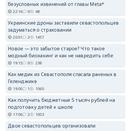
безусловных извинений от главы Meta*
22:16
0
48
Украинские дроны заставили севастопольцев
задуматься о страховании
20:01
2
1457
Новое — это забытое старое? Что такое
модный биохакинг и как не навредить себе
19:15
0
238
Как медик из Севастополя спасала раненых в
Геленджике
19:00
1
1060
Как получить бюджетные 5 тысяч рублей на
подготовку детей к школе
17:06
2
1003
Двое севастопольцев организовали