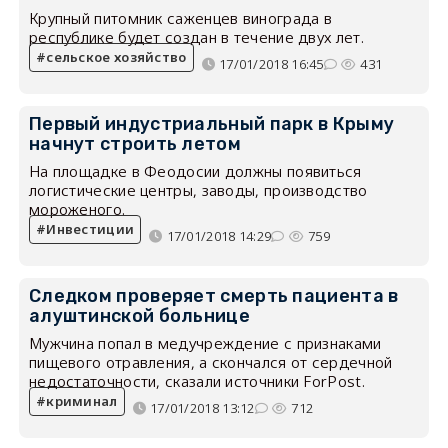
Крупный питомник саженцев винограда в
республике будет создан в течение двух лет.
сельское хозяйство
17/01/2018 16:45
431
Первый индустриальный парк в Крыму
начнут строить летом
На площадке в Феодосии должны появиться
логистические центры, заводы, производство
мороженого.
Инвестиции
17/01/2018 14:29
759
Следком проверяет смерть пациента в
алуштинской больнице
Мужчина попал в медучреждение с признаками
пищевого отравления, а скончался от сердечной
недостаточности, сказали источники ForPost.
криминал
17/01/2018 13:12
712