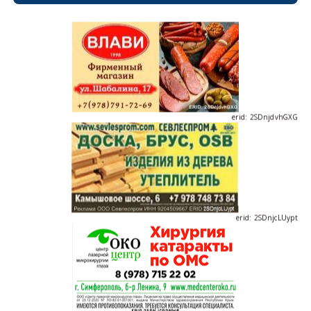
erid: 2SDnjdPjgYS
erid: 2SDnjdvhGXG
erid: 2SDnjcLUypt