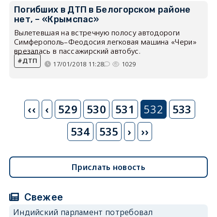
Погибших в ДТП в Белогорском районе
нет, – «Крымспас»
Вылетевшая на встречную полосу автодороги
Симферополь–Феодосия легковая машина «Чери»
врезалась в пассажирский автобус.
ДТП
17/01/2018 11:28
1029
Нумерация
‹‹
Предыдущая
‹
529
530
531
532
533
страниц
страница
534
535
Следующая
›
››
страница
Прислать новость
Свежее
Индийский парламент потребовал