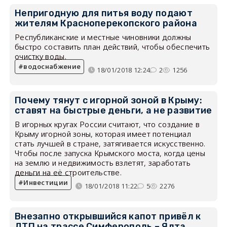
Непригодную для питья воду подают
жителям Красноперекопского района
Республиканские и местные чиновники должны
быстро составить план действий, чтобы обеспечить
очистку воды.
водоснабжение
18/01/2018 12:24
2
1256
Почему тянут с игорной зоной в Крыму:
ставят на быстрые деньги, а не развитие
В игорных кругах России считают, что создание в
Крыму игорной зоны, которая имеет потенциал
стать лучшей в стране, затягивается искусственно.
Чтобы после запуска Крымского моста, когда цены
на землю и недвижимость взлетят, заработать
деньги на её строительстве.
Инвестиции
18/01/2018 11:22
5
2276
Внезапно открывшийся капот привёл к
ДТП на трассе Симферополь – Ялта