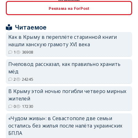
erid: 2SDnjcrDNw6
Реклама на ForPost
Читаемое
Как в Крыму в переплёте старинной книги
нашли ханскую грамоту XVI века
erid: 2SDnjdPjgYS
1
36908
Пчеловод рассказал, как правильно хранить
мёд
2
24245
В Крыму этой ночью погибли четверо мирных
erid: 2SDnjdvhGXG
жителей
0
17230
«Чудом живы»: в Севастополе две семьи
остались без жилья после налёта украинских
БПЛА